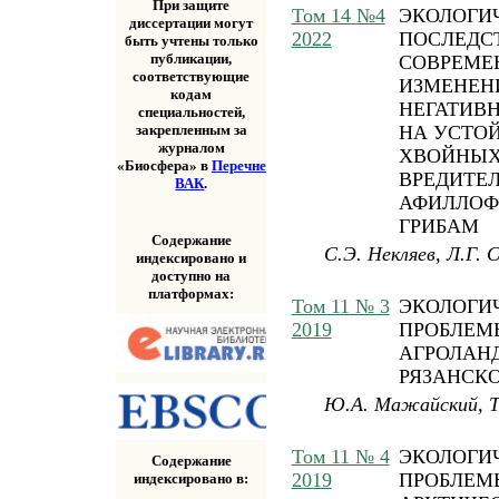
При защите
Том 14 №4
ЭКОЛОГИ
диссертации могут
2022
ПОСЛЕДС
быть учтены только
публикации,
СОВРЕМЕ
соответствующие
ИЗМЕНЕН
кодам
НЕГАТИВ
специальностей,
НА УСТО
закрепленным за
журналом
ХВОЙНЫХ
«Биосфера» в
Перечне
ВРЕДИТЕ
ВАК
.
АФИЛЛО
ГРИБАМ
Содержание
С.Э. Некляев, Л.Г. 
индексировано и
доступно на
платформах:
Том 11 № 3
ЭКОЛОГИ
2019
ПРОБЛЕМ
АГРОЛАН
РЯЗАНСК
Ю.А. Мажайский, Т
Том 11 № 4
ЭКОЛОГИ
Содержание
2019
ПРОБЛЕМ
индексировано в: