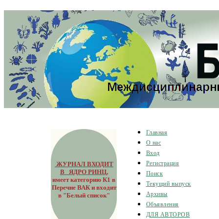
Главная
О нас
Вход
ЖУРНАЛ ВХОДИТ
Регистрация
В ЯДРО РИНЦ
,
Поиск
имеет категорию К1 в
Текущий выпуск
Перечне ВАК и входит
Архивы
в "Белый список"
Объявления
ДЛЯ АВТОРОВ