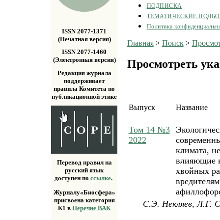
ПОДПИСКА
ТЕМАТИЧЕСКИЕ ПОДБ
Политика конфиденциальн
ISSN 2077-1371
(Печатная версия)
Главная
>
Поиск
>
Просмот
ISSN 2077-1460
(Электронная версия)
Просмотреть ука
Редакция журнала
поддерживает
правила Комитета по
публикационной этике
Выпуск
Название
Том 14 №3
Экологичес
2022
современн
климата, н
влияющие н
Перевод правил на
хвойных ра
русский язык
доступен по
ссылке
.
вредителям
афиллофор
Журналу«Биосфера»
присвоена категория
С.Э. Некляев, Л.Г. 
К1 в
Перечне ВАК