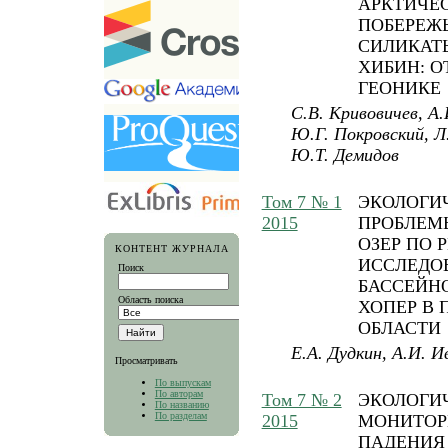
АРКТИЧЕ
ПОБЕРЕЖЬ
СИЛИКАТ
ХИБИН: О
ГЕОНИКЕ
С.В. Кривовичев, А.
Ю.Г. Покровский, Л
Ю.Т. Демидов
Том 7 № 1
ЭКОЛОГИ
2015
ПРОБЛЕМ
ОЗЕР ПО 
КОНТЕНТ ЖУРНАЛА
ИССЛЕДО
Поиск
БАССЕЙНО
Область поиска
ХОПЕР В 
ОБЛАСТИ
Е.А. Дудкин, А.И. И
Просматривать
По выпускам
По авторам
Том 7 № 2
ЭКОЛОГИ
По названию
По разделам
2015
МОНИТОР
ПАДЕНИЯ