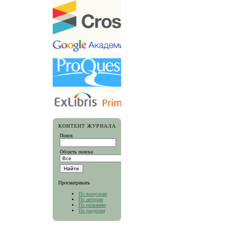
КОНТЕНТ ЖУРНАЛА
Поиск
Область поиска
Просматривать
По выпускам
По авторам
По названию
По разделам