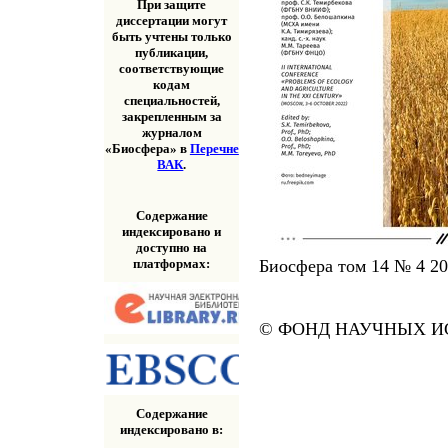
При защите
диссертации могут
быть учтены только
публикации,
соответствующие
кодам
специальностей,
закрепленным за
журналом
«Биосфера» в
Перечне
ВАК
.
Содержание
индексировано и
доступно на
Биосфера том 14 № 4 2
платформах:
© ФОНД НАУЧНЫХ ИС
Содержание
индексировано в: