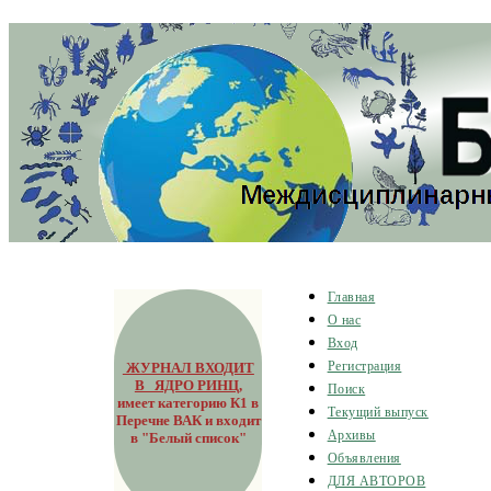
Главная
О нас
Вход
ЖУРНАЛ ВХОДИТ
Регистрация
В ЯДРО РИНЦ
,
Поиск
имеет категорию К1 в
Текущий выпуск
Перечне ВАК и входит
Архивы
в "Белый список"
Объявления
ДЛЯ АВТОРОВ