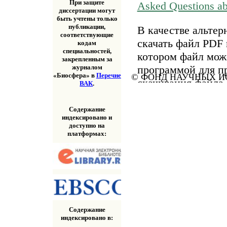
При защите
Asked Questions a
диссертации могут
быть учтены только
публикации,
В качестве альтер
соответствующие
скачать файл PDF 
кодам
специальностей,
котором файл мож
закрепленным за
программой для п
журналом
«Биосфера» в
Перечне
© ФОНД НАУЧНЫХ ИС
скачивания файла
ВАК
.
«Скачать» выше.
Содержание
индексировано и
доступно на
платформах:
Содержание
индексировано в: