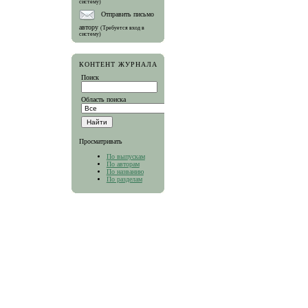
систему)
Отправить письмо
автору
(Требуется вход в
систему)
КОНТЕНТ ЖУРНАЛА
Поиск
Область поиска
Просматривать
По выпускам
По авторам
По названию
По разделам