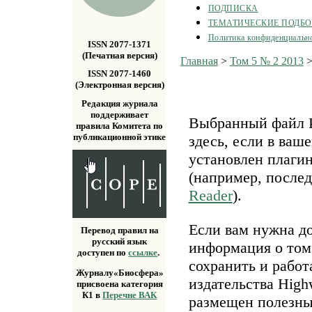
ПОДПИСКА
ТЕМАТИЧЕСКИЕ ПОДБ
Политика конфиденциальн
ISSN 2077-1371
(Печатная версия)
Главная
>
Том 5 № 2 2013
ISSN 2077-1460
(Электронная версия)
Редакция журнала
поддерживает
Выбранный файл P
правила Комитета по
публикационной этике
здесь, если в ваш
установлен плаги
(например, после
Reader
).
Если вам нужна д
Перевод правил на
русский язык
информация о том,
доступен по
ссылке
.
сохранить и работ
Журналу«Биосфера»
издательства Highw
присвоена категория
К1 в
Перечне ВАК
размещен полезн