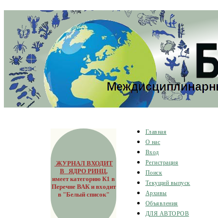
Главная
О нас
Вход
ЖУРНАЛ ВХОДИТ
Регистрация
В ЯДРО РИНЦ
,
Поиск
имеет категорию К1 в
Текущий выпуск
Перечне ВАК и входит
Архивы
в "Белый список"
Объявления
ДЛЯ АВТОРОВ