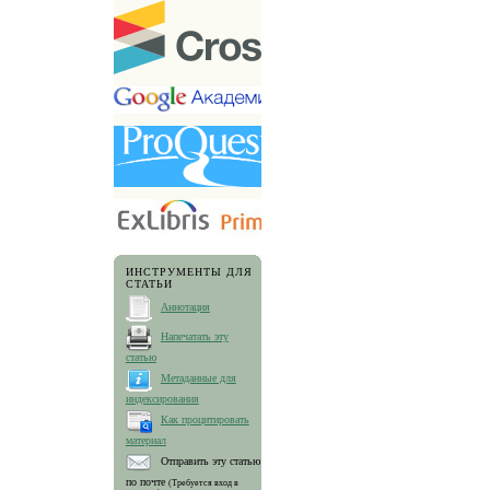
ИНСТРУМЕНТЫ ДЛЯ
СТАТЬИ
Аннотация
Напечатать эту
статью
Метаданные для
индексирования
Как процитировать
материал
Отправить эту статью
по почте
(Требуется вход в