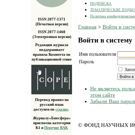
ПОДПИСКА
ТЕМАТИЧЕСКИЕ ПОДБ
Политика конфиденциальн
ISSN 2077-1371
(Печатная версия)
Главная
>
Войти в сист
ISSN 2077-1460
(Электронная версия)
Войти в систему
Редакция журнала
поддерживает
Имя пользователя
правила Комитета по
публикационной этике
Пароль
Запо
Не являетесь поль
этом сайте
Перевод правил на
Забыли Ваш парол
русский язык
доступен по
ссылке
.
Журналу«Биосфера»
присвоена категория
© ФОНД НАУЧНЫХ ИС
К1 в
Перечне ВАК