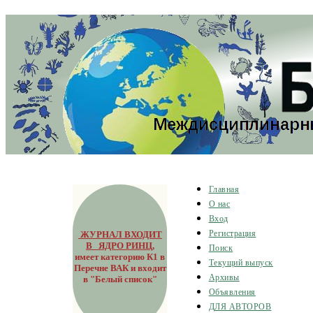
Главная
О нас
Вход
ЖУРНАЛ ВХОДИТ
Регистрация
В ЯДРО РИНЦ
,
Поиск
имеет категорию К1 в
Текущий выпуск
Перечне ВАК и входит
Архивы
в "Белый список"
Объявления
ДЛЯ АВТОРОВ