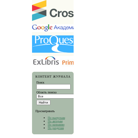
КОНТЕНТ ЖУРНАЛА
Поиск
Область поиска
Просматривать
По выпускам
По авторам
По названию
По разделам