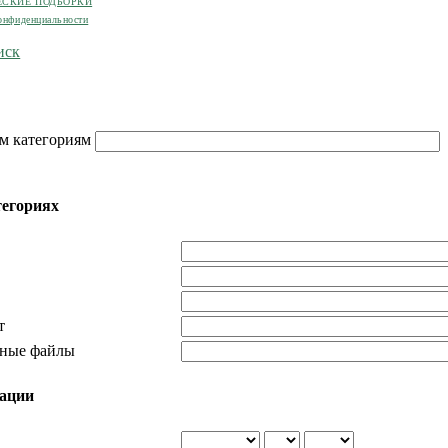
ЕСКИЕ ПОДБОРКИ
онфиденциальности
иск
м категориям
тегориях
т
ьные файлы
кации