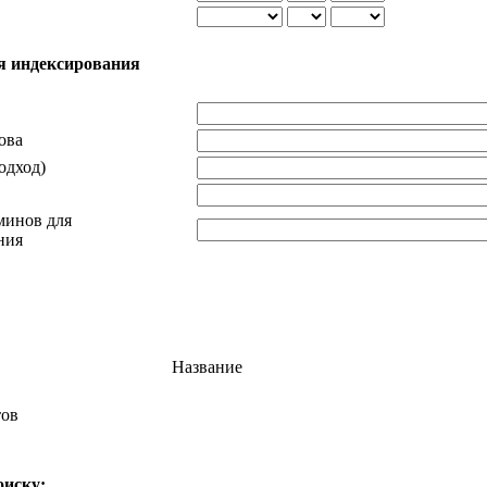
я индексирования
ова
одход)
минов для
ния
Название
тов
оиску: