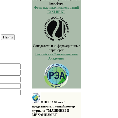
Биосфера
Фонд научных исследований
"XXI ВЕК"
Соиздатели и информационные
партнеры:
Российская Экологическая
Академия
ФНИ "XXI век"
представляет: новый номер
журнала "МАШИНЫ И
МЕХАНИЗМЫ"