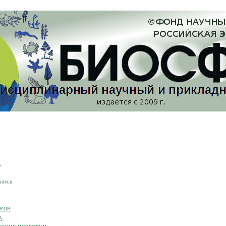
я
ыпуск
я
ОРОВ
А