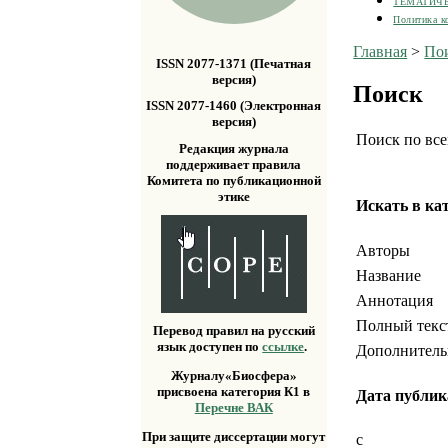
ТЕМАТИЧ
Политика к
Главная
>
По
ISSN 2077-1371 (Печатная
версия)
Поиск
ISSN 2077-1460 (Электронная
версия)
Поиск по все
Редакция журнала
поддерживает правила
Комитета по публикационной
этике
Искать в ка
Авторы
Название
Аннотация
Полный текс
Перевод правил на русский
язык доступен по
ссылке
.
Дополнител
Журналу«Биосфера»
присвоена категория К1 в
Дата публи
Перечне ВАК
При защите диссертации могут
с