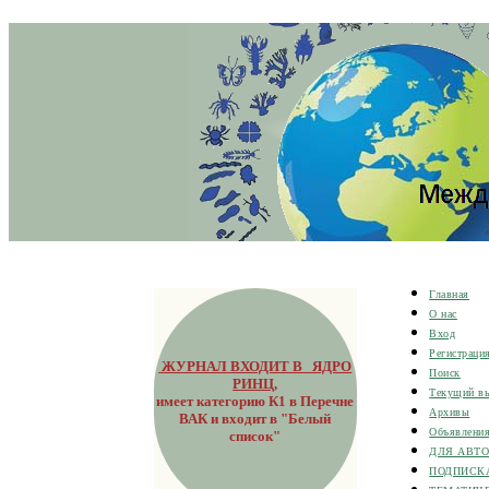
Главная
О нас
Вход
Регистраци
ЖУРНАЛ ВХОДИТ В ЯДРО
Поиск
РИНЦ
,
Текущий в
имеет категорию К1 в Перечне
Архивы
ВАК и входит в "Белый
Объявлени
список"
ДЛЯ АВТ
ПОДПИСК