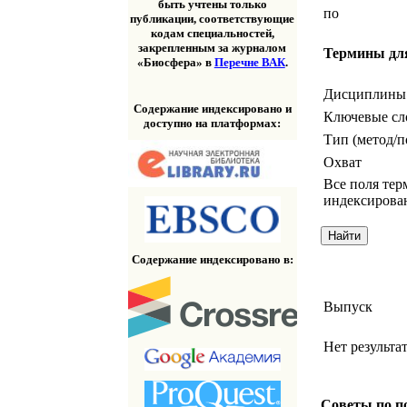
быть учтены только
по
публикации, соответствующие
кодам специальностей,
закрепленным за журналом
Термины дл
«Биосфера» в
Перечне ВАК
.
Дисциплины
Содержание индексировано и
Ключевые сл
доступно на платформах:
Тип (метод/п
Охват
Все поля тер
индексирова
Содержание индексировано в:
Выпуск
Нет результа
Советы по п