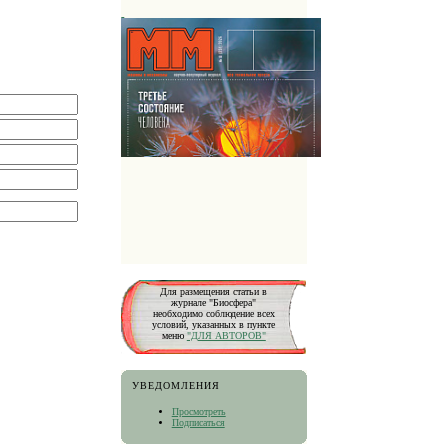
Для размещения статьи в
журнале "Биосфера"
необходимо соблюдение всех
условий, указанных в пункте
меню
"ДЛЯ АВТОРОВ"
УВЕДОМЛЕНИЯ
Просмотреть
Подписаться