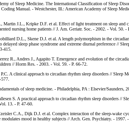
my of Sleep Medicine. The International Classification of Sleep Disor
 Coding Manual. - Westchester, Ill.: American Academy of Sleep Medic
., Martin J.L., Kripke D.F. et al. Effect of light treatment on sleep and 
nted nursing home patients // J. Am. Geriatr. Soc. - 2002. - Vol. 50. - 
obilliard D.L., Skene D.J. et al. A length polymorphism in the circadia
to delayed sleep phase syndrome and extreme diurnal preference // Sleep
13-415.
ierrez R., Andres J., Agapito T. Emergence and evolution of the circadi
ildren // Horm Res. - 2003. - Vol. 59. - P. 66-72.
P.C. A clinical approach to circadian rhythm sleep disorders // Sleep M
6-577.
damentals of sleep medicine. - Philadelphia, PA : Elsevier/Saunders, 2
llesen S. A practical approach to circadian rhythm sleep disorders // S
Vol. 13. - P. 47-60.
zeisler C.A., Dijk D.J. et al. Complex interaction of the sleep-wake cy
 modulates mood in healthy subjects // Arch. Gen. Psychiatry. - 1997. - 