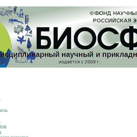
я
ыпуск
я
ОРОВ
А