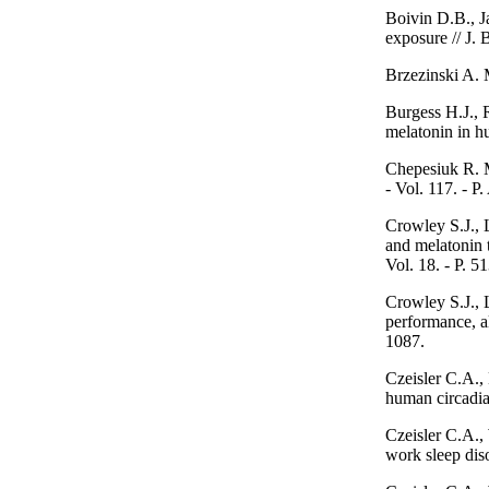
Boivin D.B., J
exposure // J. 
Brzezinski A. M
Burgess H.J., 
melatonin in hu
Chepesiuk R. Mi
- Vol. 117. - 
Crowley S.J., L
and melatonin t
Vol. 18. - P. 5
Crowley S.J., L
performance, al
1087.
Czeisler C.A., 
human circadia
Czeisler C.A., 
work sleep diso