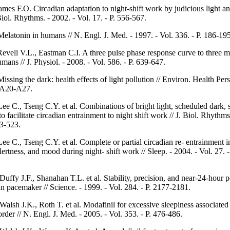
ames F.O. Circadian adaptation to night-shift work by judicious light a
Biol. Rhythms. - 2002. - Vol. 17. - P. 556-567.
elatonin in humans // N. Engl. J. Med. - 1997. - Vol. 336. - P. 186-195
Revell V.L., Eastman C.I. A three pulse phase response curve to three m
mans // J. Physiol. - 2008. - Vol. 586. - P. 639-647.
ssing the dark: health effects of light pollution // Environ. Health Pers
P. A20-A27.
ee C., Tseng C.Y. et al. Combinations of bright light, scheduled dark, 
o facilitate circadian entrainment to night shift work // J. Biol. Rhythms
13-523.
ee C., Tseng C.Y. et al. Complete or partial circadian re- entrainment 
ertness, and mood during night- shift work // Sleep. - 2004. - Vol. 27. -
Duffy J.F., Shanahan T.L. et al. Stability, precision, and near-24-hour p
n pacemaker // Science. - 1999. - Vol. 284. - P. 2177-2181.
Walsh J.K., Roth T. et al. Modafinil for excessive sleepiness associated 
rder // N. Engl. J. Med. - 2005. - Vol. 353. - P. 476-486.