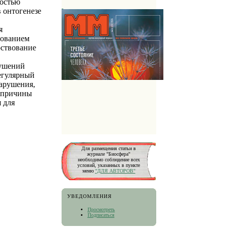
ностью
 онтогенезе
я
дованием
рствование
рушений
регулярный
нарушения,
е причины
 для
Для размещения статьи в
журнале "Биосфера"
необходимо соблюдение всех
условий, указанных в пункте
меню
"ДЛЯ АВТОРОВ"
УВЕДОМЛЕНИЯ
Просмотреть
Подписаться