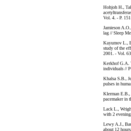
Hohjoh H., Tak
acetyltransfer
Vol. 4. - P. 15
Jamieson A.O.,
lag // Sleep Me
Kayumov L., Br
study of the e
2001. - Vol. 63
Kerkhof G.A. T
individuals // 
Khalsa S.B., J
pulses in human
Klerman E.B., 
pacemaker in th
Lack L., Wrig
with 2 evenings
Lewy A.J., Bau
about 12 hours 