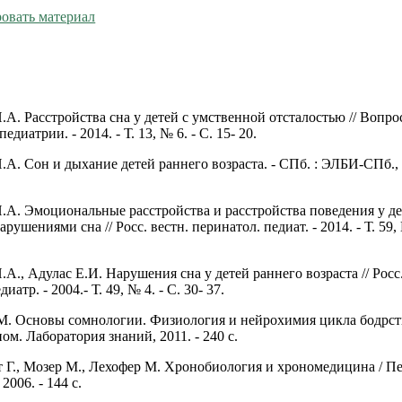
овать материал
.А. Расстройства сна у детей с умственной отсталостью // Вопр
диатрии. - 2014. - Т. 13, № 6. - С. 15- 20.
А. Сон и дыхание детей раннего возраста. - СПб. : ЭЛБИ-СПб., 
.А. Эмоциональные расстройства и расстройства поведения у де
рушениями сна // Росc. вестн. перинатол. педиат. - 2014. - Т. 59, 
А., Адулас Е.И. Нарушения сна у детей раннего возраста // Росс
иатр. - 2004.- Т. 49, № 4. - С. 30- 37.
М. Основы сомнологии. Физиология и нейрохимия цикла бодрст
ином. Лаборатория знаний, 2011. - 240 с.
 Г., Мозер М., Лехофер М. Хронобиология и хрономедицина / Пер
2006. - 144 с.