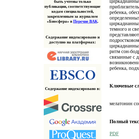
циркадианные
быть учтены только
приблизитель
публикации, соответствующие
кодам специальностей,
ребенка, обе
закрепленным за журналом
определенных
«Биосфера» в
Перечне ВАК
.
циркадианных
темного и св
представляют
Содержание индексировано и
подростковом
доступно на платформах:
циркадианных
ритм сон-бод
связанные с 
возникновени
ребенка, под
Ключевые с
Содержание индексировано в:
мелатонин со
Полный текс
PDF