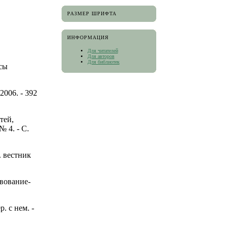
РАЗМЕР ШРИФТА
ИНФОРМАЦИЯ
Для читателей
Для авторов
Для библиотек
осы
2006. - 392
тей,
№ 4. - С.
. вестник
вование-
. с нем. -