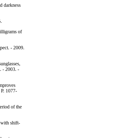
nd darkness
.
illigrams of
pect. - 2009.
sunglasses,
. - 2003. -
improves
 P. 1077-
eriod of the
with shift-