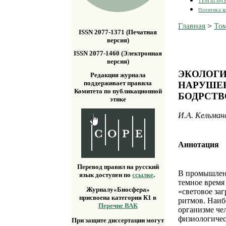
ТЕМАТИЧ
Политика к
Главная
>
Том
ISSN 2077-1371 (Печатная
версия)
ISSN 2077-1460 (Электронная
версия)
ЭКОЛОГИ
Редакция журнала
поддерживает правила
НАРУШЕН
Комитета по публикационной
БОДРСТВ
этике
И.А. Кельман
Аннотация
Перевод правил на русский
В промышленн
язык доступен по
ссылке
.
темное время
Журналу«Биосфера»
«световое за
присвоена категория К1 в
ритмов. Наиб
Перечне ВАК
организме че
физиологичес
При защите диссертации могут