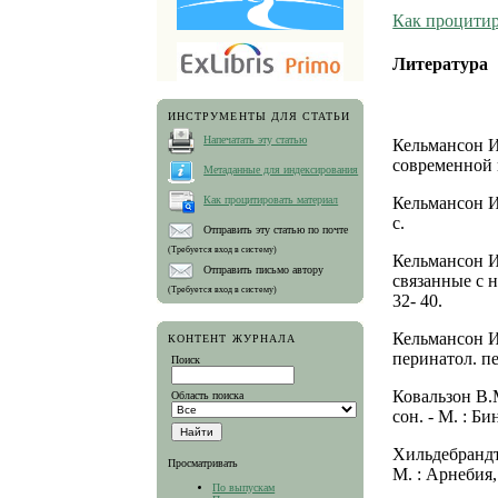
Как процитир
Литература
ИНСТРУМЕНТЫ ДЛЯ СТАТЬИ
Напечатать эту статью
Кельмансон И
современной пе
Метаданные для индексирования
Кельмансон И.
Как процитировать материал
с.
Отправить эту статью по почте
(Требуется вход в систему)
Кельмансон И
Отправить письмо автору
связанные с на
(Требуется вход в систему)
32- 40.
Кельмансон И.
КОНТЕНТ ЖУРНАЛА
перинатол. пед
Поиск
Ковальзон В.
Область поиска
сон. - М. : Б
Хильдебрандт
Просматривать
М. : Арнебия, 
По выпускам