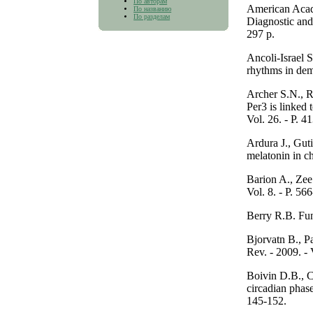
По авторам
American Acade
По названию
По разделам
Diagnostic and
297 p.
Ancoli-Israel S
rhythms in deme
Archer S.N., R
Per3 is linked 
Vol. 26. - P. 4
Ardura J., Gut
melatonin in ch
Barion A., Zee 
Vol. 8. - P. 56
Berry R.B. Fun
Bjorvatn B., Pa
Rev. - 2009. - 
Boivin D.B., C
circadian phase
145-152.