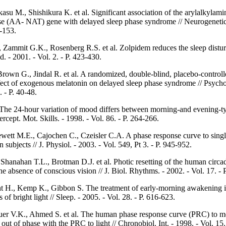
asu M., Shishikura K. et al. Significant association of the arylalkylam
ase (AA- NAT) gene with delayed sleep phase syndrome // Neurogenetics
1-153.
 Zammit G.K., Rosenberg R.S. et al. Zolpidem reduces the sleep distur
d. - 2001. - Vol. 2. - P. 423-430.
own G., Jindal R. et al. A randomized, double-blind, placebo-controll
ffect of exogenous melatonin on delayed sleep phase syndrome // Psyc
. - P. 40-48.
he 24-hour variation of mood differs between morning-and evening-t
Percept. Mot. Skills. - 1998. - Vol. 86. - P. 264-266.
ewett M.E., Cajochen C., Czeisler C.A. A phase response curve to single
 subjects // J. Physiol. - 2003. - Vol. 549, Pt 3. - P. 945-952.
Shanahan T.L., Brotman D.J. et al. Photic resetting of the human circa
e absence of conscious vision // J. Biol. Rhythms. - 2002. - Vol. 17. - 
ht H., Kemp K., Gibbon S. The treatment of early-morning awakening 
 of bright light // Sleep. - 2005. - Vol. 28. - P. 616-623.
er V.K., Ahmed S. et al. The human phase response curve (PRC) to me
out of phase with the PRC to light // Chronobiol. Int. - 1998. - Vol. 15. 