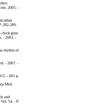
ders:
ine, 2005. -
circadian
P. 282-289.
n clock gene
. - 2003. -
an rhythm of
ed. - 2007. -
012. - 661 p.
leep Med.
cle and
Vol. 54. - P.