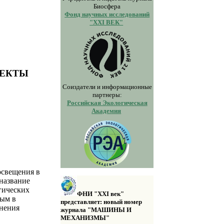
Биосфера
Фонд научных исследований
"XXI ВЕК"
ПЕКТЫ
Соиздатели и информационные
партнеры:
Российская Экологическая
Академия
освещения в
название
гических
ФНИ "XXI век"
мым в
представляет: новый номер
енения
журнала "МАШИНЫ И
МЕХАНИЗМЫ"