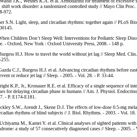
 Walsh J.K., Wesnes K.A. et al. Armodafinil for treatment of excessive 
 shift work disorder: a randomized controlled study // Mayo Clin Proc. 
58-972.
er S.N. Light, sleep, and circadian rhythms: together again // PLoS Biol
000145.
en Children Don’t Sleep Well: Interventions for Pediatric Sleep Diso
e. - Oxford, New York : Oxford University Press, 2008. - 148 p.
urgess H.J. How to travel the world without jet lag // Sleep Med. Clin.
1-255.
Gazda C.J., Burgess H.J. et al. Advancing circadian rhythms before east
event or reduce jet lag // Sleep. - 2005. - Vol. 28. - P. 33-44.
ight K.P., Jr., Kronauer R.E. et al. Efficacy of a single sequence of int
lses for delaying circadian phase in humans // Am. J. Physiol. Endocrino
87. - P. E174-E181.
kley S.W., Arendt J., Skene D.J. The effects of low-dose 0.5-mg mela
rcadian rhythms of blind subjects // J. Biol. Rhythms. - 2003. - Vol. 18.
chiyama M., Kamei Y. et al. Clinical analyses of sighted patients wit
rome: a study of 57 consecutively diagnosed cases // Sleep. - 2005. - V