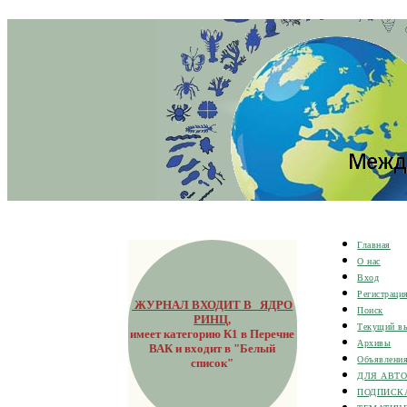
Главная
О нас
Вход
Регистраци
ЖУРНАЛ ВХОДИТ В ЯДРО
Поиск
РИНЦ
,
Текущий в
имеет категорию К1 в Перечне
Архивы
ВАК и входит в "Белый
Объявлени
список"
ДЛЯ АВТ
ПОДПИСК