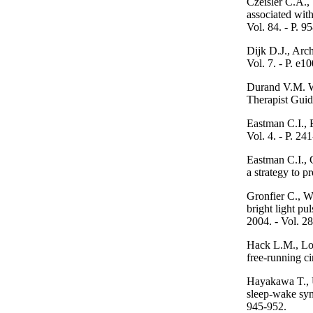
Czeisler C.A.,
associated with
Vol. 84. - P. 9
Dijk D.J., Arch
Vol. 7. - P. e1
Durand V.M. Wh
Therapist Guid
Eastman C.I., B
Vol. 4. - P. 24
Eastman C.I., 
a strategy to pr
Gronfier C., Wr
bright light pu
2004. - Vol. 2
Hack L.M., Loc
free-running ci
Hayakawa T., U
sleep-wake synd
945-952.