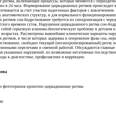
 ритмы, включающие процессы, которые меняются с периодич
но в 24 часа. Формирование циркадианных ритмов происходит в
спечивается за счет участия эндогенных факторов с вовлечением
 анатомических структур, и для нормального функционировани
 ритмов сон-бодрствование требуется их синхронизация с чере
етлого времени суток. Нарушения циркадианного ритма сон-бод
 собой серьезную клинико-биологическую проблему в детском и
 возрастах. Рассмотрены важнейшие клинические варианты на
 ритмов, в числе которых задержка и опережение фазы сна, не
рствование, свободно текущий (несинхронизированный) ритм; 
длинными перелетами и сменной работой. Обсуждаются главны
я указанных нарушений, их возможные негативные последствия
ходы к диагностике, профилактике и коррекции.
лова
н фототерапия хронотип циркадианные ритмы
т: