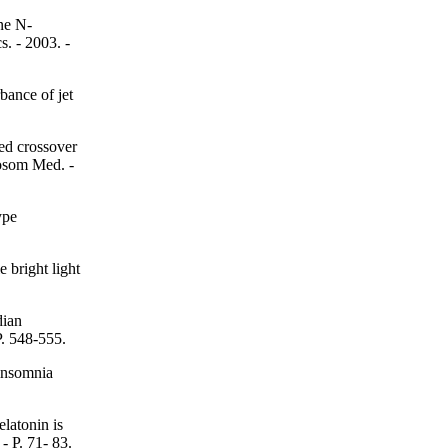
ine N-
. - 2003. -
bance of jet
ed crossover
hosom Med. -
ype
 bright light
dian
P. 548-555.
insomnia
latonin is
- P. 71- 83.