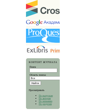
КОНТЕНТ ЖУРНАЛА
Поиск
Область поиска
Просматривать
По выпускам
По авторам
По названию
По разделам