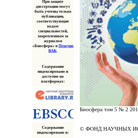
При защите
диссертации могут
быть учтены только
публикации,
соответствующие
кодам
специальностей,
закрепленным за
журналом
«Биосфера» в
Перечне
ВАК
.
Содержание
индексировано и
доступно на
платформах:
Биосфера том 5 № 2 20
Содержание
© ФОНД НАУЧНЫХ ИС
индексировано в: