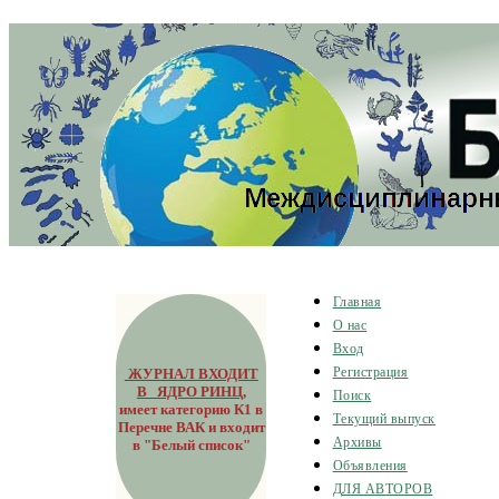
Главная
О нас
Вход
ЖУРНАЛ ВХОДИТ
Регистрация
В ЯДРО РИНЦ
,
Поиск
имеет категорию К1 в
Текущий выпуск
Перечне ВАК и входит
Архивы
в "Белый список"
Объявления
ДЛЯ АВТОРОВ