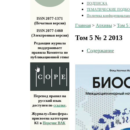
ПОДПИСКА
ТЕМАТИЧЕСКИЕ ПОДБ
Политика конфиденциальн
ISSN 2077-1371
(Печатная версия)
Главная
>
Архивы
>
Том 5
ISSN 2077-1460
(Электронная версия)
Том 5 № 2 2013
Редакция журнала
поддерживает
Содержание
правила Комитета по
публикационной этике
Перевод правил на
русский язык
доступен по
ссылке
.
Журналу«Биосфера»
присвоена категория
К1 в
Перечне ВАК