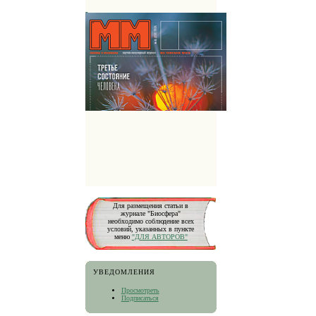
Для размещения статьи в
журнале "Биосфера"
необходимо соблюдение всех
условий, указанных в пункте
меню
"ДЛЯ АВТОРОВ"
УВЕДОМЛЕНИЯ
Просмотреть
Подписаться