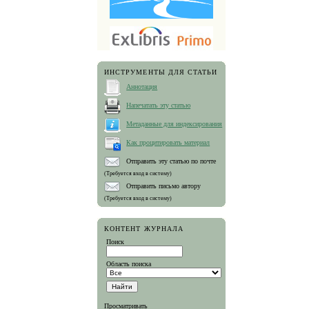
ИНСТРУМЕНТЫ ДЛЯ СТАТЬИ
Аннотация
Напечатать эту статью
Метаданные для индексирования
Как процитировать материал
Отправить эту статью по почте
(Требуется вход в систему)
Отправить письмо автору
(Требуется вход в систему)
КОНТЕНТ ЖУРНАЛА
Поиск
Область поиска
Просматривать