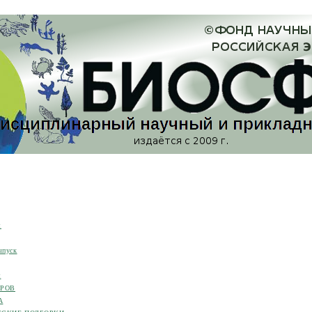
я
ыпуск
я
ОРОВ
А