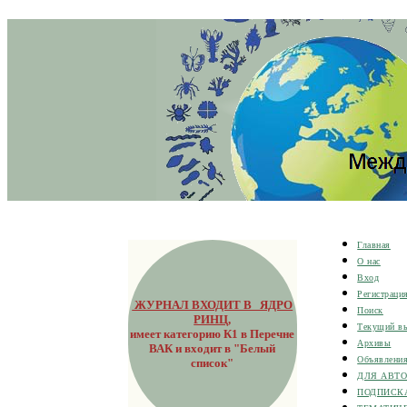
Главная
О нас
Вход
Регистраци
ЖУРНАЛ ВХОДИТ В ЯДРО
Поиск
РИНЦ
,
Текущий в
имеет категорию К1 в Перечне
Архивы
ВАК и входит в "Белый
Объявлени
список"
ДЛЯ АВТ
ПОДПИСК