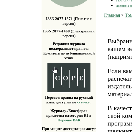
ТЕМАТИЧ
Политика к
Главная
>
Том
ISSN 2077-1371 (Печатная
версия)
ISSN 2077-1460 (Электронная
версия)
Выбранн
Редакция журнала
вашем ве
поддерживает правила
Комитета по публикационной
(наприм
этике
Если ва
распечат
издатель
материа
Перевод правил на русский
язык доступен по
ссылке
.
В качест
Журналу«Биосфера»
свой ко
присвоена категория К1 в
Перечне ВАК
програм
При защите диссертации могут
щелкнит