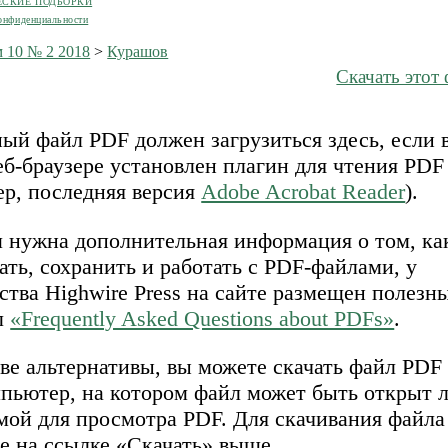
ЕСКИЕ ПОДБОРКИ
онфиденциальности
 10 № 2 2018
>
Курашов
Скачать этот
ый файл PDF должен загрузиться здесь, если 
б-браузере установлен плагин для чтения PDF
ер, последняя версия
Adobe Acrobat Reader
).
м нужна дополнительная информация о том, ка
ать, сохранить и работать с PDF-файлами, у
ства Highwire Press на сайте размещен полезн
л
«Frequently Asked Questions about PDFs»
.
ве альтернативы, вы можете скачать файл PDF
мпьютер, на котором файл может быть открыт 
мой для просмотра PDF. Для скачивания файл
е на ссылке «Скачать» выше.