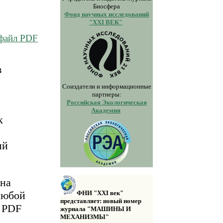
Биосфера
Фонд научных исследований
"XXI ВЕК"
 файл PDF
в
Соиздатели и информационные
партнеры:
Российская Экологическая
Академия
к
ый
 на
любой
ФНИ "XXI век"
представляет: новый номер
а PDF
журнала "МАШИНЫ И
МЕХАНИЗМЫ"