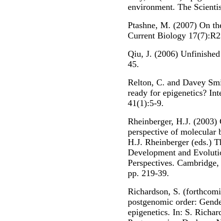
environment. The Scientis
Ptashne, M. (2007) On the
Current Biology 17(7):R2
Qiu, J. (2006) Unfinishe
45.
Relton, C. and Davey Smi
ready for epigenetics? In
41(1):5-9.
Rheinberger, H.J. (2003)
perspective of molecular b
H.J. Rheinberger (eds.) T
Development and Evolutio
Perspectives. Cambridge,
pp. 219-39.
Richardson, S. (forthcomi
postgenomic order: Gende
epigenetics. In: S. Richa