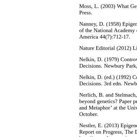
Moss, L. (2003) What G
Press.
Nanney, D. (1958) Epigen
of the National Academy o
America 44(7):712-17.
Nature Editorial (2012) Li
Nelkin, D. (1979) Controv
Decisions. Newbury Park
Nelkin, D. (ed.) (1992) Co
Decisions. 3rd edn. Newb
Nerlich, B. and Stelmach
beyond genetics? Paper p
and Metaphor’ at the Uni
October.
Nestler, E. (2013) Epigene
Report on Progress, The 