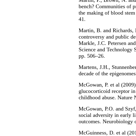
Martin, P., Brown, N. and
bench? Communities of pro
the making of blood stem 
41.
Martin, B. and Richards, 
controversy and public de
Markle, J.C. Petersen and
Science and Technology 
pp. 506–26.
Martens, J.H., Stunnenbe
decade of the epigenomes
McGowan, P. et al (2009) 
glucocorticoid receptor i
childhood abuse. Nature 
McGowan, P.O. and Szyf, 
social adversity in early l
outcomes. Neurobiology o
McGuinness, D. et al (201