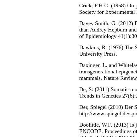
Crick, F.H.C. (1958) On p
Society for Experimental
Davey Smith, G. (2012) E
than Audrey Hepburn and 
of Epidemiology 41(1):30
Dawkins, R. (1976) The 
University Press.
Daxinger, L. and Whitela
transgenerational epigenet
mammals. Nature Reviews
De, S. (2011) Somatic mo
Trends in Genetics 27(6):
Der, Spiegel (2010) Der S
http://www.spiegel.de/spi
Doolittle, W.F. (2013) Is
ENCODE. Proceedings of 