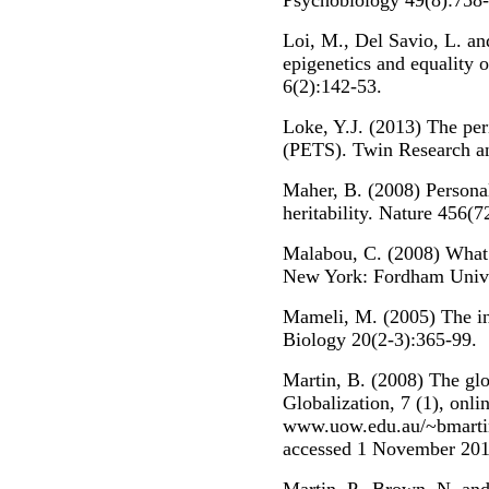
Psychobiology 49(8):758-
Loi, M., Del Savio, L. an
epigenetics and equality o
6(2):142-53.
Loke, Y.J. (2013) The per
(PETS). Twin Research a
Maher, B. (2008) Persona
heritability. Nature 456(7
Malabou, C. (2008) What
New York: Fordham Unive
Mameli, M. (2005) The inh
Biology 20(2-3):365-99.
Martin, B. (2008) The glob
Globalization, 7 (1), onlin
www.uow.edu.au/~bmartin/
accessed 1 November 201