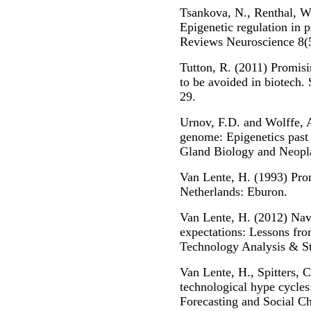
Tsankova, N., Renthal, W.
Epigenetic regulation in p
Reviews Neuroscience 8(
Tutton, R. (2011) Promisi
to be avoided in biotech. 
29.
Urnov, F.D. and Wolffe, 
genome: Epigenetics past
Gland Biology and Neopla
Van Lente, H. (1993) Prom
Netherlands: Eburon.
Van Lente, H. (2012) Navi
expectations: Lessons fro
Technology Analysis & S
Van Lente, H., Spitters, 
technological hype cycles
Forecasting and Social C