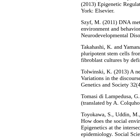
(2013) Epigenetic Regula
York: Elsevier.
Szyf, M. (2011) DNA methy
environment and behaviora
Neurodevelopmental Disor
Takahashi, K. and Yamana
pluripotent stem cells f
fibroblast cultures by def
Tolwinski, K. (2013) A n
Variations in the discours
Genetics and Society 32(
Tomasi di Lampedusa, G.
(translated by A. Colquh
Toyokawa, S., Uddin, M.,
How does the social envir
Epigenetics at the interse
epidemiology. Social Sci