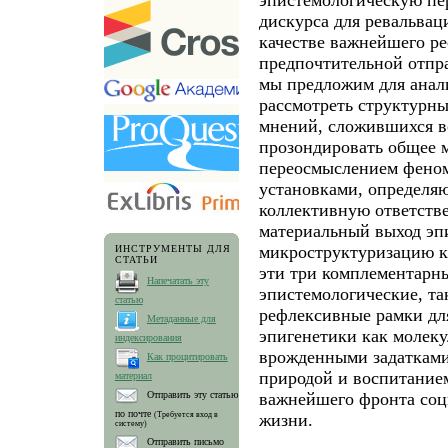
дискурса для ревальвац
качестве важнейшего ре
предпочтительной отпра
мы предложим для анали
рассмотреть структурн
мнений, сложившихся в
прозондировать общее 
переосмыслением фено
установками, определ
коллективную ответстве
материальный выход эп
микроструктуризацию к
ИНСТРУМЕНТЫ ДЛЯ
СТАТЬИ
эти три комплементарны
Напечатать эту
эпистемологические, та
статью
рефлексивные рамки дл
Метаданные для
эпигенетики как молек
индексирования
врожденными задатками
Как процитировать
природой и воспитанием
материал
важнейшего фронта соц
Отправить эту статью
по почте
жизни.
(Требуется вход в
систему)
Отправить письмо