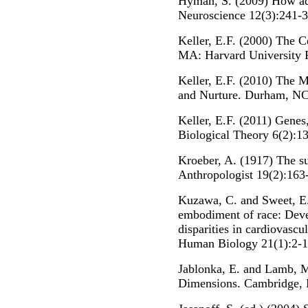
Hyman, S. (2009) How adv
Neuroscience 12(3):241-3
Keller, E.F. (2000) The 
MA: Harvard University P
Keller, E.F. (2010) The 
and Nurture. Durham, NC:
Keller, E.F. (2011) Gene
Biological Theory 6(2):1
Kroeber, A. (1917) The s
Anthropologist 19(2):163
Kuzawa, C. and Sweet, E.
embodiment of race: Deve
disparities in cardiovascu
Human Biology 21(1):2-1
Jablonka, E. and Lamb, M
Dimensions. Cambridge,