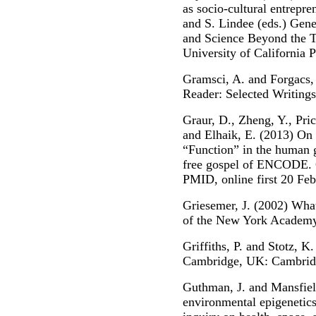
as socio-cultural entrepr
and S. Lindee (eds.) Gene
and Science Beyond the T
University of California P
Gramsci, A. and Forgacs,
Reader: Selected Writing
Graur, D., Zheng, Y., Pri
and Elhaik, E. (2013) On t
“Function” in the human 
free gospel of ENCODE. 
PMID, online first 20 Feb
Griesemer, J. (2002) What
of the New York Academy 
Griffiths, P. and Stotz, K
Cambridge, UK: Cambridg
Guthman, J. and Mansfiel
environmental epigenetics