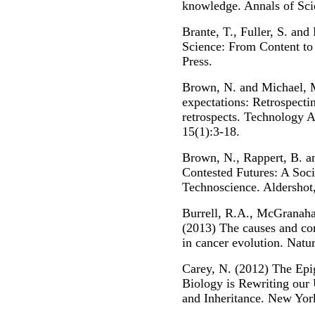
knowledge. Annals of Sci
Brante, T., Fuller, S. an
Science: From Content t
Press.
Brown, N. and Michael, M
expectations: Retrospecti
retrospects. Technology 
15(1):3-18.
Brown, N., Rappert, B. an
Contested Futures: A Soci
Technoscience. Aldershot
Burrell, R.A., McGranaha
(2013) The causes and co
in cancer evolution. Natu
Carey, N. (2012) The Ep
Biology is Rewriting our 
and Inheritance. New Yor