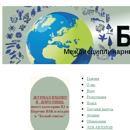
Главная
О нас
Вход
ЖУРНАЛ ВХОДИТ
Регистрация
В ЯДРО РИНЦ
,
Поиск
имеет категорию К1 в
Текущий выпуск
Перечне ВАК и входит
Архивы
в "Белый список"
Объявления
ДЛЯ АВТОРОВ