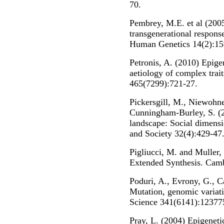
70.
Pembrey, M.E. et al (2005
transgenerational respons
Human Genetics 14(2):15
Petronis, A. (2010) Epigen
aetiology of complex trait
465(7299):721-27.
Pickersgill, M., Niewohner
Cunningham-Burley, S. (
landscape: Social dimensi
and Society 32(4):429-47
Pigliucci, M. and Muller,
Extended Synthesis. Cam
Poduri, A., Evrony, G., C
Mutation, genomic variati
Science 341(6141):12377
Pray, L. (2004) Epigenet