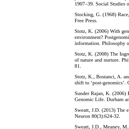
1907–39. Social Studies o
Stocking, G. (1968) Race
Free Press.
Stotz, K. (2006) With gen
environment? Postgenomic
information. Philosophy o
Stotz, K. (2008) The Ingr
of nature and nurture. Ph
81.
Stotz, K., Bostanci, A. an
shift to ‘post-genomics’
Sunder Rajan, K. (2006) B
Genomic Life. Durham an
Sweatt, J.D. (2013) The e
Neuron 80(3):624-32.
Sweatt, J.D., Meaney, M.J