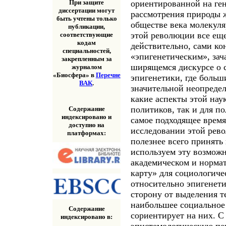
ориентированной на ген
При защите
диссертации могут
рассмотрения природы 
быть учтены только
обществе века молекул
публикации,
этой революции все еще
соответствующие
кодам
действительно, сами кон
специальностей,
«эпигенетическим», зач
закрепленным за
ширящемся дискурсе о 
журналом
«Биосфера» в
Перечне
эпигенетики, где больш
ВАК
.
значительной неопредел
какие аспекты этой нау
политиков, так и для п
Содержание
индексировано и
самое подходящее время
доступно на
исследовании этой рев
платформах:
полезнее всего принять
используем эту возможн
академическом и норма
карту» для социологиче
относительно эпигенетик
сторону от выделения т
наибольшее социальное 
Содержание
сориентирует на них. С
индексировано в:
эпистемологическую пе