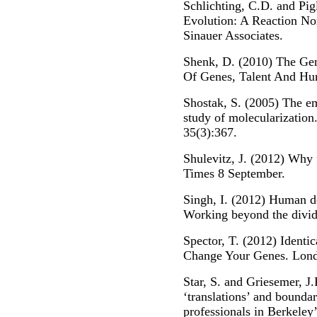
Schlichting, C.D. and Pig
Evolution: A Reaction No
Sinauer Associates.
Shenk, D. (2010) The Gen
Of Genes, Talent And Hum
Shostak, S. (2005) The e
study of molecularization
35(3):367.
Shulevitz, J. (2012) Why 
Times 8 September.
Singh, I. (2012) Human d
Working beyond the divid
Spector, T. (2012) Identi
Change Your Genes. Lond
Star, S. and Griesemer, J.
‘translations’ and bounda
professionals in Berkeley