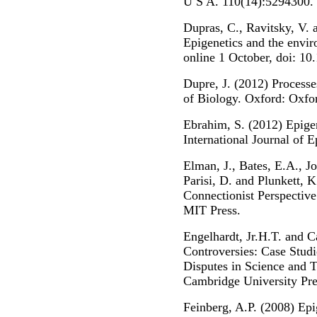
U S A. 110(14):5294300.
Dupras, C., Ravitsky, V. 
Epigenetics and the envir
online 1 October, doi: 10
Dupre, J. (2012) Processe
of Biology. Oxford: Oxfor
Ebrahim, S. (2012) Epigen
International Journal of 
Elman, J., Bates, E.A., J
Parisi, D. and Plunkett, 
Connectionist Perspecti
MIT Press.
Engelhardt, Jr.H.T. and Ca
Controversies: Case Studi
Disputes in Science and 
Cambridge University Pre
Feinberg, A.P. (2008) Epi