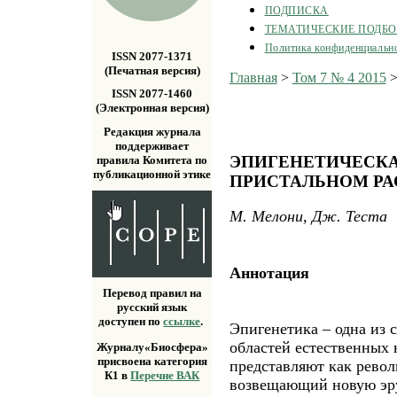
ПОДПИСКА
ТЕМАТИЧЕСКИЕ ПОДБ
Политика конфиденциальн
ISSN 2077-1371
(Печатная версия)
Главная
>
Том 7 № 4 2015
ISSN 2077-1460
(Электронная версия)
Редакция журнала
поддерживает
ЭПИГЕНЕТИЧЕСКА
правила Комитета по
публикационной этике
ПРИСТАЛЬНОМ Р
М. Мелони, Дж. Теста
Аннотация
Перевод правил на
русский язык
доступен по
ссылке
.
Эпигенетика – одна из
областей естественных н
Журналу«Биосфера»
присвоена категория
представляют как рево
К1 в
Перечне ВАК
возвещающий новую эру