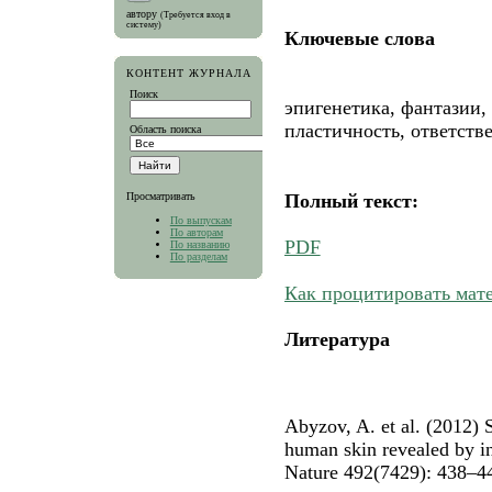
автору
(Требуется вход в
систему)
Ключевые слова
КОНТЕНТ ЖУРНАЛА
Поиск
эпигенетика, фантазии,
пластичность, ответств
Область поиска
Полный текст:
Просматривать
По выпускам
По авторам
PDF
По названию
По разделам
Как процитировать мат
Литература
Abyzov, A. et al. (2012)
human skin revealed by in
Nature 492(7429): 438–4