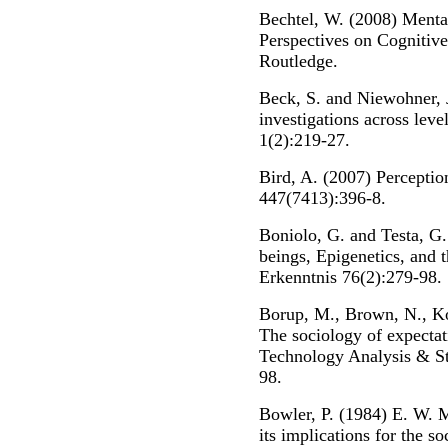
Bechtel, W. (2008) Menta
Perspectives on Cognitiv
Routledge.
Beck, S. and Niewohner, 
investigations across leve
1(2):219-27.
Bird, A. (2007) Perceptio
447(7413):396-8.
Boniolo, G. and Testa, G. 
beings, Epigenetics, and 
Erkenntnis 76(2):279-98.
Borup, M., Brown, N., Ko
The sociology of expectat
Technology Analysis & S
98.
Bowler, P. (1984) E. W. 
its implications for the so