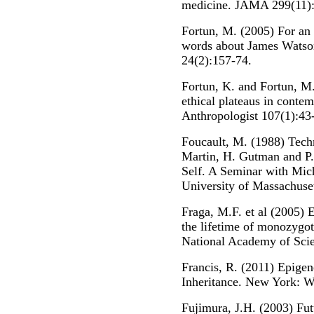
medicine. JAMA 299(11):
Fortun, M. (2005) For an 
words about James Watso
24(2):157-74.
Fortun, K. and Fortun, M.
ethical plateaus in conte
Anthropologist 107(1):43
Foucault, M. (1988) Techn
Martin, H. Gutman and P.
Self. A Seminar with Mic
University of Massachuset
Fraga, M.F. et al (2005) E
the lifetime of monozygot
National Academy of Sci
Francis, R. (2011) Epigen
Inheritance. New York: W
Fujimura, J.H. (2003) Fut