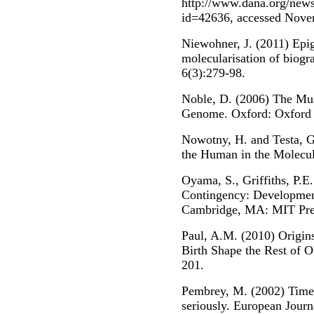
http://www.dana.org/news/
id=42636, accessed Nove
Niewohner, J. (2011) Epi
molecularisation of biogr
6(3):279-98.
Noble, D. (2006) The Mus
Genome. Oxford: Oxford U
Nowotny, H. and Testa, G
the Human in the Molecu
Oyama, S., Griffiths, P.E
Contingency: Developmen
Cambridge, MA: MIT Pre
Paul, A.M. (2010) Origin
Birth Shape the Rest of O
201.
Pembrey, M. (2002) Time t
seriously. European Jour