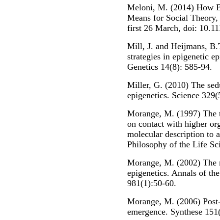
Meloni, M. (2014) How B
Means for Social Theory,
first 26 March, doi: 10.
Mill, J. and Heijmans, B.
strategies in epigenetic 
Genetics 14(8): 585-94.
Miller, G. (2010) The sedu
epigenetics. Science 329(
Morange, M. (1997) The t
on contact with higher o
molecular description to 
Philosophy of the Life Sc
Morange, M. (2002) The r
epigenetics. Annals of t
981(1):50-60.
Morange, M. (2006) Post-
emergence. Synthese 151(