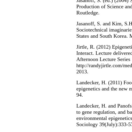
Jasanoff, S. (ed.) (2004)
Production of Science and
Routledge.
Jasanoff, S. and Kim, S.H
Sociotechnical imaginarie
States and South Korea. 
Jirtle, R. (2012) Epigen
Interact. Lecture deliver
Afternoon Lecture Series 
http://randyjirtle.com/m
2013.
Landecker, H. (2011) Food
epigenetics and the new m
94.
Landecker, H. and Panofsk
to gene regulation, and ba
environmental epigenetic
Sociology 39(July):333-5