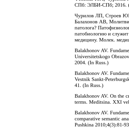
СПб: ЭЛБИ-СПб; 2016. (
Чурилов ЛП, Строев Ю
Балахонов АВ, Молитвин
патолога? Патофизиоло
патобиологию и служит
медицину. Молек. медиц
Balakhonov AV. Fundamen
Universitetskogo Obrazov
2004. (In Russ.)
Balakhonov AV. Fundament
Vestnik Sankt-Peterburgsk
41. (In Russ.)
Balakhonov AV. On the cre
terms. Meditsina. XXI vek
Balakhonov AV. Fundament
comparative semantic ana
Pushkina 2010;4(3):81-93.