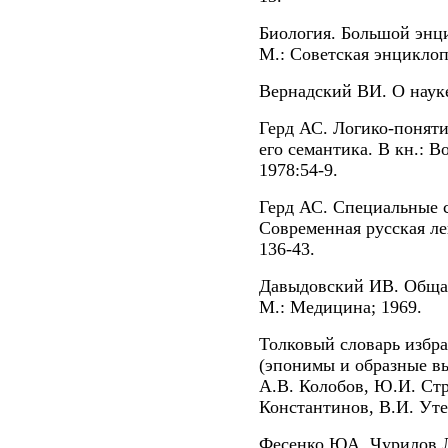
Биология. Большой энци
М.: Советская энциклоп
Вернадский ВИ. О науке
Герд АС. Логико-поняти
его семантика. В кн.: 
1978:54-9.
Герд АС. Специальные с
Современная русская лек
136-43.
Давыдовский ИВ. Общая 
М.: Медицина; 1969.
Толковый словарь избр
(эпонимы и образные вы
А.В. Колобов, Ю.И. Стр
Константинов, В.И. Уте
Фесенко ЮА, Чурилов Л