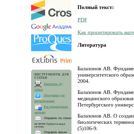
Полный текст:
PDF
Как процитировать мат
Литература
Балахонов АВ. Фундаме
университетского образ
ИНСТРУМЕНТЫ ДЛЯ
СТАТЬИ
2004.
Напечатать эту
статью
Балахонов АВ. Фундаме
Метаданные для
медицинского образован
индексирования
Петербургского универси
Как процитировать
материал
Балахонов АВ. О создан
Отправить эту статью
биологических терминов
по почте
(Требуется вход в
систему)
(5)106-9.
Отправить письмо