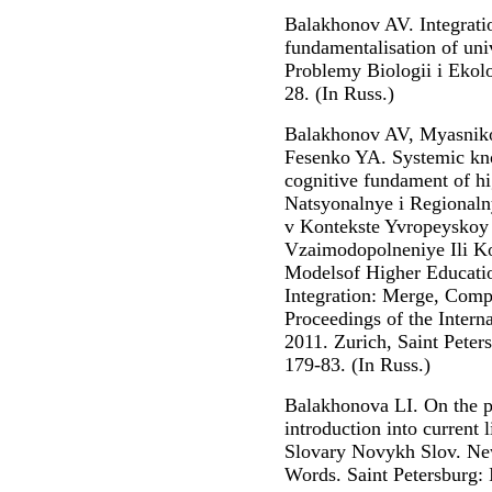
Balakhonov AV. Integratio
fundamentalisation of uni
Problemy Biologii i Ekolo
28. (In Russ.)
Balakhonov AV, Myasniko
Fesenko YA. Systemic kno
cognitive fundament of hi
Natsyonalnye i Regional
v Kontekste Yvropeyskoy I
Vzaimodopolneniye Ili Ko
Modelsof Higher Educatio
Integration: Merge, Comp
Proceedings of the Inter
2011. Zurich, Saint Peter
179-83. (In Russ.)
Balakhonova LI. On the p
introduction into current 
Slovary Novykh Slov. Ne
Words. Saint Petersburg: 