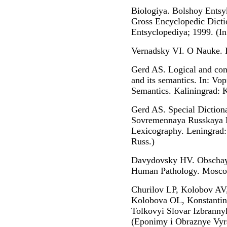
Biologiya. Bolshoy Entsy
Gross Encyclopedic Dicti
Entsyclopediya; 1999. (In
Vernadsky VI. O Nauke. D
Gerd AS. Logical and conce
and its semantics. In: Vo
Semantics. Kaliningrad: 
Gerd AS. Special Dictiona
Sovremennaya Russkaya L
Lexicography. Leningrad:
Russ.)
Davydovsky HV. Obschaya
Human Pathology. Moscow
Churilov LP, Kolobov AV,
Kolobova OL, Konstantin
Tolkovyi Slovar Izbrann
(Eponimy i Obraznye Vyra