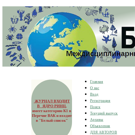
Главная
О нас
Вход
ЖУРНАЛ ВХОДИТ
Регистрация
В ЯДРО РИНЦ
,
Поиск
имеет категорию К1 в
Текущий выпуск
Перечне ВАК и входит
Архивы
в "Белый список"
Объявления
ДЛЯ АВТОРОВ