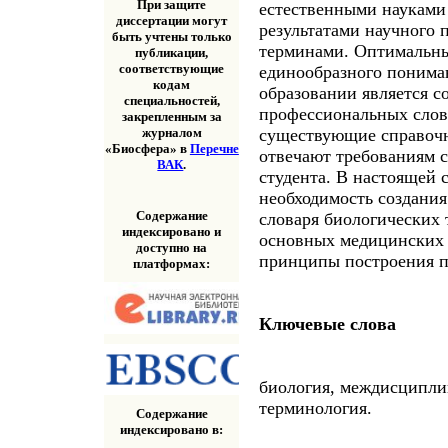
При защите
естественными науками 
диссертации могут
результатами научного 
быть учтены только
терминами. Оптимальны
публикации,
соответствующие
единообразного пониман
кодам
образовании является с
специальностей,
профессиональных слов
закрепленным за
существующие справочны
журналом
«Биосфера» в
Перечне
отвечают требованиям 
ВАК
.
студента. В настоящей 
необходимость создания
Содержание
словаря биологических 
индексировано и
основных медицинских 
доступно на
принципы построения п
платформах:
Ключевые слова
биология, междисциплин
терминология.
Содержание
индексировано в: