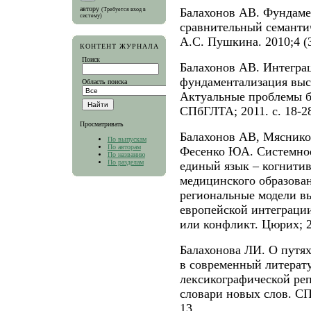
автору
Балахонов АВ. Фундаме
(Требуется вход в
систему)
сравнительный семанти
А.С. Пушкина. 2010;4 (3
КОНТЕНТ ЖУРНАЛА
Поиск
Балахонов АВ. Интегра
фундаментализация высш
Область поиска
Актуальные проблемы б
СПбГЛТА; 2011. с. 18-2
Просматривать
Балахонов АВ, Мясник
По выпускам
По авторам
Фесенко ЮА. Системное
По названию
По разделам
единый язык – когнити
медицинского образован
региональные модели вы
европейской интеграции
или конфликт. Цюрих; 20
Балахонова ЛИ. О путя
в современный литерату
лексикографической реп
словари новых слов. СП
13.