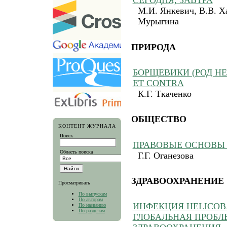
СЕГОДНЯ, ЗАВТРА
М.И. Янкевич, В.В. Ха
Мурыгина
ПРИРОДА
БОРЩЕВИКИ (РОД HE
ET CONTRA
К.Г. Ткаченко
ОБЩЕСТВО
КОНТЕНТ ЖУРНАЛА
Поиск
ПРАВОВЫЕ ОСНОВЫ
Область поиска
Г.Г. Оганезова
ЗДРАВООХРАНЕНИЕ
Просматривать
По выпускам
По авторам
ИНФЕКЦИЯ HELICOBA
По названию
По разделам
ГЛОБАЛЬНАЯ ПРОБЛ