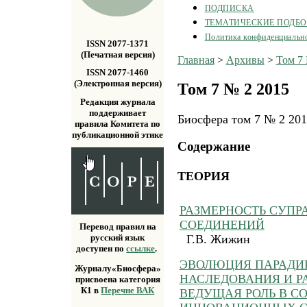
ПОДПИСКА
ТЕМАТИЧЕСКИЕ ПОДБ
Политика конфиденциальн
ISSN 2077-1371
(Печатная версия)
Главная
>
Архивы
>
Том 7
ISSN 2077-1460
(Электронная версия)
Том 7 № 2 2015
Редакция журнала
поддерживает
Биосфера том 7 № 2 20
правила Комитета по
публикационной этике
Содержание
ТЕОРИЯ
РАЗМЕРНОСТЬ СУП
СОЕДИНЕНИЙ
Перевод правил на
Г.В. Жижин
русский язык
доступен по
ссылке
.
ЭВОЛЮЦИЯ ПАРАДИ
Журналу«Биосфера»
НАСЛЕДОВАНИЯ И Р
присвоена категория
К1 в
Перечне ВАК
ВЕДУЩАЯ РОЛЬ В С