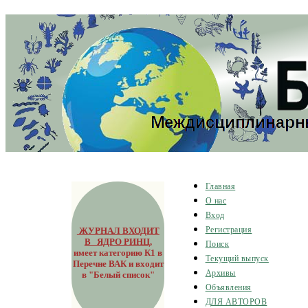
Главная
О нас
Вход
ЖУРНАЛ ВХОДИТ
Регистрация
В ЯДРО РИНЦ
,
Поиск
имеет категорию К1 в
Текущий выпуск
Перечне ВАК и входит
Архивы
в "Белый список"
Объявления
ДЛЯ АВТОРОВ