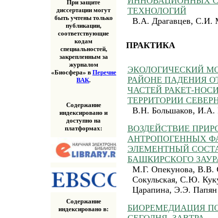
ИННОВАЦИОННЫХ 
При защите
ТЕХНОЛОГИЙ
диссертации могут
быть учтены только
В.А. Драгавцев, С.И.
публикации,
соответствующие
кодам
ПРАКТИКА
специальностей,
закрепленным за
журналом
ЭКОЛОГИЧЕСКИЙ М
«Биосфера» в
Перечне
РАЙОНЕ ПАДЕНИЯ 
ВАК
.
ЧАСТЕЙ РАКЕТ-НОС
ТЕРРИТОРИИ СЕВЕР
Содержание
В.Н. Большаков, И.А.
индексировано и
доступно на
ВОЗДЕЙСТВИЕ ПРИР
платформах:
АНТРОПОГЕННЫХ Ф
ЭЛЕМЕНТНЫЙ СОСТА
БАШКИРСКОГО ЗАУР
М.Г. Опекунова, В.В.
Сокульская, С.Ю. Ку
Царапина, Э.Э. Папян
Содержание
БИОРЕМЕДИАЦИЯ ПОЧ
индексировано в: