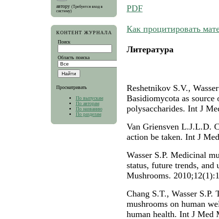
PDF
автору
(Требуется вход в
систему)
Как процитировать мат
КОНТЕНТ ЖУРНАЛА
Поиск
Литература
Область поиска
Reshetnikov S.V., Wasser
Просматривать
Basidiomycota as source 
По выпускам
По авторам
polysaccharides. Int J M
По названию
По разделам
Van Griensven L.J.L.D. 
action be taken. Int J M
Wasser S.P. Medicinal mus
status, future trends, an
Mushrooms. 2010;12(1):1
Chang S.T., Wasser S.P. T
mushrooms on human welf
human health. Int J Med