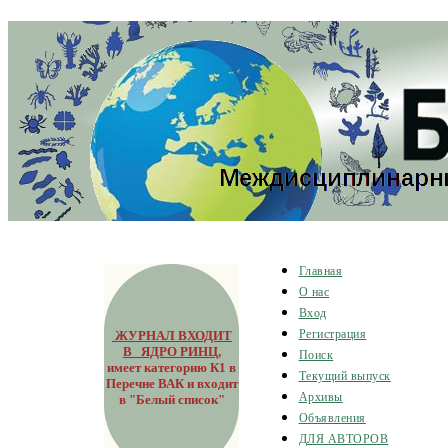
Главная
О нас
Вход
ЖУРНАЛ ВХОДИТ
Регистрация
В ЯДРО РИНЦ
,
Поиск
имеет категорию К1 в
Текущий выпуск
Перечне ВАК и входит
Архивы
в "Белый список"
Объявления
ДЛЯ АВТОРОВ