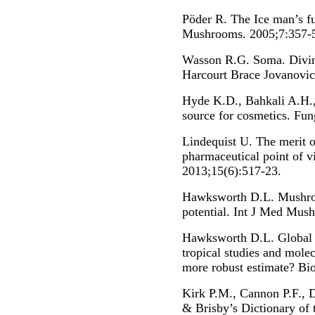
Pöder R. The Ice man’s fu
Mushrooms. 2005;7:357-
Wasson R.G. Soma. Divin
Harcourt Brace Jovanovic
Hyde K.D., Bahkali A.H.
source for cosmetics. Fun
Lindequist U. The merit 
pharmaceutical point of 
2013;15(6):517-23.
Hawksworth D.L. Mushroo
potential. Int J Med Mus
Hawksworth D.L. Global s
tropical studies and molec
more robust estimate? Bi
Kirk P.M., Cannon P.F., D
& Brisby’s Dictionary of