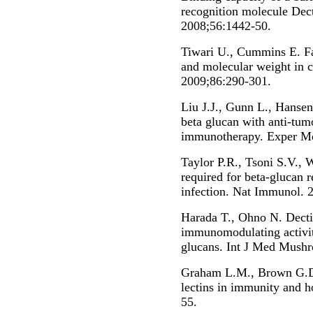
recognition molecule Dec
2008;56:1442-50.
Tiwari U., Cummins E. Fac
and molecular weight in 
2009;86:290-301.
Liu J.J., Gunn L., Hanse
beta glucan with anti-tum
immunotherapy. Exper Mo
Taylor P.R., Tsoni S.V., W
required for beta-glucan r
infection. Nat Immunol. 
Harada T., Ohno N. Dect
immunomodulating activit
glucans. Int J Med Mushr
Graham L.M., Brown G.D.
lectins in immunity and 
55.