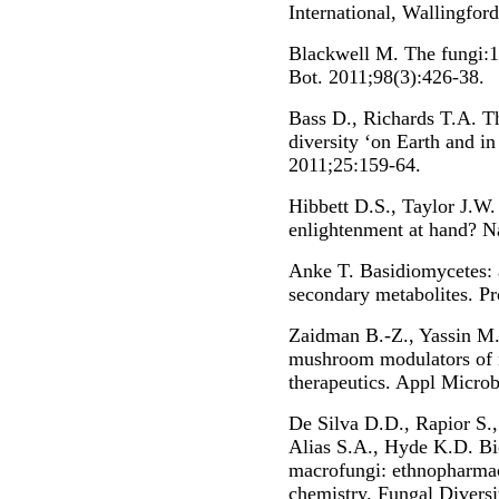
International, Wallingford
Blackwell M. The fungi:1
Bot. 2011;98(3):426-38.
Bass D., Richards T.A. Th
diversity ‘on Earth and i
2011;25:159-64.
Hibbett D.S., Taylor J.W.
enlightenment at hand? N
Anke T. Basidiomycetes: 
secondary metabolites. P
Zaidman B.-Z., Yassin M.
mushroom modulators of m
therapeutics. Appl Microb
De Silva D.D., Rapior S.,
Alias S.A., Hyde K.D. Bi
macrofungi: ethnopharmaco
chemistry. Fungal Diversi