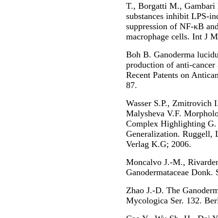
T., Borgatti M., Gambari
substances inhibit LPS-i
suppression of NF-κB an
macrophage cells. Int J 
Boh B. Ganoderma lucidum
production of anti-cance
Recent Patents on Antica
87.
Wasser S.P., Zmitrovich I
Malysheva V.F. Morpholo
Complex Highlighting G. 
Generalization. Ruggell, 
Verlag K.G; 2006.
Moncalvo J.-M., Rivarden
Ganodermataceae Donk. S
Zhao J.-D. The Ganoderma
Mycologica Ser. 132. Berl