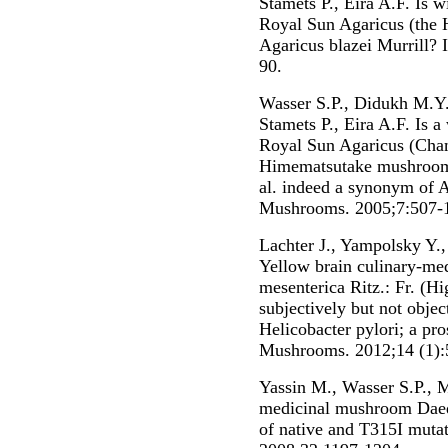
Stamets P., Eira A.F. Is w
Royal Sun Agaricus (the
Agaricus blazei Murrill?
90.
Wasser S.P., Didukh M.Y
Stamets P., Eira A.F. Is a
Royal Sun Agaricus (Cham
Himematsutake mushroom) 
al. indeed a synonym of 
Mushrooms. 2005;7:507-
Lachter J., Yampolsky Y.,
Yellow brain culinary-me
mesenterica Ritz.: Fr. (Hi
subjectively but not object
Helicobacter pylori; a pro
Mushrooms. 2012;14 (1):
Yassin M., Wasser S.P., 
medicinal mushroom Daeda
of native and T315I mutat