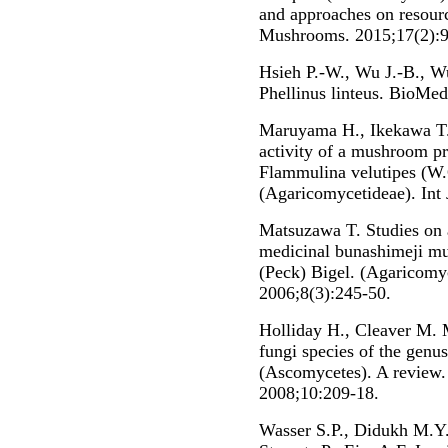
and approaches on resourc
Mushrooms. 2015;17(2):9
Hsieh P.-W., Wu J.-B., W
Phellinus linteus. BioMed
Maruyama H., Ikekawa T
activity of a mushroom pr
Flammulina velutipes (W.C
(Agaricomycetideae). In
Matsuzawa T. Studies on a
medicinal bunashimeji 
(Peck) Bigel. (Agaricomy
2006;8(3):245-50.
Holliday H., Cleaver M. M
fungi species of the genu
(Ascomycetes). A review
2008;10:209-18.
Wasser S.P., Didukh M.Y