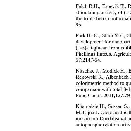
Falch B.H., Espevik T., 
stimulating activity of (
the triple helix conforma
96.
Park H.-G., Shim Y.Y., 
development for nanoparti
(1-3)-D-glucan from edib
Phellinus linteus. Agricu
57:2147-54.
Nitschke J., Modick H.,
Rekowski R., Albenbach 
colorimetric method to qu
comparison with total β-1
Food Chem. 2011;127:791
Khamaisie H., Sussan S., 
Mahajna J. Oleic acid is 
mushroom Daedalea gibbos
autophosphorylation activ