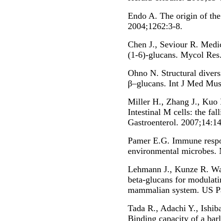
Endo A. The origin of the 
2004;1262:3-8.
Chen J., Seviour R. Medic
(1-6)-glucans. Mycol Res
Ohno N. Structural divers
β–glucans. Int J Med Mu
Miller H., Zhang J., Kuo
Intestinal M cells: the fal
Gastroenterol. 2007;14:1
Pamer E.G. Immune respo
environmental microbes.
Lehmann J., Kunze R. Wat
beta-glucans for modulat
mammalian system. US Pa
Tada R., Adachi Y., Ishib
Binding capacity of a bar