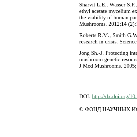
Sharvit L.E., Wasser S.P.,
ethyl acetate mycelium e
the viability of human pan
Mushrooms. 2012;14 (2):
Roberts R.M., Smith G.W.
research in crisis. Scienc
Jong Sh.-J. Protecting inte
mushroom genetic resource
J Med Mushrooms. 2005;7
DOI:
http://dx.doi.org/10
© ФОНД НАУЧНЫХ ИС