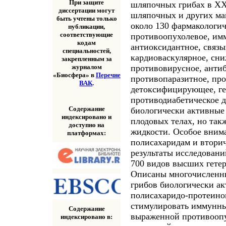
При защите
шляпочных грибах в XX
диссертации могут
шляпочных и других ма
быть учтены только
около 130 фармакологи
публикации,
соответствующие
противоопухолевое, и
кодам
антиоксидантное, связ
специальностей,
кардиоваскулярное, сни
закрепленным за
противовирусное, антиб
журналом
«Биосфера» в
Перечне
противопаразитное, про
ВАК
.
детоксифицирующее, ге
противодиабетическое 
Содержание
биологически активные 
индексировано и
плодовых телах, но так
доступно на
жидкости. Особое внима
платформах:
полисахаридам и втори
результаты исследован
700 видов высших гетер
Описаны многочисленны
грибов биологически а
полисахаридо-протеино
стимулировать иммунны
Содержание
выраженной противоопу
индексировано в: