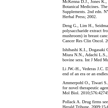
McKenna D.J., Jones K.,
Botanical Medicines. The
Supplements. 2nd edn. N
Herbal Press; 2002.
Deng G., Lim H., Seidman A
polysaccharide extract fr
mushroom) in breast cance
Cancer Res Clin Oncol. 
Ishibashi K.I., Dogasaki C
Miura N.N., Adachi L.S.,
bovine sera. Int J Med M
Li JW.-H., Vederas J.C. D
end of an era or an endles
Ammerpohl O., Tiwari S.,
for novel therapeutic age
Mol Biol. 2010;576:4274
Pollack A. Drug firms see 
Herald Tribune. 2009;15-