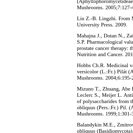
(Aphyllophoromycetideae).
Mushrooms. 2005;7:127-
Lin Z.-B. Lingzhi. From 
University Press. 2009.
Mahajna J., Dotan N., Za
S.P. Pharmacological val
prostate cancer therapy: 
Nutrition and Cancer. 20
Hobbs Ch.R. Medicinal va
versicolor (L.:Fr.) Pilát
Mushrooms. 2004;6:195-
Mizuno T., Zhuang, Abe K
Leclerc S., Meijer L. Ant
of polysaccharides from t
obliquus (Pers.:Fr.) Pil.
Mushrooms. 1999;1:301-
Balandykin M.E., Zmitrov
obliquus (Basidiomycota)