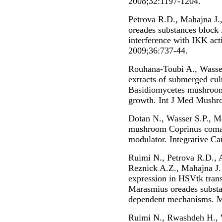
2008;32:1197-1204.
Petrova R.D., Mahajna J.,
oreades substances block
interference with IKK act
2009;36:737-44.
Rouhana-Toubi A., Wasser 
extracts of submerged cu
Basidiomycetes mushrooms
growth. Int J Med Mushro
Dotan N., Wasser S.P., M
mushroom Coprinus comatu
modulator. Integrative Ca
Ruimi N., Petrova R.D., A
Reznick A.Z., Mahajna J.
expression in HSVtk trans
Marasmius oreades subs
dependent mechanisms. M
Ruimi N., Rwashdeh H., W