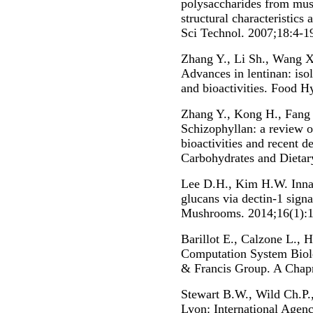
polysaccharides from mush
structural characteristics
Sci Technol. 2007;18:4-1
Zhang Y., Li Sh., Wang X
Advances in lentinan: isol
and bioactivities. Food H
Zhang Y., Kong H., Fang Y
Schizophyllan: a review on
bioactivities and recent 
Carbohydrates and Dietary
Lee D.H., Kim H.W. Innat
glucans via dectin-1 sign
Mushrooms. 2014;16(1):1
Barillot E., Calzone L., H
Computation System Biol
& Francis Group. A Chap
Stewart B.W., Wild Ch.P.
Lyon: International Agen