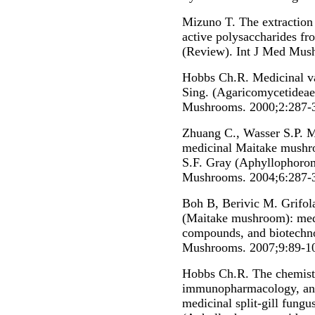
Mizuno T. The extraction
active polysaccharides f
(Review). Int J Med Mus
Hobbs Ch.R. Medicinal va
Sing. (Agaricomycetideae)
Mushrooms. 2000;2:287-
Zhuang C., Wasser S.P. Me
medicinal Maitake mushro
S.F. Gray (Aphyllophorom
Mushrooms. 2004;6:287-
Boh B, Berivic M. Grifola
(Maitake mushroom): medi
compounds, and biotechnol
Mushrooms. 2007;9:89-1
Hobbs Ch.R. The chemistry
immunopharmacology, and s
medicinal split-gill fung