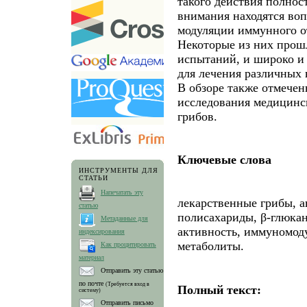
такого действия полност
внимания находятся во
модуляции иммунного о
Некоторые из них прошли
испытаний, и широко и
для лечения различных 
В обзоре также отмече
исследования медицинс
грибов.
Ключевые слова
ИНСТРУМЕНТЫ ДЛЯ
СТАТЬИ
Напечатать эту
лекарственные грибы, а
статью
полисахариды, β-глюка
Метаданные для
активность, иммуномод
индексирования
метаболиты.
Как процитировать
материал
Отправить эту статью
по почте
(Требуется вход в
Полный текст:
систему)
Отправить письмо