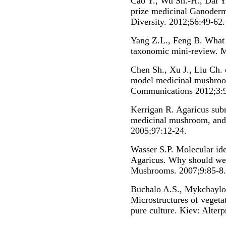
Cao Y., Wu Sh.-H., Dai Yu
prize medicinal Ganoder
Diversity. 2012;56:49-62.
Yang Z.L., Feng B. What 
taxonomic mini-review. M
Chen Sh., Xu J., Liu Ch. 
model medicinal mushro
Communications 2012;3:
Kerrigan R. Agaricus subr
medicinal mushroom, and
2005;97:12-24.
Wasser S.P. Molecular iden
Agaricus. Why should we
Mushrooms. 2007;9:85-8.
Buchalo A.S., Mykchaylo
Microstructures of veget
pure culture. Kiev: Alterp