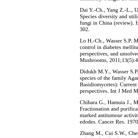
Dai Y.-Ch., Yang Z.-L., U
Species diversity and uti
fungi in China (review).
302.
Lo H.-Ch., Wasser S.P. M
control in diabetes mellitu
perspectives, and unsolve
Mushrooms, 2011;13(5):4
Didukh M.Y., Wasser S.P.
species of the family Aga
Basidiomycetes): Current
perspectives. Int J Med 
Chihara G., Hamuia J., M
Fractionation and purifica
marked antitumour activit
edodes. Cancer Res. 1970
Zhang M., Cui S.W., Che