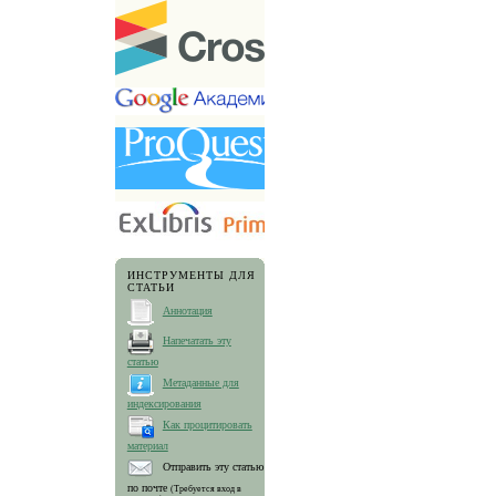
ИНСТРУМЕНТЫ ДЛЯ
СТАТЬИ
Аннотация
Напечатать эту
статью
Метаданные для
индексирования
Как процитировать
материал
Отправить эту статью
по почте
(Требуется вход в