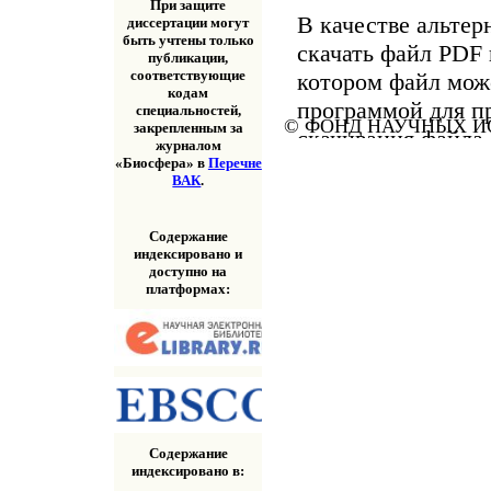
При защите
В качестве альтер
диссертации могут
быть учтены только
скачать файл PDF 
публикации,
соответствующие
котором файл мож
кодам
программой для п
специальностей,
© ФОНД НАУЧНЫХ ИС
закрепленным за
скачивания файла
журналом
«Скачать» выше.
«Биосфера» в
Перечне
ВАК
.
Содержание
индексировано и
доступно на
платформах:
Содержание
индексировано в: