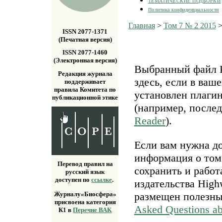
ТЕМАТИЧЕСКИЕ ПОДБОРКИ
Политика конфиденциальности
Главная
>
Том 7 № 2 2015
ISSN 2077-1371
(Печатная версия)
ISSN 2077-1460
(Электронная версия)
Выбранный файл P
Редакция журнала
здесь, если в ваш
поддерживает
правила Комитета по
установлен плаги
публикационной этике
(например, после
Reader
).
Если вам нужна д
информация о том,
Перевод правил на
сохранить и работ
русский язык
доступен по
ссылке
.
издательства Highw
размещен полезн
Журналу«Биосфера»
присвоена категория
Asked Questions a
К1 в
Перечне ВАК