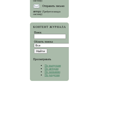
систему)
Отправить письмо
автору
(Требуется вход в
систему)
КОНТЕНТ ЖУРНАЛА
Поиск
Область поиска
Просматривать
По выпускам
По авторам
По названию
По разделам