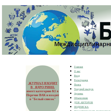
Главная
О нас
Вход
Регистрация
ЖУРНАЛ ВХОДИТ
Поиск
В ЯДРО РИНЦ
,
Текущий выпуск
имеет категорию К1 в
Архивы
Перечне ВАК и входит
Объявления
в "Белый список"
ДЛЯ АВТОРОВ
ПОДПИСКА