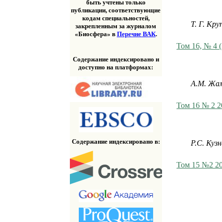
быть учтены только
публикации, соответствующие
кодам специальностей,
Т. Г. Кру
закрепленным за журналом
«Биосфера» в
Перечне ВАК
.
Том 16, № 4 
Содержание индексировано и
доступно на платформах:
А.М. Жа
Том 16 № 2 2
Содержание индексировано в:
Р.С. Куз
Том 15 №2 2