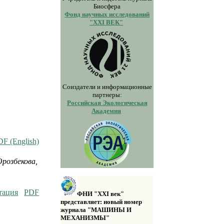
Биосфера
Фонд научных исследований
"XXI ВЕК"
Соиздатели и информационные
партнеры:
Российская Экологическая
Академия
DF (English)
Орозбекова,
тация
PDF
ФНИ "XXI век"
представляет: новый номер
журнала "МАШИНЫ И
МЕХАНИЗМЫ"