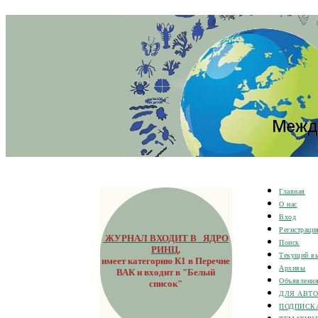
Главная
О нас
Вход
Регистраци
ЖУРНАЛ ВХОДИТ В ЯДРО
Поиск
РИНЦ
,
Текущий в
имеет категорию К1 в Перечне
Архивы
ВАК и входит в "Белый
Объявлени
список"
ДЛЯ АВТ
ПОДПИСК