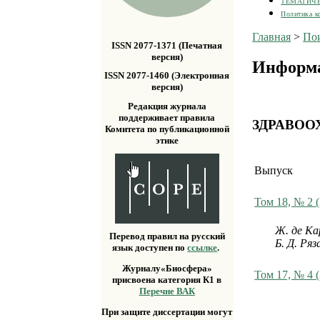
ТЕМАТИЧ
Политика к
Главная
>
По
ISSN 2077-1371 (Печатная
версия)
Информа
ISSN 2077-1460 (Электронная
версия)
Редакция журнала
поддерживает правила
ЗДРАВОО
Комитета по публикационной
этике
Выпуск
Том 18, № 2 
Ж. де Ка
Перевод правил на русский
Б. Д. Ряз
язык доступен по
ссылке
.
Журналу«Биосфера»
Том 17, № 4 
присвоена категория К1 в
Перечне ВАК
При защите диссертации могут