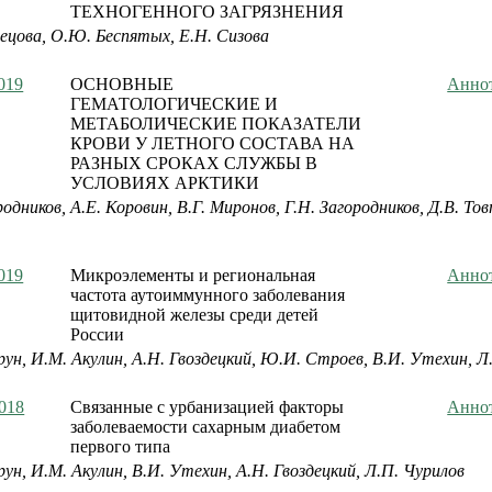
ТЕХНОГЕННОГО ЗАГРЯЗНЕНИЯ
нецова, О.Ю. Беспятых, Е.Н. Сизова
019
ОСНОВНЫЕ
Анно
ГЕМАТОЛОГИЧЕСКИЕ И
МЕТАБОЛИЧЕСКИЕ ПОКАЗАТЕЛИ
КРОВИ У ЛЕТНОГО СОСТАВА НА
РАЗНЫХ СРОКАХ СЛУЖБЫ В
УСЛОВИЯХ АРКТИКИ
родников, А.Е. Коровин, В.Г. Миронов, Г.Н. Загородников, Д.В. Тов
019
Микроэлементы и региональная
Анно
частота аутоиммунного заболевания
щитовидной железы среди детей
России
рун, И.М. Акулин, А.Н. Гвоздецкий, Ю.И. Строев, В.И. Утехин, Л
018
Связанные с урбанизацией факторы
Анно
заболеваемости сахарным диабетом
первого типа
рун, И.М. Акулин, В.И. Утехин, А.Н. Гвоздецкий, Л.П. Чурилов