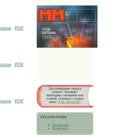
тация
PDF
тация
PDF
Для размещения статьи в
журнале "Биосфера"
необходимо соблюдение всех
условий, указанных в пункте
тация
PDF
меню
"ДЛЯ АВТОРОВ"
УВЕДОМЛЕНИЯ
Просмотреть
Подписаться