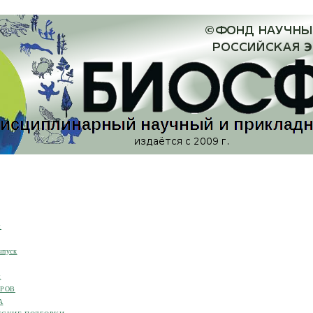
я
ыпуск
я
ОРОВ
А