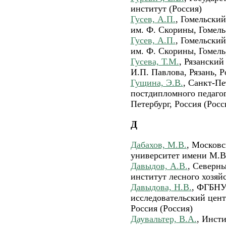
институт (Россия)
Гусев, А.П.
, Гомельски
им. Ф. Скорины, Гомель
Гусев, А.П.
, Гомельски
им. Ф. Скорины, Гомель
Гусева, Т.М.
, Рязански
И.П. Павлова, Рязань, Р
Гущина, Э.В.
, Санкт-Пе
постдипломного педагог
Петербург, Россия (Росс
Д
Дабахов, М.В.
, Москов
университет имени М.В
Давыдов, А.В.
, Северн
институт лесного хозяйс
Давыдова, Н.В.
, ФГБНУ
исследовательский цен
Россия (Россия)
Даувальтер, В.А.
, Инст