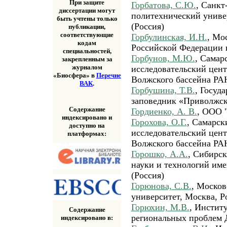
При защите
Горбатова, С.Ю.
, Санкт
диссертации могут
политехнический универ
быть учтены только
(Россия)
публикации,
соответствующие
Горбулинская, И.Н.
, Мо
кодам
Российской Федерации и
специальностей,
Горбунов, М.Ю.
, Самар
закрепленным за
журналом
исследовательский цен
«Биосфера» в
Перечне
Волжского бассейна РАН
ВАК
.
Горбушина, Т.В.
, Госуд
заповедник «Приволжска
Содержание
Гордиенко, А. В.
, ООО 
индексировано и
Горохова, О.Г.
, Самарс
доступно на
исследовательский цен
платформах:
Волжского бассейна РАН
Горошко, А.А.
, Сибирс
науки и технологий им
(Россия)
Горюнова, С.В.
, Москов
университет, Москва, Р
Горюхин, М.В.
, Инстит
Содержание
региональных проблем 
индексировано в: