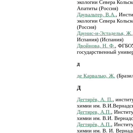
экологии Севера Кольск
Апатиты (Россия)
Даувальтер, В.А.
, Инст
экологии Севера Кольс
(Россия)
Даунис-и-Эстаделья, Ж.
Испания) (Испания)
Двойнова, Н. Ф.
, ФГБО
государственный универ
д
де Карвалью, Ж.
(Брази
Д
Дегтярёв, А. П.
, инстит
химии им. В.И.Вернадск
Дегтярев, А.П.
, Инстит
химии им. В.И. Вернадс
Дегтярёв, А.П.
, Инстит
химии им. В. И. Вернад