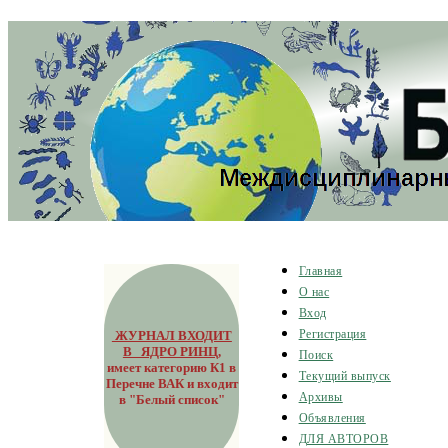
Главная
О нас
Вход
ЖУРНАЛ ВХОДИТ
Регистрация
В ЯДРО РИНЦ
,
Поиск
имеет категорию К1 в
Текущий выпуск
Перечне ВАК и входит
Архивы
в "Белый список"
Объявления
ДЛЯ АВТОРОВ