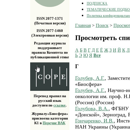
ПОДПИСКА
ТЕМАТИЧЕСКИЕ ПОДБ
Политика конфиденциальн
ISSN 2077-1371
(Печатная версия)
Главная
>
Поиск
>
Просмот
ISSN 2077-1460
(Электронная версия)
Просмотреть спи
Редакция журнала
поддерживает
А
Б
В
Г
Д
Е
Ё
Ж
З
И
Й
К
Л
правила Комитета по
Ь
Э
Ю
Я
Все
публикационной этике
Г
Голубев, А.Г.
, Заместит
«Биосфера»
Голубев, А.Г.
, Научно-и
онкологии им. проф. Н.
Перевод правил на
русский язык
(Россия) (Россия)
доступен по
ссылке
.
Голубова, В.А.
, ФГБНУ 
Журналу«Биосфера»
«Донской», Зерноград, 
присвоена категория
Гончаренко, И.В.
, Инст
К1 в
Перечне ВАК
НАН Украины (Украина