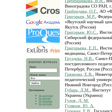
Гребенщикова, В.И.
, И
Виноградова СО РАН, г.
Грибоедава, О.Г.
, АО «Ф
Григорьев, М.Р.
, Федер
«Якутский научный цен
Якутск (Россия)
Григорьев, Ю.С.
, Инсти
Сибирский федеральный
(Россия)
Григорьева, Е.П.
, Инст
медицины, Санкт-Петерб
Груздева, Н.В.
, Санкт-П
КОНТЕНТ ЖУРНАЛА
постдипломного педагог
Поиск
Петербург, Россия (Росс
Грязнова, Е.В.
, Нижего
Область поиска
педагогический универ
Нижний Новгород (Росс
Губарь, Л.М.
, Институ
Просматривать
Украины (Украина)
По выпускам
По авторам
Гулов, Д. М.
По названию
По разделам
Гулянов, Ю. А.
Гуревич, Е.В.
, Государ