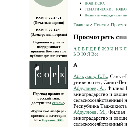
ПОДПИСКА
ТЕМАТИЧЕСКИЕ ПОДБ
Политика конфиденциальн
ISSN 2077-1371
(Печатная версия)
Главная
>
Поиск
>
Просмот
ISSN 2077-1460
(Электронная версия)
Просмотреть спи
Редакция журнала
поддерживает
А
Б
В
Г
Д
Е
Ё
Ж
З
И
Й
К
Л
правила Комитета по
Ь
Э
Ю
Я
Все
публикационной этике
А
Абакумов, Е.В.
, Санкт-
университет, Санкт-Пет
Абдуллоев, А.
, Филиал 
виноградарство и овощ
Перевод правил на
русский язык
сельскохозяйственный н
доступен по
ссылке
.
Республика Таджикиста
Журналу«Биосфера»
Абдуллоев, М.
, Филиал 
присвоена категория
виноградарство и овощ
К1 в
Перечне ВАК
сельскохозяйственный н