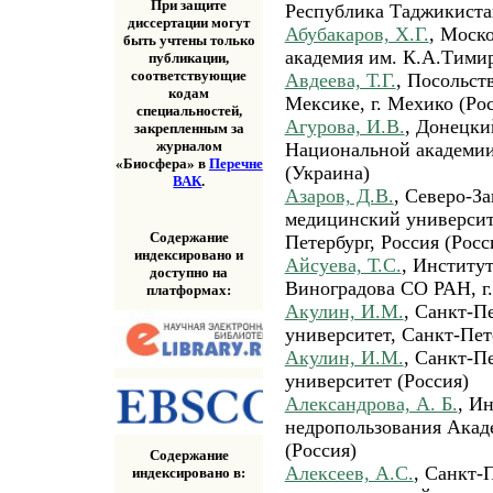
При защите
Республика Таджикиста
диссертации могут
Абубакаров, Х.Г.
, Моск
быть учтены только
академия им. К.А.Тимир
публикации,
соответствующие
Авдеева, Т.Г.
, Посольст
кодам
Мексике, г. Мехико (Ро
специальностей,
Агурова, И.В.
, Донецки
закрепленным за
журналом
Национальной академии
«Биосфера» в
Перечне
(Украина)
ВАК
.
Азаров, Д.В.
, Северо-З
медицинский университ
Содержание
Петербург, Россия (Росс
индексировано и
Айсуева, Т.С.
, Институ
доступно на
Виноградова СО РАН, г.
платформах:
Акулин, И.М.
, Санкт-П
университет, Санкт-Пет
Акулин, И.М.
, Санкт-П
университет (Россия)
Александрова, А. Б.
, И
недропользования Акад
(Россия)
Содержание
Алексеев, А.С.
, Санкт-
индексировано в: