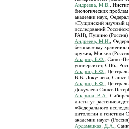
Андреева, М.В.
, Инсти
биологических проблем
академии наук, Федера
«Пущинский научный ц
исследований Российс
РАН), Пущино (Россия)
Андреева, М.И.
, Федер
безопасному хранению 
оружия, Москва (Россия
Апарин, Б.Ф.
, Санкт-П
университет, СПб., Росс
Апарин, Б.Ф.
, Централ
В.В. Докучаева, Санкт-
Апарин, Б.Ф.
, Централь
Докучаева Санкт-Петерб
Апарина, В.А.
, Сибирс
институт растениеводст
«Федерального исследов
цитологии и генетики С
академии наук» (Россия
Ардамацкая, Д.А.
, Санк