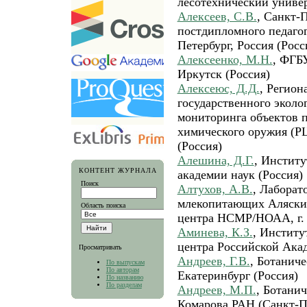
лесотехнический универ
Алексеев, С.В.
, Санкт-
постдипломного педагог
Петербург, Россия (Росс
Алексеенко, М.Н.
, ФГБ
Иркутск (Россия)
Алексеюс, Д.Д.
, Регио
государственного эколо
мониторинга объектов 
химического оружия (Р
(Россия)
Алешина, Д.Г.
, Институ
КОНТЕНТ ЖУРНАЛА
академии наук (Россия)
Поиск
Алтухов, А.В.
, Лаборат
млекопитающих Аляскин
Область поиска
центра НСМР/НОАА, г.
Аминева, К.З.
, Институ
центра Российской Акад
Просматривать
Андреев, Г.В.
, Ботаниче
По выпускам
По авторам
Екатеринбург (Россия)
По названию
По разделам
Андреев, М.П.
, Ботани
Комарова РАН (Санкт-Пе