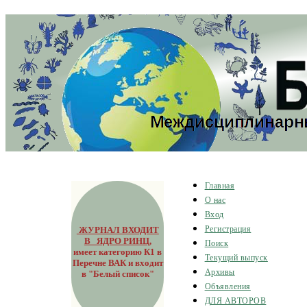
Главная
О нас
Вход
ЖУРНАЛ ВХОДИТ
Регистрация
В ЯДРО РИНЦ
,
Поиск
имеет категорию К1 в
Текущий выпуск
Перечне ВАК и входит
Архивы
в "Белый список"
Объявления
ДЛЯ АВТОРОВ