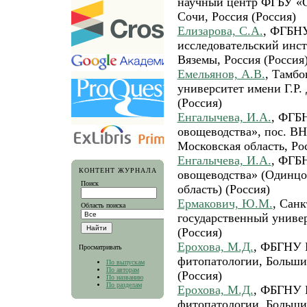
научный центр ФГБУ «
Сочи, Россия (Россия)
Елизарова, С.А.
, ФГБНУ
исследовательский инс
Вяземы, Россия (Россия
Емельянов, А.В.
, Тамбо
университет имени Г.Р.
(Россия)
Енгалычева, И.А.
, ФГБ
овощеводства», пос. 
Московская область, Ро
Енгалычева, И.А.
, ФГБ
КОНТЕНТ ЖУРНАЛА
овощеводства» (Одинцо
Поиск
область) (Россия)
Ермакович, Ю.М.
, Сан
Область поиска
государственный универ
(Россия)
Ерохова, М.Д.
, ФБГНУ 
Просматривать
фитопатологии, Больши
По выпускам
По авторам
(Россия)
По названию
По разделам
Ерохова, М.Д.
, ФБГНУ 
фитопатологии, Больши