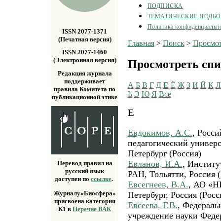
ПОДПИСКА
ТЕМАТИЧЕСКИЕ ПОДБ
Политика конфиденциальн
ISSN 2077-1371
(Печатная версия)
Главная
>
Поиск
>
Просмот
ISSN 2077-1460
(Электронная версия)
Просмотреть спи
Редакция журнала
поддерживает
А
Б
В
Г
Д
Е
Ё
Ж
З
И
Й
К
Л
правила Комитета по
Ь
Э
Ю
Я
Все
публикационной этике
Е
Евдокимов, А.С.
, Росс
педагогический универс
Петербург (Россия)
Евланов, И.А.
, Институ
Перевод правил на
русский язык
РАН, Тольятти, Россия (
доступен по
ссылке
.
Евсегнеев, В.А.
, АО «Н
Журналу«Биосфера»
Петербург, Россия (Росс
присвоена категория
Евсеева, Г.В.
, Федераль
К1 в
Перечне ВАК
учреждение науки Феде