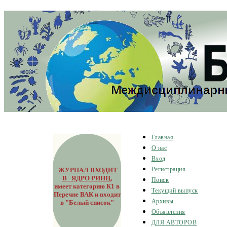
Главная
О нас
Вход
ЖУРНАЛ ВХОДИТ
Регистрация
В ЯДРО РИНЦ
,
Поиск
имеет категорию К1 в
Текущий выпуск
Перечне ВАК и входит
Архивы
в "Белый список"
Объявления
ДЛЯ АВТОРОВ