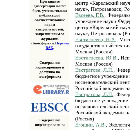
При защите
центр «Карельский нау
диссертации могут
наук», Петрозаводск, Ро
быть учтены только
Евсеева, Г.В.
, Федераль
публикации,
соответствующие
учреждение науки Феде
кодам
центр «Карельский нау
специальностей,
наук», Петрозаводск (Ро
закрепленным за
журналом
Евстигнеева, Н.А.
, Мос
«Биосфера» в
Перечне
государственный техни
ВАК
.
Москва (Россия)
Евстигнеева, Ю.В.
, Ис
Содержание
Москва (Россия)
индексировано и
Евстратова, Л.П.
, Феде
доступно на
бюджетное учреждение 
платформах:
исследовательский цен
Российской академии на
Евстратова, Л.П.
, Феде
бюджетное учреждение 
исследовательский цен
Российской академии на
(Россия)
Содержание
Егошин, А.В.
, Экологи
индексировано в: