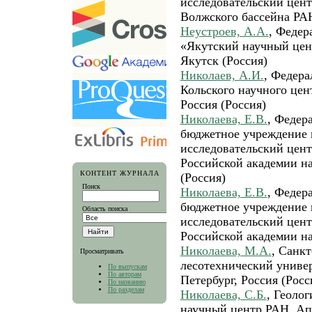
исследовательский цен
Волжского бассейна РАН
Неустроев, А.А.
, Федер
«Якутский научный цен
Якутск (Россия)
Николаев, А.И.
, Федера
Кольского научного цен
Россия (Россия)
Николаева, Е.В.
, Федер
бюджетное учреждение 
исследовательский цен
Российской академии на
КОНТЕНТ ЖУРНАЛА
(Россия)
Поиск
Николаева, Е.В.
, Федер
бюджетное учреждение 
Область поиска
исследовательский цен
Российской академии на
Николаева, М.А.
, Санк
Просматривать
лесотехнический универ
По выпускам
По авторам
Петербург, Россия (Росс
По названию
По разделам
Николаева, С.Б.
, Геоло
научный центр РАН, Ап