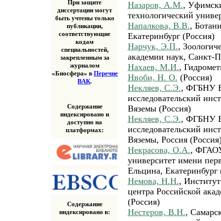
При защите
Назаров, А.М.
, Уфимск
диссертации могут
технологический универ
быть учтены только
Напалкова, В.В.
, Ботан
публикации,
соответствующие
Екатеринбург (Россия)
кодам
Нарчук, Э.П.
, Зоологич
специальностей,
академии наук, Санкт-Пе
закрепленным за
журналом
Нахаев, М.И.
, Гидромет
«Биосфера» в
Перечне
Нвоби, Н. О.
(Россия)
ВАК
.
Некляев, С.Э.
, ФГБНУ В
исследовательский инс
Содержание
Вяземы (Россия)
индексировано и
Некляев, С.Э.
, ФГБНУ В
доступно на
исследовательский инс
платформах:
Вяземы, Россия (Россия
Некрасова, О.А.
, ФГАО
университет имени перв
Ельцина, Екатеринбург 
Немова, Н.Н.
, Институт
центра Российской акад
(Россия)
Содержание
Нестеров, В.Н.
, Самарс
индексировано в: