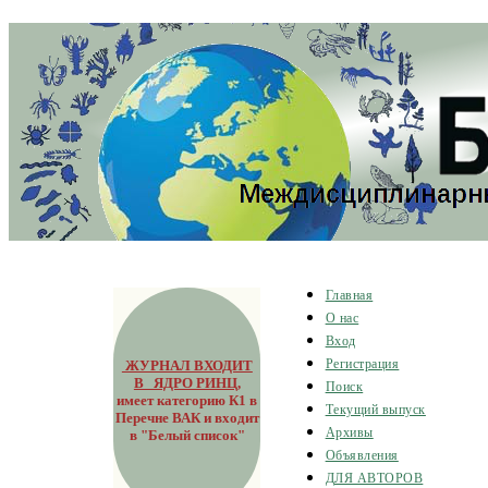
Главная
О нас
Вход
ЖУРНАЛ ВХОДИТ
Регистрация
В ЯДРО РИНЦ
,
Поиск
имеет категорию К1 в
Текущий выпуск
Перечне ВАК и входит
Архивы
в "Белый список"
Объявления
ДЛЯ АВТОРОВ