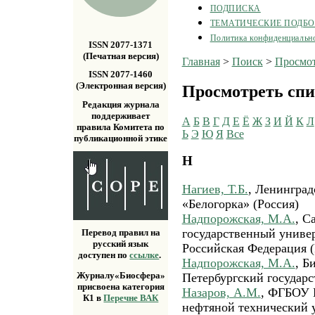
ПОДПИСКА
ТЕМАТИЧЕСКИЕ ПОДБ
Политика конфиденциальн
ISSN 2077-1371
(Печатная версия)
Главная
>
Поиск
>
Просмот
ISSN 2077-1460
(Электронная версия)
Просмотреть спи
Редакция журнала
поддерживает
А
Б
В
Г
Д
Е
Ё
Ж
З
И
Й
К
Л
правила Комитета по
Ь
Э
Ю
Я
Все
публикационной этике
Н
Нагиев, Т.Б.
, Ленинград
«Белогорка» (Россия)
Надпорожская, М.А.
, С
государственный универ
Перевод правил на
русский язык
Российская Федерация (
доступен по
ссылке
.
Надпорожская, М.А.
, Б
Журналу«Биосфера»
Петербургский государс
присвоена категория
Назаров, А.М.
, ФГБОУ 
К1 в
Перечне ВАК
нефтяной технический у