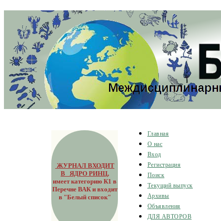
Главная
О нас
Вход
ЖУРНАЛ ВХОДИТ
Регистрация
В ЯДРО РИНЦ
,
Поиск
имеет категорию К1 в
Текущий выпуск
Перечне ВАК и входит
Архивы
в "Белый список"
Объявления
ДЛЯ АВТОРОВ