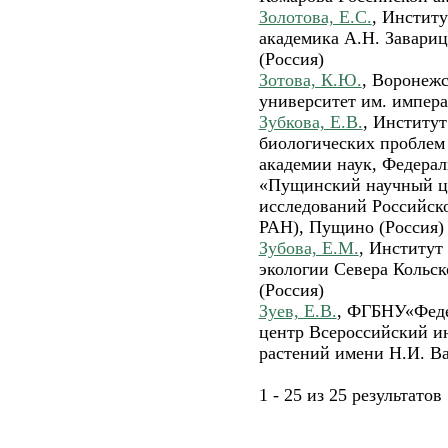
Золотова, Е.С.
, Институ
академика А.Н. Завари
(Россия)
Зотова, К.Ю.
, Воронеж
университет им. императ
Зубкова, Е.В.
, Институ
биологических проблем
академии наук, Федера
«Пущинский научный ц
исследований Российс
РАН), Пущино (Россия)
Зубова, Е.М.
, Институ
экологии Севера Кольс
(Россия)
Зуев, Е.В.
, ФГБНУ«Феде
центр Всероссийский ин
растений имени Н.И. Ва
1 - 25 из 25 результат