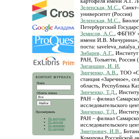
картофеля имени А.Г. Л
Зеленская, М.С.
, Санкт
университет (Россия)
Зеленская, М.С.
, Биоло
Петербургский Государс
Земисов, А.С.
, ФБГНУ 
имени И.В. Мичурина», 
поста: saveleva_natalya_
Зибарев, А.Г.
, Институт
РАН, Тольятти, Россия (
Зиганшин, И. И.
Зинченко, А.В.
, ТОО «С
КОНТЕНТ ЖУРНАЛА
станция «Заречное», се
Поиск
область, Республика Каз
Зинченко, Т.Д.
, Инстит
Область поиска
РАН – филиал Самарско
исследовательского цент
Зинченко, Т.Д.
, Инстит
Просматривать
РАН – филиал Самарско
По выпускам
По авторам
исследовательского цен
По названию
По разделам
Змитрович, И.В.
, Ботан
Комарова Российской ак