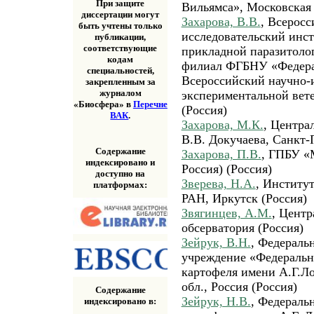
При защите
Вильямса», Московская 
диссертации могут
Захарова, В.В.
, Всеросс
быть учтены только
исследовательский инс
публикации,
соответствующие
прикладной паразитоло
кодам
филиал ФГБНУ «Федера
специальностей,
Всероссийский научно-
закрепленным за
журналом
экспериментальной вет
«Биосфера» в
Перечне
(Россия)
ВАК
.
Захарова, М.К.
, Центра
В.В. Докучаева, Санкт-
Содержание
Захарова, П.В.
, ГПБУ «
индексировано и
Россия) (Россия)
доступно на
Зверева, Н.А.
, Институ
платформах:
РАН, Иркутск (Россия)
Звягинцев, А.М.
, Центр
обсерватория (Россия)
Зейрук, В.Н.
, Федераль
учреждение «Федеральн
картофеля имени А.Г.Ло
обл., Россия (Россия)
Содержание
Зейрук, Н.В.
, Федераль
индексировано в: