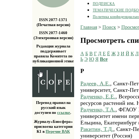
ПОДПИСКА
ТЕМАТИЧЕСКИЕ ПОДБ
Политика конфиденциальн
ISSN 2077-1371
(Печатная версия)
Главная
>
Поиск
>
Просмот
ISSN 2077-1460
(Электронная версия)
Просмотреть спи
Редакция журнала
поддерживает
А
Б
В
Г
Д
Е
Ё
Ж
З
И
Й
К
Л
правила Комитета по
Ь
Э
Ю
Я
Все
публикационной этике
Р
Радеев, А.Е.
, Санкт-Пе
университет, Санкт-Пете
Радченко, Е.Е.
, Всеросс
ресурсов растений им. 
Перевод правил на
русский язык
Радченко, Т.А.
, ФГАОУ 
доступен по
ссылке
.
университет имени перв
Журналу«Биосфера»
Ельцина, Екатеринбург 
присвоена категория
Ракитин, Т.Д.
, Санкт-П
К1 в
Перечне ВАК
университет (Россия)