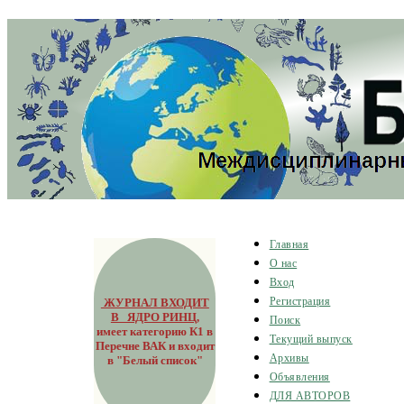
Главная
О нас
Вход
ЖУРНАЛ ВХОДИТ
Регистрация
В ЯДРО РИНЦ
,
Поиск
имеет категорию К1 в
Текущий выпуск
Перечне ВАК и входит
Архивы
в "Белый список"
Объявления
ДЛЯ АВТОРОВ