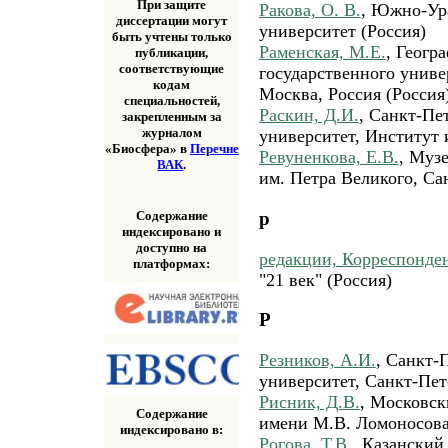
При защите
Ракова, О. В.
, Южно-Ур
диссертации могут
университет (Россия)
быть учтены только
Раменская, М.Е.
, Геогр
публикации,
соответствующие
государственного униве
кодам
Москва, Россия (Россия
специальностей,
Раскин, Д.И.
, Санкт-Пе
закрепленным за
журналом
университет, Институт 
«Биосфера» в
Перечне
Ревуненкова, Е.В.
, Муз
ВАК
.
им. Петра Великого, Сан
Содержание
р
индексировано и
доступно на
редакции, Корреспонде
платформах:
"21 век" (Россия)
Р
Резников, А.И.
, Санкт-
университет, Санкт-Пете
Рисник, Д.В.
, Московск
Содержание
имени М.В. Ломоносова,
индексировано в:
Рогова, Т.В.
, Казански