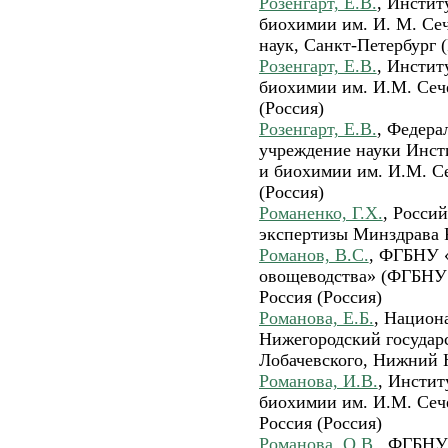
Розенгарт, Е.В.
, Инстит
биохимии им. И. М. Се
наук, Санкт-Петербург (
Розенгарт, Е.В.
, Инстит
биохимии им. И.М. Сеч
(Россия)
Розенгарт, Е.В.
, Федера
учреждение науки Инст
и биохимии им. И.М. С
(Россия)
Романенко, Г.Х.
, Росси
экспертизы Минздрава 
Романов, В.С.
, ФГБНУ 
овощеводства» (ФГБНУ 
Россия (Россия)
Романова, Е.Б.
, Национ
Нижегородский государ
Лобачевского, Нижний Н
Романова, И.В.
, Инсти
биохимии им. И.М. Сеч
Россия (Россия)
Романова, О.В.
, ФГБНУ