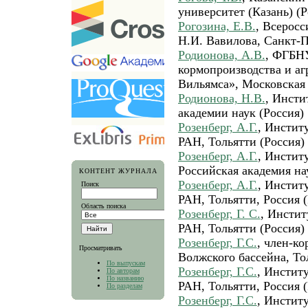
университет (Казань) (Р
Рогозина, Е.В.
, Всерос
Н.И. Вавилова, Санкт-П
Родионова, А.В.
, ФГБН
кормопроизводства и аг
Вильямса», Московская 
Родионова, Н.В.
, Инсти
академии наук (Россия)
Розенберг, А.Г.
, Инстит
РАН, Тольятти (Россия)
Розенберг, А.Г.
, Инстит
Российская академия нау
КОНТЕНТ ЖУРНАЛА
Розенберг, А.Г.
, Инстит
Поиск
РАН, Тольятти, Россия (
Область поиска
Розенберг, Г. С.
, Инстит
РАН, Тольятти (Россия)
Розенберг, Г.С.
, член-к
Просматривать
Волжского бассейна, То
По выпускам
Розенберг, Г.С.
, Инстит
По авторам
По названию
РАН, Тольятти, Россия (
По разделам
Розенберг, Г.С.
, Инстит