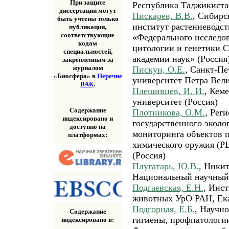
При защите
Республика Таджикиста
диссертации могут
Пискарев, В.В.
, Сибирс
быть учтены только
институт растениеводст
публикации,
соответствующие
«Федерального исследов
кодам
цитологии и генетики С
специальностей,
академии наук» (Россия
закрепленным за
журналом
Пискун, О.Е.
, Санкт-П
«Биосфера» в
Перечне
университет Петра Вели
ВАК
.
Плешивцев, И. И.
, Кем
университет (Россия)
Содержание
Плотникова, О.М.
, Рег
индексировано и
государственного эколо
доступно на
мониторинга объектов 
платформах:
химического оружия (Р
(Россия)
Плугатарь, Ю.В.
, Никит
Национальный научный 
Подгаевская, Е.Н.
, Инст
животных УрО РАН, Екат
Подгорная, Е.Б.
, Научн
Содержание
гигиены, профпатологии
индексировано в: