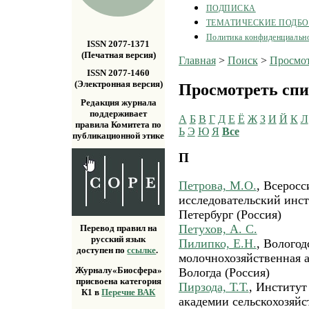
ПОДПИСКА
ТЕМАТИЧЕСКИЕ ПОДБ
Политика конфиденциальн
ISSN 2077-1371
(Печатная версия)
Главная
>
Поиск
>
Просмот
ISSN 2077-1460
(Электронная версия)
Просмотреть спи
Редакция журнала
поддерживает
А
Б
В
Г
Д
Е
Ё
Ж
З
И
Й
К
Л
правила Комитета по
Ь
Э
Ю
Я
Все
публикационной этике
П
Петрова, М.О.
, Всеросс
исследовательский инст
Петербург (Россия)
Петухов, А. С.
Перевод правил на
русский язык
Пилипко, Е.Н.
, Вологод
доступен по
ссылке
.
молочнохозяйственная 
Журналу«Биосфера»
Вологда (Россия)
присвоена категория
Пирзода, Т.Т.
, Институт
К1 в
Перечне ВАК
академии сельскохозяйст