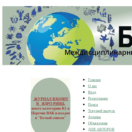
Главная
О нас
Вход
ЖУРНАЛ ВХОДИТ
Регистрация
В ЯДРО РИНЦ
,
Поиск
имеет категорию К1 в
Текущий выпуск
Перечне ВАК и входит
Архивы
в "Белый список"
Объявления
ДЛЯ АВТОРОВ