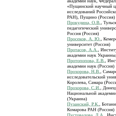
академии наук, Федера
«Пущинский научный ц
исследований Российс
РАН), Пущино (Россия)
Прокудина, О.В.
, Тульс
педагогический универси
Россия (Россия)
Просеков, А. Ю.
, Кеме
университет (Россия)
Протасов, А.А.
, Инстит
академии наук Украины,
Протопопова, Е.В.
, Инс
академии наук (Россия)
Прохорова, Н.В.
, Сама
исследовательский унив
Королева, Самара (Росс
Прохорова, С.И.
, Донец
Национальной академии
(Украина)
Пузанский, Р.К.
, Ботан
Комарова РАН (Россия)
Пустовалова, Л.А.
, Инс