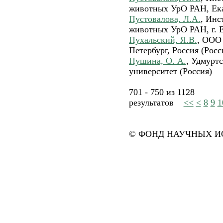
животных УрО РАН, Екат
Пустовалова, Л.А.
, Инс
животных УрО РАН, г. Е
Пухальский, Я.В.
, ООО
Петербург, Россия (Росс
Пушина, О. А.
, Удмурт
университет (Россия)
701 - 750 из 1128
результатов
<<
<
8
9
1
© ФОНД НАУЧНЫХ ИС