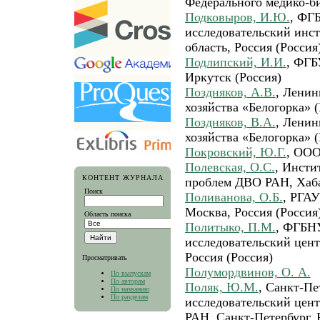
Федерального медико-би
Подковыров, И.Ю.
, ФГ
исследовательский инс
область, Россия (Россия
Подлипский, И.И.
, ФГБ
Иркутск (Россия)
Поздняков, А.В.
, Ленин
хозяйства «Белогорка» (
Поздняков, В.А.
, Ленин
хозяйства «Белогорка» (
Покровский, Ю.Г.
, ООО
Полевская, О.С.
, Инсти
КОНТЕНТ ЖУРНАЛА
проблем ДВО РАН, Хаба
Поиск
Поливанова, О.Б.
, РГА
Москва, Россия (Россия
Область поиска
Политыко, П.М.
, ФГБН
исследовательский цент
Россия (Россия)
Просматривать
Полумордвинов, О. А.
По выпускам
По авторам
Поляк, Ю.М.
, Санкт-Пе
По названию
По разделам
исследовательский цент
РАН, Санкт-Петербург, 