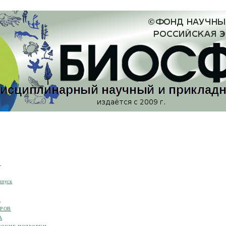
я
ыпуск
я
ОРОВ
А