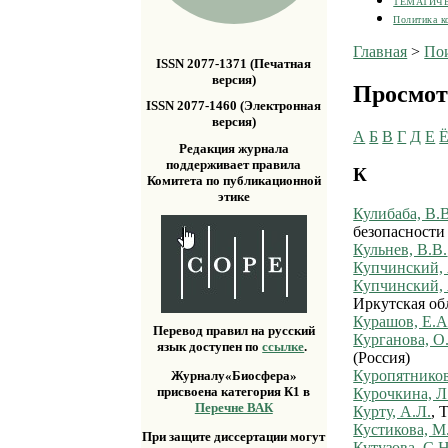
ТЕМАТИЧ
Политика к
Главная
>
По
ISSN 2077-1371 (Печатная
версия)
Просмот
ISSN 2077-1460 (Электронная
версия)
А
Б
В
Г
Д
Е
Редакция журнала
поддерживает правила
К
Комитета по публикационной
этике
Кулибаба, В.В
безопасности
Кульнев, В.В.
Купчинский, 
Купчинский, 
Иркутская обл
Курашов, Е.А
Перевод правил на русский
Курганова, О
язык доступен по
ссылке
.
(Россия)
Куропятников
Журналу«Биосфера»
присвоена категория К1 в
Курочкина, Л
Перечне ВАК
Курту, А.Л.
, 
Кустикова, М
При защите диссертации могут
Кутузова, С.Н