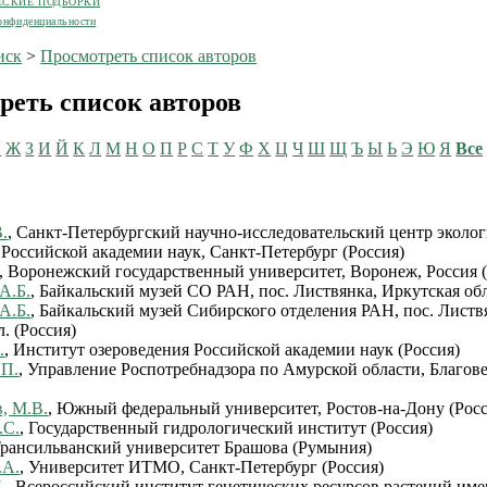
ЕСКИЕ ПОДБОРКИ
онфиденциальности
иск
>
Просмотреть список авторов
реть список авторов
Ё
Ж
З
И
Й
К
Л
М
Н
О
П
Р
С
Т
У
Ф
Х
Ц
Ч
Ш
Щ
Ъ
Ы
Ь
Э
Ю
Я
Все
.
, Санкт-Петербургский научно-исследовательский центр эколо
 Российской академии наук, Санкт-Петербург (Россия)
, Воронежский государственный университет, Воронеж, Россия (
А.Б.
, Байкальский музей СО РАН, пос. Листвянка, Иркутская обл
А.Б.
, Байкальский музей Сибирского отделения РАН, пос. Листв
. (Россия)
.
, Институт озероведения Российской академии наук (Россия)
.П.
, Управление Роспотребнадзора по Амурской области, Благов
, М.В.
, Южный федеральный университет, Ростов-на-Дону (Росс
.С.
, Государственный гидрологический институт (Россия)
Трансильванский университет Брашова (Румыния)
.А.
, Университет ИТМО, Санкт-Петербург (Россия)
.
, Всероссийский институт генетических ресурсов растений име