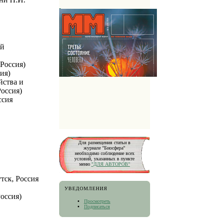
ий
(Россия)
ия)
йства и
оссия)
ссия
Для размещения статьи в
журнале "Биосфера"
необходимо соблюдение всех
условий, указанных в пункте
меню
"ДЛЯ АВТОРОВ"
тск, Россия
УВЕДОМЛЕНИЯ
Россия)
Просмотреть
Подписаться