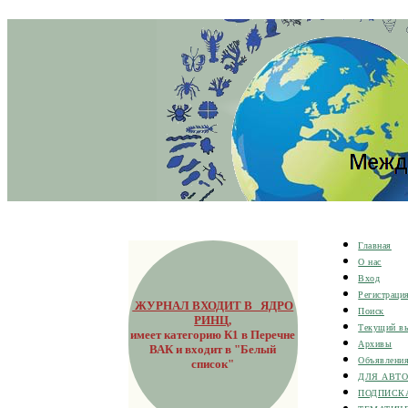
Главная
О нас
Вход
Регистраци
ЖУРНАЛ ВХОДИТ В ЯДРО
Поиск
РИНЦ
,
Текущий в
имеет категорию К1 в Перечне
Архивы
ВАК и входит в "Белый
Объявлени
список"
ДЛЯ АВТ
ПОДПИСК