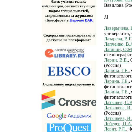
быть учтены только
Вавилова (Ро
публикации, соответствующие
кодам специальностей,
закрепленным за журналом
Л
«Биосфера» в
Перечне ВАК
.
Лаверычева, 
университет, 
Содержание индексировано и
Лазарева, В.Г
доступно на платформах:
Лапченко, В.
Лапшин, О.М
океанографии
Ларин, В.Е.
,
(Россия)
Ларина, Г.Е.
,
фитопатологи
Ларина, Г.Е.
,
Содержание индексировано в:
фитопатологи
Ларина, Г.Е.
,
фитопатологи
Латышев, С.В
Латышева, И.
(Россия)
Латышева, И.
Лебедев, П.А
Левит, Р.Л.
, 