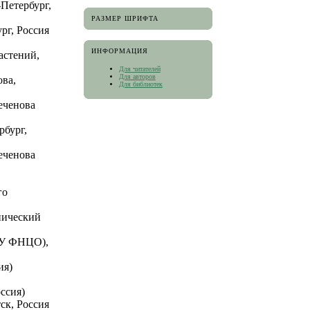
Петербург,
РАЗМЕР ШРИФТА
рг, Россия
ИНФОРМАЦИЯ
астений,
Для читателей
Для авторов
ова,
Для библиотек
еченова
рбург,
еченова
го
нический
НУ ФНЦО),
ия)
ссия)
ск, Россия