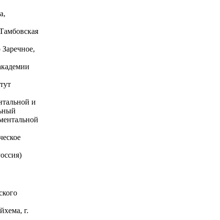
а,
Тамбовская
 Заречное,
 академии
тут
нтальной и
льный
иментальной
ческое
оссия)
ского
хема, г.