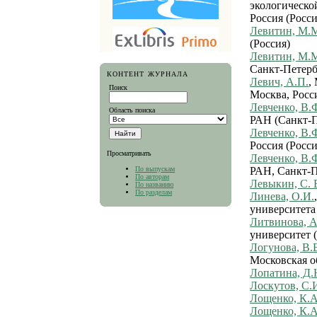
экологическо
Россия (Росси
Левитин, М.
(Россия)
Левитин, М.
Санкт-Петербу
КОНТЕНТ ЖУРНАЛА
Левич, А.П.
,
Поиск
Москва, Росс
Левченко, В.
Область поиска
РАН (Санкт-П
Левченко, В.
Россия (Росси
Просматривать
Левченко, В.
РАН, Санкт-П
По выпускам
По авторам
Левыкин, С. 
По названию
По разделам
Линева, О.И.
университета
Литвинова, А
университет 
Логунова, В.
Московская об
Лопатина, Д.
Лоскутов, С.
Лощенко, К.А
Лощенко, К.А