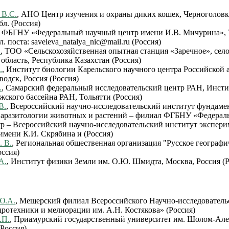
 В.С.
, АНО Центр изучения и охраны диких кошек, Черноголовк
л. (Россия)
, ФБГНУ «Федеральный научный центр имени И.В. Мичурина», 
л. поста: saveleva_natalya_nic@mail.ru (Россия)
.
, ТОО «Сельскохозяйственная опытная станция «Заречное», село
область, Республика Казахстан (Россия)
.
, Институт биологии Карельского научного центра Российской
водск, Россия (Россия)
.
, Самарский федеральный исследовательский центр РАН, Инсти
жского бассейна РАН, Тольятти (Россия)
В.
, Всероссийский научно-исследовательский институт фундаме
паразитологии животных и растений – филиал ФГБНУ «Федера
р – Всероссийский научно-исследовательский институт экспер
имени К.И. Скрябина и (Россия)
. В.
, Региональная общественная организация "Русское географи
оссия)
А.
, Институт физики Земли им. О.Ю. Шмидта, Москва, Россия (Р
Ю.А.
, Мещерский филиал Всероссийского Научно-исследователь
дротехники и мелиорации им. А.Н. Костякова» (Россия)
.П.
, Приамурский государственный университет им. Шолом-Алей
Россия)