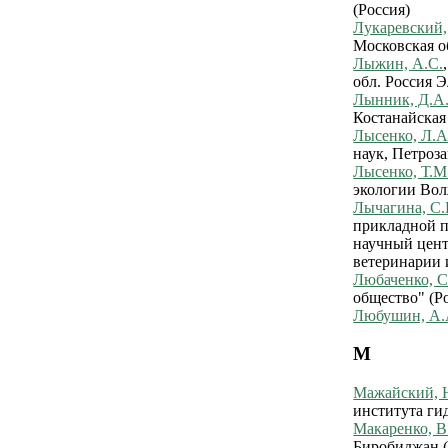
(Россия)
Лукаревский,
Московская об
Лыжин, А.С.
обл. Россия Э
Лынник, Д.А
Костанайская 
Лысенко, Л.А
наук, Петроза
Лысенко, Т.М
экологии Вол
Лычагина, С.
прикладной 
научный цент
ветеринарии 
Любаченко, С
общество" (Р
Любушин, А.
М
Мажайский, 
института ги
Макаренко, В
Биробиджан (