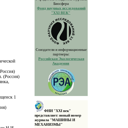
Биосфера
Фонд научных исследований
"XXI ВЕК"
Соиздатели и информационные
партнеры:
Российская Экологическая
гической
Академия
Россия)
. (Россия)
янка,
ещенск 1
ия)
ФНИ "XXI век"
представляет: новый номер
журнала "МАШИНЫ И
МЕХАНИЗМЫ"
ни Н.И.