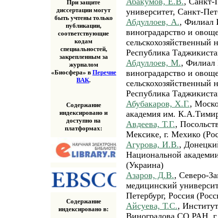
Абакумов, Е.В.
, Санкт-
При защите
диссертации могут
университет, Санкт-Пет
быть учтены только
Абдуллоев, А.
, Филиал 
публикации,
виноградарство и овощ
соответствующие
сельскохозяйственный н
кодам
специальностей,
Республика Таджикиста
закрепленным за
Абдуллоев, М.
, Филиал 
журналом
виноградарство и овощ
«Биосфера» в
Перечне
ВАК
.
сельскохозяйственный н
Республика Таджикиста
Абубакаров, Х.Г.
, Моск
Содержание
индексировано и
академия им. К.А.Тимир
доступно на
Авдеева, Т.Г.
, Посольст
платформах:
Мексике, г. Мехико (Ро
Агурова, И.В.
, Донецки
Национальной академии
(Украина)
Азаров, Д.В.
, Северо-З
медицинский университ
Петербург, Россия (Росс
Содержание
Айсуева, Т.С.
, Институ
индексировано в:
Виноградова СО РАН, г.