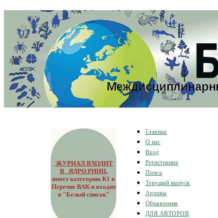
Главная
О нас
Вход
ЖУРНАЛ ВХОДИТ
Регистрация
В ЯДРО РИНЦ
,
Поиск
имеет категорию К1 в
Текущий выпуск
Перечне ВАК и входит
Архивы
в "Белый список"
Объявления
ДЛЯ АВТОРОВ