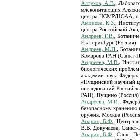
Алтухов, А.В.
, Лаборат
млекопитающих Аляскин
центра НСМР/НОАА, г.
Аминева, К.З.
, Институ
центра Российской Акад
Андреев, Г.В.
, Ботаниче
Екатеринбург (Россия)
Андреев, М.П.
, Ботани
Комарова РАН (Санкт-Пе
Андреева, М.В.
, Инсти
биологических проблем
академии наук, Федера
«Пущинский научный ц
исследований Российс
РАН), Пущино (Россия)
Андреева, М.И.
, Федер
безопасному хранению 
оружия, Москва (Россия
Апарин, Б.Ф.
, Централ
В.В. Докучаева, Санкт-
Апарин, Б.Ф.
, Санкт-П