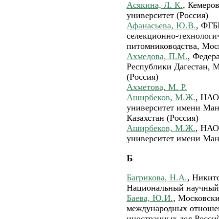
Асякина, Л. К.
, Кемеро
университет (Россия)
Афанасьева, Ю.В.
, ФГБ
селекционно-технологич
питомниководства, Моск
Ахмедова, П.М.
, Федер
Республики Дагестан, М
(Россия)
Ахметова, М. Р.
Аширбеков, М.Ж.
, НАО
университет имени Ман
Казахстан (Россия)
Аширбеков, М.Ж.
, НАО
университет имени Ман
Б
Багрикова, Н.А.
, Никит
Национальный научный 
Баева, Ю.И.
, Московск
международных отношен
иностранных дел Росс