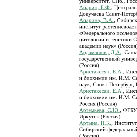
университет, СПб., Росс
Апарин, Б.Ф.
, Централь
Докучаева Санкт-Петерб
Апарина, В.А.
, Сибирс
институт растениеводст
«Федерального исследов
цитологии и генетики С
академии наук» (Россия
Ардамацкая, Д.А.
, Санк
государственный универ
(Россия)
Аристакесян, Е.А.
, Инс
и биохимии им. И.М. С
наук, Санкт-Петербург, 
Аристакесян, Е.А.
, Инс
и биохимии им. И.М. Се
Россия (Россия)
Артемьева, С.Ю.
, ФГБУ
Иркутск (Россия)
Артына, Н.К.
, Институт
Сибирский федеральный
(Россия)