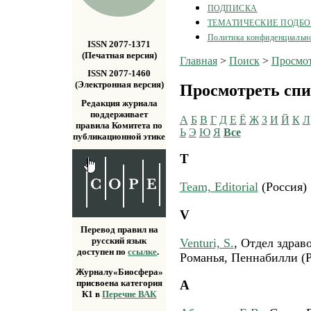
ПОДПИСКА
ТЕМАТИЧЕСКИЕ ПОДБ
Политика конфиденциальн
ISSN 2077-1371
(Печатная версия)
Главная
>
Поиск
>
Просмот
ISSN 2077-1460
(Электронная версия)
Просмотреть спи
Редакция журнала
поддерживает
А
Б
В
Г
Д
Е
Ё
Ж
З
И
Й
К
Л
правила Комитета по
Ь
Э
Ю
Я
Все
публикационной этике
T
Team, Editorial
(Россия)
V
Перевод правил на
русский язык
Venturi, S.
, Отдел здрав
доступен по
ссылке
.
Романья, Пеннабилли (
Журналу«Биосфера»
А
присвоена категория
К1 в
Перечне ВАК