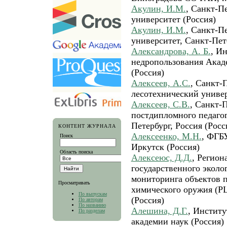
Акулин, И.М.
, Санкт-П
университет (Россия)
Акулин, И.М.
, Санкт-П
университет, Санкт-Пет
Александрова, А. Б.
, И
недропользования Акад
(Россия)
Алексеев, А.С.
, Санкт-
лесотехнический универ
Алексеев, С.В.
, Санкт-
постдипломного педагог
Петербург, Россия (Росс
КОНТЕНТ ЖУРНАЛА
Алексеенко, М.Н.
, ФГБ
Поиск
Иркутск (Россия)
Область поиска
Алексеюс, Д.Д.
, Регио
государственного эколо
мониторинга объектов 
Просматривать
химического оружия (Р
По выпускам
(Россия)
По авторам
По названию
Алешина, Д.Г.
, Институ
По разделам
академии наук (Россия)