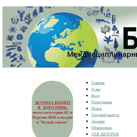
Главная
О нас
Вход
ЖУРНАЛ ВХОДИТ
Регистрация
В ЯДРО РИНЦ
,
Поиск
имеет категорию К1 в
Текущий выпуск
Перечне ВАК и входит
Архивы
в "Белый список"
Объявления
ДЛЯ АВТОРОВ