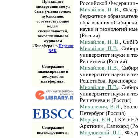
При защите
Российской Федерации»
диссертации могут
Михайлов, П. В.
, Федер
быть учтены только
бюджетное образовател
публикации,
соответствующие
образования «Сибирски
кодам
науки и технологий им
специальностей,
(Россия)
закрепленным за
журналом
Михайлов, П. В.
, СибГ
«Биосфера» в
Перечне
Михайлов, П.В.
, Сибир
ВАК
.
университет науки и т
Решетнева (Россия)
Содержание
Михайлов, П.В.
, Сибир
индексировано и
университет науки и те
доступно на
Решетнёва, Красноярск 
платформах:
Михайлов, П.В.
, Сибир
университет науки и т
Решетнева и (Россия)
Михалевич, В.И.
, Зоол
Петербург (Россия)
Моргун, Е.Н.
, ГКУ ЯНА
Арктики», Салехард (Ро
Содержание
Мордовской, П.Г.
, Феде
индексировано в: