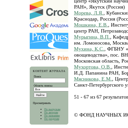
центр «Якутский научн
РАН», Якутск (Россия)
Морева, Л.Я.
, Кубански
Краснодар, Россия (Росс
Мошкина, Е.В.
, Инстит
центр РАН, Петрозаводс
Мурыгина, В.П.
, Кафед
им. Ломоносова, Москва
Мухина, К.С.
, ФГБНУ «
овощеводства», пос. 
Московская область, Ро
Мухортова, О.В.
, Инсти
КОНТЕНТ ЖУРНАЛА
И.Д. Папанина РАН, Бор
Поиск
Мясникова, Е.М.
, Цент
Санкт-Петербургского у
Область поиска
51 - 67 из 67 результа
Просматривать
По выпускам
По авторам
© ФОНД НАУЧНЫХ ИС
По названию
По разделам