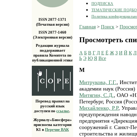
ПОДПИСКА
ТЕМАТИЧЕСКИЕ ПОДБ
Политика конфиденциальн
ISSN 2077-1371
(Печатная версия)
Главная
>
Поиск
>
Просмот
ISSN 2077-1460
(Электронная версия)
Просмотреть спи
Редакция журнала
поддерживает
А
Б
В
Г
Д
Е
Ё
Ж
З
И
Й
К
Л
правила Комитета по
Ь
Э
Ю
Я
Все
публикационной этике
М
Митрукова, Г.Г.
, Инсти
академии наук (Россия)
Митягин, С.Д.
, ОАО «Н
Петербург, Россия (Росс
Перевод правил на
русский язык
Михайленко, Р.Р
, Управ
доступен по
ссылке
.
предупреждения наводн
Журналу«Биосфера»
предприятия «Дирекция
присвоена категория
сооружений г. Санкт-П
К1 в
Перечне ВАК
строительства и жилищ