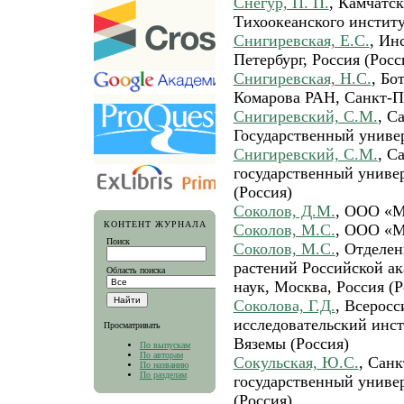
Снегур, П. П.
, Камчатс
Тихоокеанского инстит
Снигиревская, Е.С.
, Ин
Петербург, Россия (Росс
Снигиревская, Н.С.
, Бо
Комарова РАН, Санкт-Пе
Снигиревский, С.М.
, С
Государственный униве
Снигиревский, С.М.
, С
государственный универ
(Россия)
Соколов, Д.М.
, ООО «М
КОНТЕНТ ЖУРНАЛА
Соколов, М.С.
, ООО «М
Поиск
Соколов, М.С.
, Отделе
растений Российской а
Область поиска
наук, Москва, Россия (Р
Соколова, Г.Д.
, Всеросс
исследовательский инс
Просматривать
Вяземы (Россия)
По выпускам
По авторам
Сокульская, Ю.С.
, Сан
По названию
По разделам
государственный универ
(Россия)