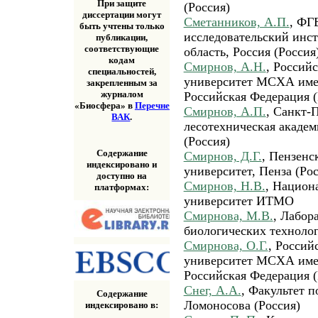
При защите
(Россия)
диссертации могут
Сметанников, А.П.
, ФГ
быть учтены только
исследовательский инс
публикации,
соответствующие
область, Россия (Россия
кодам
Смирнов, А.Н.
, Россий
специальностей,
университет МСХА имен
закрепленным за
журналом
Российская Федерация (
«Биосфера» в
Перечне
Смирнов, А.П.
, Санкт-
ВАК
.
лесотехническая академ
(Россия)
Содержание
Смирнов, Д.Г.
, Пензенс
индексировано и
университет, Пенза (Рос
доступно на
Смирнов, Н.В.
, Национ
платформах:
университет ИТМО
Смирнова, М.В.
, Лабор
биологических технолог
Смирнова, О.Г.
, Россий
университет МСХА имен
Российская Федерация (
Снег, А.А.
, Факультет 
Содержание
Ломоносова (Россия)
индексировано в: