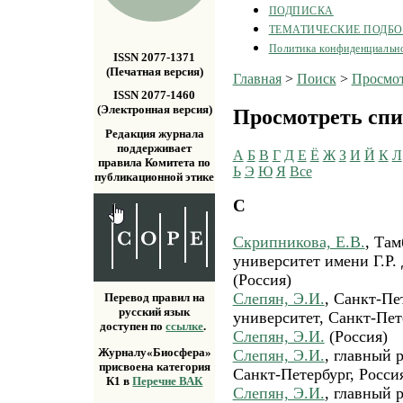
ПОДПИСКА
ТЕМАТИЧЕСКИЕ ПОДБ
Политика конфиденциальн
ISSN 2077-1371
(Печатная версия)
Главная
>
Поиск
>
Просмот
ISSN 2077-1460
(Электронная версия)
Просмотреть спи
Редакция журнала
поддерживает
А
Б
В
Г
Д
Е
Ё
Ж
З
И
Й
К
Л
правила Комитета по
Ь
Э
Ю
Я
Все
публикационной этике
С
Скрипникова, Е.В.
, Та
университет имени Г.Р.
(Россия)
Слепян, Э.И.
, Санкт-Пе
Перевод правил на
русский язык
университет, Санкт-Пете
доступен по
ссылке
.
Слепян, Э.И.
(Россия)
Журналу«Биосфера»
Слепян, Э.И.
, главный 
присвоена категория
Санкт-Петербург, Россия
К1 в
Перечне ВАК
Слепян, Э.И.
, главный 