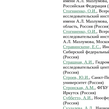
имени А.Л. Мазлумова, 
Российская Федерация (
Стогниенко, О.И.
, Всер
исследовательский инст
имени А.Л. Мазлумова,
область, Россия (Россия
Стогниенко, О.И.
, Всер
исследовательский инс
А.Л. Мазлумова, Москов
Стравинскене, Е.С.
, Ин
Сибирский федеральный
(Россия)
Страшная, А.И.
, Гидро
исследовательский цен
(Россия)
Строев, Ю.И.
, Санкт-П
университет (Россия)
Стронская, А.М.
, ФГБУ
Иркутск (Россия)
Суббетто, А.И.
, Ноосфе
(Россия)
Суздалева, А.Л.
, Нацио