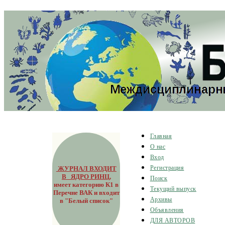
Главная
О нас
Вход
ЖУРНАЛ ВХОДИТ
Регистрация
В ЯДРО РИНЦ
,
Поиск
имеет категорию К1 в
Текущий выпуск
Перечне ВАК и входит
Архивы
в "Белый список"
Объявления
ДЛЯ АВТОРОВ