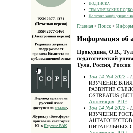
ПОДПИСКА
ТЕМАТИЧЕСКИЕ ПОДБ
Политика конфиденциальн
ISSN 2077-1371
(Печатная версия)
Главная
>
Поиск
>
Информа
ISSN 2077-1460
(Электронная версия)
Информация об а
Редакция журнала
поддерживает
Прокудина, О.В., Ту
правила Комитета по
педагогический униве
публикационной этике
Тула, Россия, Россия
Том 14 №4 2022
- 
ИЗУЧЕНИЕ ВЛИЯ
РАЗВИТИЕ СЪЕД
OSTREATUS (ВЕ
Перевод правил на
Аннотация
PDF
русский язык
Том 14 №4 2022
- 
доступен по
ссылке
.
ИЗУЧЕНИЕ РОСТА
Журналу«Биосфера»
АНТАГОНИСТОВ
присвоена категория
К1 в
Перечне ВАК
ПИТАТЕЛЬНЫХ С
Аннотация
PDF