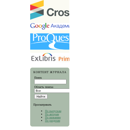
КОНТЕНТ ЖУРНАЛА
Поиск
Область поиска
Просматривать
По выпускам
По авторам
По названию
По разделам