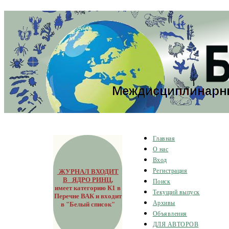
Главная
О нас
Вход
ЖУРНАЛ ВХОДИТ
Регистрация
В ЯДРО РИНЦ
,
Поиск
имеет категорию К1 в
Текущий выпуск
Перечне ВАК и входит
Архивы
в "Белый список"
Объявления
ДЛЯ АВТОРОВ