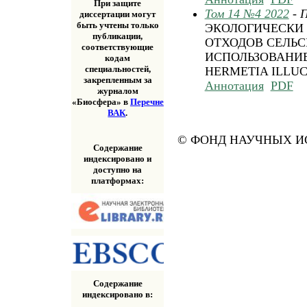
При защите
Том 14 №4 2022
- 
диссертации могут
быть учтены только
ЭКОЛОГИЧЕСКИ
публикации,
ОТХОДОВ СЕЛЬС
соответствующие
ИСПОЛЬЗОВАНИ
кодам
специальностей,
HERMETIA ILLU
закрепленным за
Аннотация
PDF
журналом
«Биосфера» в
Перечне
ВАК
.
© ФОНД НАУЧНЫХ ИС
Содержание
индексировано и
доступно на
платформах:
Содержание
индексировано в: