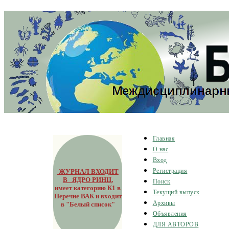
Главная
О нас
Вход
ЖУРНАЛ ВХОДИТ
Регистрация
В ЯДРО РИНЦ
,
Поиск
имеет категорию К1 в
Текущий выпуск
Перечне ВАК и входит
Архивы
в "Белый список"
Объявления
ДЛЯ АВТОРОВ