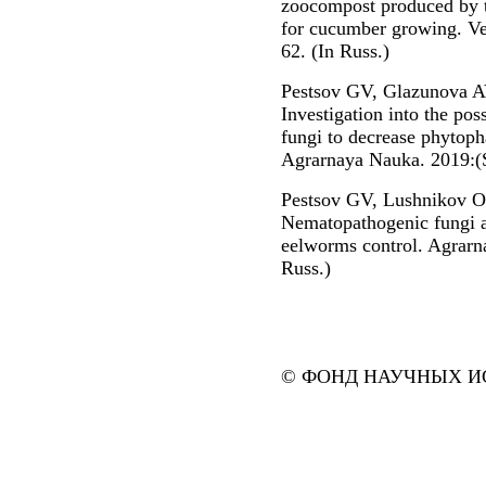
zoocompost produced by th
for cucumber growing. Ve
62. (In Russ.)
Pestsov GV, Glazunova A
Investigation into the pos
fungi to decrease phytoph
Agrarnaya Nauka. 2019:(S
Pestsov GV, Lushnikov O
Nematopathogenic fungi as
eelworms control. Agrarn
Russ.)
© ФОНД НАУЧНЫХ ИС