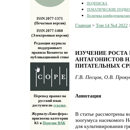
ПОДПИСКА
ТЕМАТИЧЕСКИЕ ПОДБ
Политика конфиденциальн
ISSN 2077-1371
(Печатная версия)
Главная
>
Том 14 №4 2022
ISSN 2077-1460
(Электронная версия)
Редакция журнала
поддерживает
ИЗУЧЕНИЕ РОСТА 
правила Комитета по
публикационной этике
АНТАГОНИСТОВ Н
ПИТАТЕЛЬНЫХ СР
Г.В. Песцов, О.В. Проку
Аннотация
Перевод правил на
русский язык
доступен по
ссылке
.
В статье рассмотрены 
Журналу«Биосфера»
присвоена категория
зоогумуса насекомого He
К1 в
Перечне ВАК
для культивирования гр