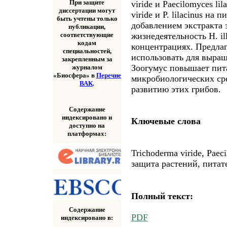
При защите
viride и Paecilomyces li
диссертации могут
viride и P. lilacinus на
быть учтены только
добавлением экстракта 
публикации,
жизнедеятельность H. ill
соответствующие
кодам
концентрациях. Предла
специальностей,
использовать для выращ
закрепленным за
Зоогумус повышает пит
журналом
«Биосфера» в
Перечне
микробиологических сре
ВАК
.
развитию этих грибов.
Содержание
индексировано и
Ключевые слова
доступно на
платформах:
Trichoderma viride, Paeci
защита растений, питат
Полный текст:
Содержание
PDF
индексировано в: