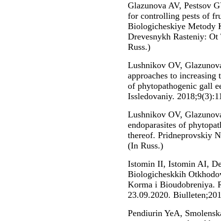
Glazunova AV, Pestsov G
for controlling pests of fr
Biologicheskiye Metody K
Drevesnykh Rasteniy: Ot T
Russ.)
Lushnikov OV, Glazunova
approaches to increasing 
of phytopathogenic gall 
Issledovaniy. 2018;9(3):11
Lushnikov OV, Glazunova
endoparasites of phytopat
thereof. Pridneprovskiy 
(In Russ.)
Istomin II, Istomin AI, 
Biologicheskkih Otkhodo
Korma i Bioudobreniya. 
23.09.2020. Biulleten;201
Pendiurin YeA, Smolensk