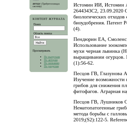
автору
Истомин ИИ, Истомин 
(Требуется вход в
систему)
2644343C2, 23.09.2020 
биологических отходов 
КОНТЕНТ ЖУРНАЛА
биоудобрения. Патент Р
Поиск
(4).
Область поиска
Пендюрин ЕА, Смоленс
Использование зоокомп
мухи черная львинка (He
Просматривать
выращивании огурцов. В
По выпускам
По авторам
(1):56-62.
По названию
По разделам
Песцов ГВ, Глазунова
Изучение возможности 
грибов для снижения п
фитофагов. Аграрная нау
Песцов ГВ, Лушников О
Нематопатогенные гриб
метода борьбы с галлов
2019;(S2):122-5. Referen