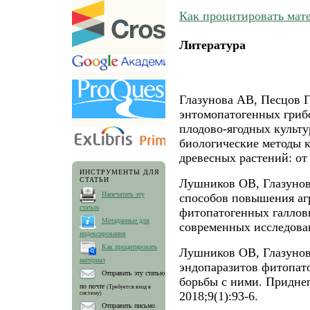
Как процитировать мат
Литература
Глазунова АВ, Песцов 
энтомопатогенных грибо
плодово-ягодных культу
биологические методы к
древесных растений: от 
ИНСТРУМЕНТЫ ДЛЯ
СТАТЬИ
Лушников ОВ, Глазунов
Напечатать эту
способов повышения аг
статью
фитопатогенных галлов
Метаданные для
современных исследован
индексирования
Как процитировать
Лушников ОВ, Глазунов
материал
эндопаразитов фитопат
Отправить эту статью
борьбы с ними. Придне
по почте
(Требуется вход в
2018;9(1):93-6.
систему)
Отправить письмо