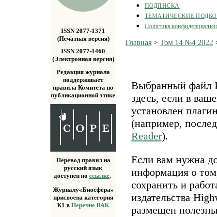
ПОДПИСКА
ТЕМАТИЧЕСКИЕ ПОДБ
Политика конфиденциальн
ISSN 2077-1371
(Печатная версия)
Главная
>
Том 14 №4 2022
ISSN 2077-1460
(Электронная версия)
Редакция журнала
поддерживает
Выбранный файл P
правила Комитета по
публикационной этике
здесь, если в ваш
установлен плаги
(например, после
Reader
).
Если вам нужна д
Перевод правил на
русский язык
информация о том,
доступен по
ссылке
.
сохранить и работ
Журналу«Биосфера»
издательства Highw
присвоена категория
К1 в
Перечне ВАК
размещен полезн