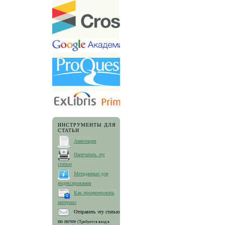
ИНСТРУМЕНТЫ ДЛЯ
СТАТЬИ
Аннотация
Напечатать эту
статью
Метаданные для
индексирования
Как процитировать
материал
Отправить эту статью
по почте
(Требуется вход в