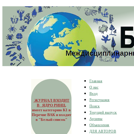
Главная
О нас
Вход
ЖУРНАЛ ВХОДИТ
Регистрация
В ЯДРО РИНЦ
,
Поиск
имеет категорию К1 в
Текущий выпуск
Перечне ВАК и входит
Архивы
в "Белый список"
Объявления
ДЛЯ АВТОРОВ