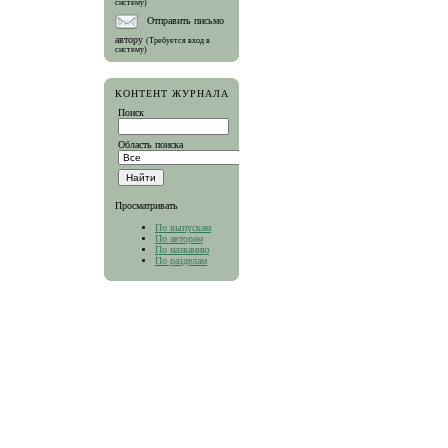
систему)
Отправить письмо
автору
(Требуется вход в
систему)
КОНТЕНТ ЖУРНАЛА
Поиск
Область поиска
Просматривать
По выпускам
По авторам
По названию
По разделам