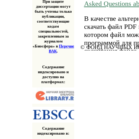
При защите
Asked Questions a
диссертации могут
быть учтены только
публикации,
В качестве альтер
соответствующие
скачать файл PDF 
кодам
специальностей,
котором файл мож
закрепленным за
программой для п
журналом
«Биосфера» в
Перечне
© ФОНД НАУЧНЫХ ИС
скачивания файла
ВАК
.
«Скачать» выше.
Содержание
индексировано и
доступно на
платформах:
Содержание
индексировано в: