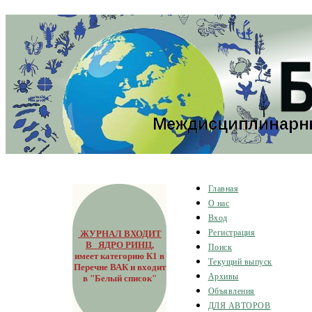
Главная
О нас
Вход
ЖУРНАЛ ВХОДИТ
Регистрация
В ЯДРО РИНЦ
,
Поиск
имеет категорию К1 в
Текущий выпуск
Перечне ВАК и входит
Архивы
в "Белый список"
Объявления
ДЛЯ АВТОРОВ