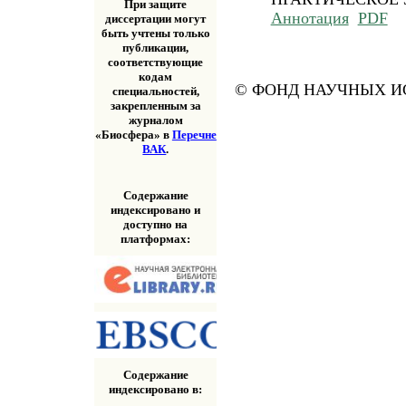
При защите
Аннотация
PDF
диссертации могут
быть учтены только
публикации,
соответствующие
кодам
© ФОНД НАУЧНЫХ ИС
специальностей,
закрепленным за
журналом
«Биосфера» в
Перечне
ВАК
.
Содержание
индексировано и
доступно на
платформах:
Содержание
индексировано в: