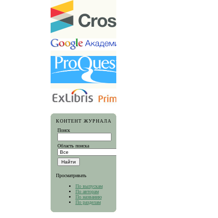
КОНТЕНТ ЖУРНАЛА
Поиск
Область поиска
Просматривать
По выпускам
По авторам
По названию
По разделам