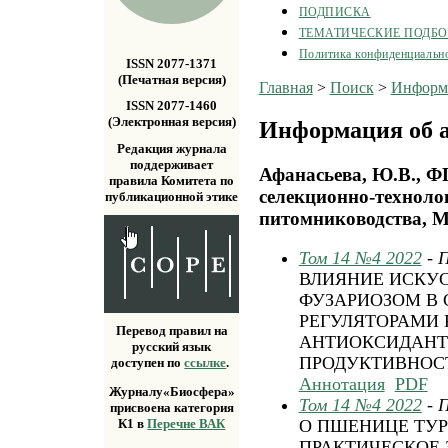
ПОДПИСКА
ТЕМАТИЧЕСКИЕ ПОДБ
Политика конфиденциальн
ISSN 2077-1371
(Печатная версия)
Главная
>
Поиск
>
Информа
ISSN 2077-1460
(Электронная версия)
Информация об а
Редакция журнала
поддерживает
Афанасьева, Ю.В., 
правила Комитета по
селекционно-технолог
публикационной этике
питомниководства, Мо
Том 14 №4 2022
- 
ВЛИЯНИЕ ИСКУ
ФУЗАРИОЗОМ В 
РЕГУЛЯТОРАМИ 
Перевод правил на
АНТИОКСИДАНТ
русский язык
ПРОДУКТИВНОС
доступен по
ссылке
.
Аннотация
PDF
Журналу«Биосфера»
Том 14 №4 2022
- 
присвоена категория
К1 в
Перечне ВАК
О ПШЕНИЦЕ ТУР
ПРАКТИЧЕСКОЕ 