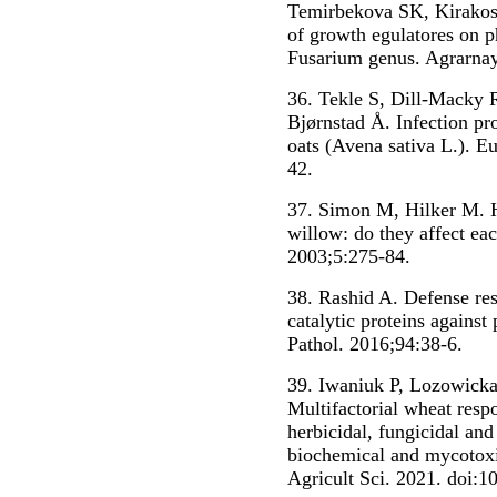
Temirbekova SK, Kirakosi
of growth egulatores on p
Fusarium genus. Agrarnay
36. Tekle S, Dill-Macky
Bjørnstad Å. Infection p
oats (Avena sativa L.). Eu
42.
37. Simon M, Hilker M. 
willow: do they affect ea
2003;5:275-84.
38. Rashid A. Defense res
catalytic proteins against
Pathol. 2016;94:38-6.
39. Iwaniuk P, Lozowicka
Multifactorial wheat res
herbicidal, fungicidal and
biochemical and mycotoxi
Agricult Sci. 2021. doi:1