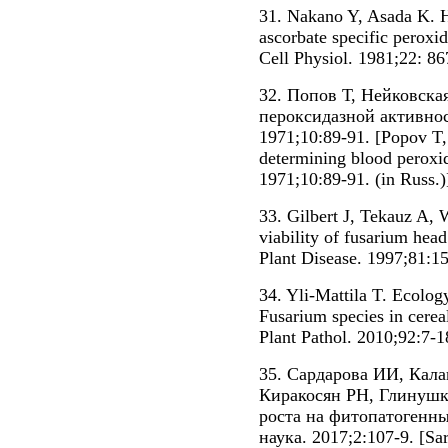
31. Nakano Y, Asada K. H
ascorbate specific peroxid
Cell Physiol. 1981;22: 86
32. Попов Т, Нейковска
пероксидазной активнос
1971;10:89-91. [Popov T
determining blood peroxida
1971;10:89-91. (in Russ.)
33. Gilbert J, Tekauz A, 
viability of fusarium head
Plant Disease. 1997;81:1
34. Yli-Mattila T. Ecolog
Fusarium species in cerea
Plant Pathol. 2010;92:7-1
35. Сардарова ИИ, Кал
Киракосян РН, Глинушк
роста на фитопатогенны
наука. 2017;2:107-9. [Sa