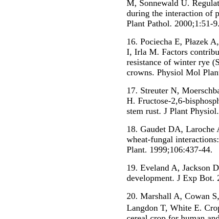
M, Sonnewald U. Regulati
during the interaction of 
Plant Pathol. 2000;1:51-9
16. Pociecha E, Płazek A
I, Irla M. Factors contri
resistance of winter rye (S
crowns. Physiol Mol Plan
17. Streuter N, Moerschba
H. Fructose-2,6-bisphosph
stem rust. J Plant Physio
18. Gaudet DA, Laroche 
wheat-fungal interactions
Plant. 1999;106:437-44.
19. Eveland A, Jackson DP
development. J Exp Bot. 
20. Marshall A, Cowan S,
Langdon T, White E. Crop
cereal crop for human and 