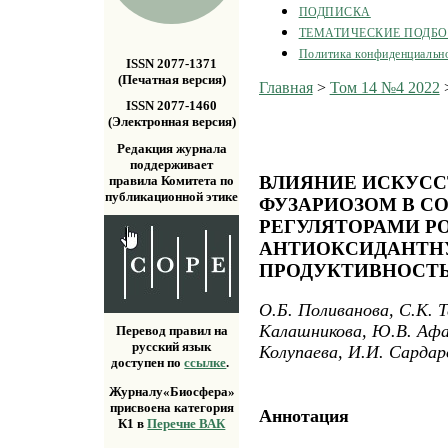
ПОДПИСКА
ТЕМАТИЧЕСКИЕ ПОДБ
Политика конфиденциальн
ISSN 2077-1371
(Печатная версия)
Главная
>
Том 14 №4 2022
ISSN 2077-1460
(Электронная версия)
Редакция журнала
поддерживает
ВЛИЯНИЕ ИСКУСС
правила Комитета по
публикационной этике
ФУЗАРИОЗОМ В С
РЕГУЛЯТОРАМИ Р
АНТИОКСИДАНТН
ПРОДУКТИВНОСТЬ
О.Б. Поливанова, С.К. Т
Калашникова, Ю.В. Афан
Перевод правил на
русский язык
Колупаева, И.И. Сардар
доступен по
ссылке
.
Журналу«Биосфера»
присвоена категория
Аннотация
К1 в
Перечне ВАК