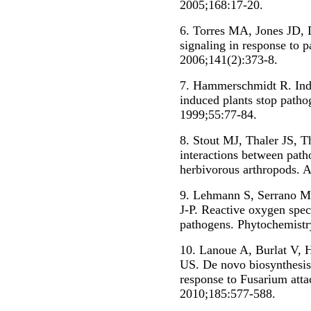
2005;168:17-20.
6. Torres MA, Jones JD, 
signaling in response to p
2006;141(2):373-8.
7. Hammerschmidt R. Indu
induced plants stop patho
1999;55:77-84.
8. Stout MJ, Thaler JS,
interactions between pat
herbivorous arthropods. 
9. Lehmann S, Serrano M
J-P. Reactive oxygen speci
pathogens. Phytochemistr
10. Lanoue A, Burlat V, 
US. De novo biosynthesis 
response to Fusarium atta
2010;185:577-588.