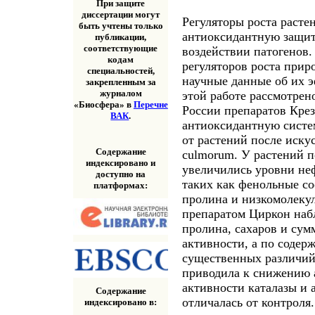
При защите
диссертации могут
Регуляторы роста расте
быть учтены только
антиоксидантную защиту
публикации,
соответствующие
воздействии патогенов.
кодам
регуляторов роста прир
специальностей,
научные данные об их 
закрепленным за
журналом
этой работе рассмотрен
«Биосфера» в
Перечне
России препаратов Кре
ВАК
.
антиоксидантную систе
от растений после иску
Содержание
сulmorum. У растений 
индексировано и
увеличились уровни не
доступно на
таких как фенольные со
платформах:
пролина и низкомолеку
препаратом Циркон наб
пролина, сахаров и су
активности, а по соде
существенных различий
приводила к снижению 
активности каталазы и 
Содержание
отличалась от контроля
индексировано в: