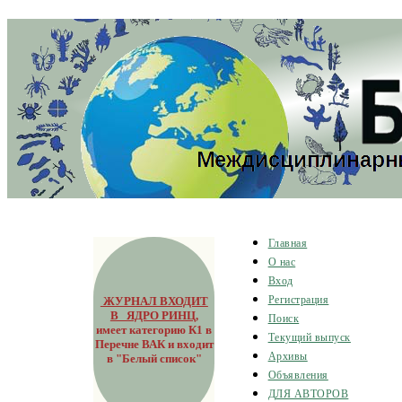
Главная
О нас
Вход
ЖУРНАЛ ВХОДИТ
Регистрация
В ЯДРО РИНЦ
,
Поиск
имеет категорию К1 в
Текущий выпуск
Перечне ВАК и входит
Архивы
в "Белый список"
Объявления
ДЛЯ АВТОРОВ