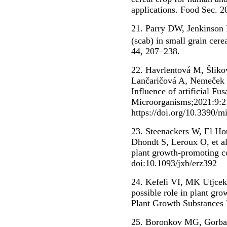
applications. Food Sec. 2
21. Parry DW, Jenkinson 
(scab) in small grain cere
44, 207–238.
22. Havrlentová M, Šliko
Lančaričová A, Nemeček P
Influence of artificial Fus
Microorganisms;2021:9:2
https://doi.org/10.3390/
23. Steenackers W, El Ho
Dhondt S, Leroux O, et al
plant growth-promoting 
doi:10.1093/jxb/erz392
24. Kefeli VI, MK Utjcek.
possible role in plant gro
Plant Growth Substances 
25. Boronkov MG, Gorbal