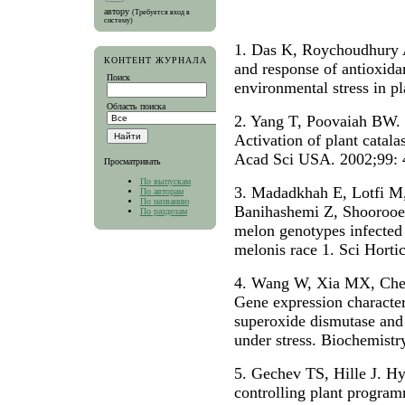
автору
(Требуется вход в
систему)
1. Das K, Roychoudhury 
КОНТЕНТ ЖУРНАЛА
and response of antioxid
Поиск
environmental stress in pl
Область поиска
2. Yang T, Poovaiah BW.
Activation of plant catal
Acad Sci USA. 2002;99: 
Просматривать
По выпускам
3. Madadkhah E, Lotfi M
По авторам
По названию
Banihashemi Z, Shoorooei 
По разделам
melon genotypes infected
melonis race 1. Sci Horti
4. Wang W, Xia MX, Chen
Gene expression character
superoxide dismutase and i
under stress. Biochemistr
5. Gechev TS, Hille J. Hy
controlling plant programm