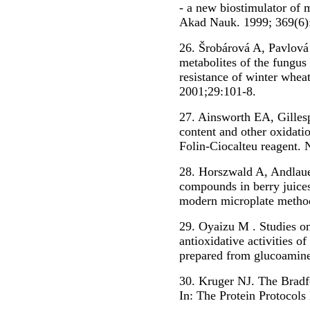
- a new biostimulator of 
Akad Nauk. 1999; 369(6):
26. Šrobárová A, Pavlová
metabolites of the fungus
resistance of winter whea
2001;29:101-8.
27. Ainsworth EA, Gillesp
content and other oxidatio
Folin-Ciocalteu reagent. 
28. Horszwald A, Andlauer
compounds in berry juices
modern microplate method
29. Oyaizu M . Studies on
antioxidative activities o
prepared from glucoamine
30. Kruger NJ. The Bradfo
In: The Protein Protocols