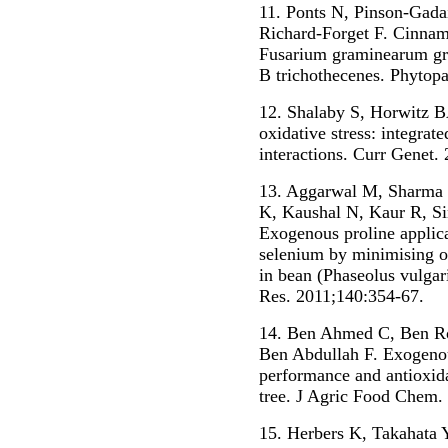
11. Ponts N, Pinson-Gada
Richard-Forget F. Cinnami
Fusarium graminearum gro
B trichothecenes. Phytop
12. Shalaby S, Horwitz B
oxidative stress: integrate
interactions. Curr Genet.
13. Aggarwal M, Sharma 
K, Kaushal N, Kaur R, Si
Exogenous proline applica
selenium by minimising o
in bean (Phaseolus vulgar
Res. 2011;140:354-67.
14. Ben Ahmed C, Ben Ro
Ben Abdullah F. Exogenou
performance and antioxid
tree. J Agric Food Chem.
15. Herbers K, Takahata 