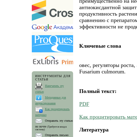
преимущественно на н
антиокисдантной защит
продуктивность растени
сравнению с препарато
эффективности не прод
Ключевые слова
oвес, регуляторы роста,
Fusarium сulmorum.
ИНСТРУМЕНТЫ ДЛЯ
СТАТЬИ
Напечатать эту
Полный текст:
статью
Метаданные для
PDF
индексирования
Как процитировать
материал
Как процитировать мат
Отправить эту статью
по почте
(Требуется вход в
Литература
систему)
Отправить письмо