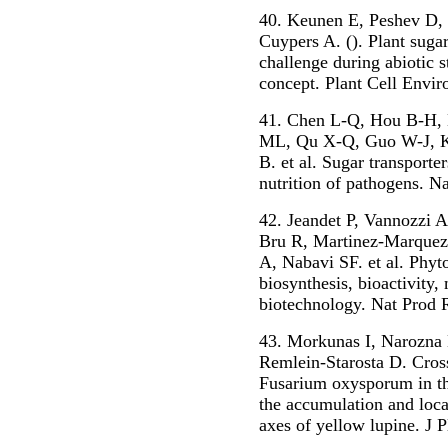
40. Keunen E, Peshev D,
Cuypers A. (). Plant sugar
challenge during abiotic s
concept. Plant Cell Envir
41. Chen L-Q, Hou B-H, 
ML, Qu X-Q, Guo W-J, K
B. et al. Sugar transporte
nutrition of pathogens. N
42. Jeandet P, Vannozzi 
Bru R, Martinez-Marquez 
A, Nabavi SF. et al. Phyt
biosynthesis, bioactivity,
biotechnology. Nat Prod 
43. Morkunas I, Narozn
Remlein-Starosta D. Cross
Fusarium oxysporum in t
the accumulation and loca
axes of yellow lupine. J 