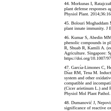
44. Morkunas I, Ratajczak
plant defense responses a
Physiol Plant. 2014;36:1
45. Bolouri Moghaddam 
plant innate immunity. J
46. Kumar S, Abedin MM,
phenolic compounds in pl
R, Shuab R, Kamili A. (ed
Agriculture. Singapore: S
https://doi.org/10.1007/
47. Garcı́a-Limones C, H
Dı́az RM, Tena M. Induct
system and other oxidativ
compatible and incompati
(Cicer arietinum L.) and 
Physiol Mol Plant Pathol.
48. Dumanović J, Nepovi
significance of reactive 