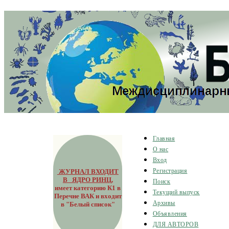
Главная
О нас
Вход
ЖУРНАЛ ВХОДИТ
Регистрация
В ЯДРО РИНЦ
,
Поиск
имеет категорию К1 в
Текущий выпуск
Перечне ВАК и входит
Архивы
в "Белый список"
Объявления
ДЛЯ АВТОРОВ