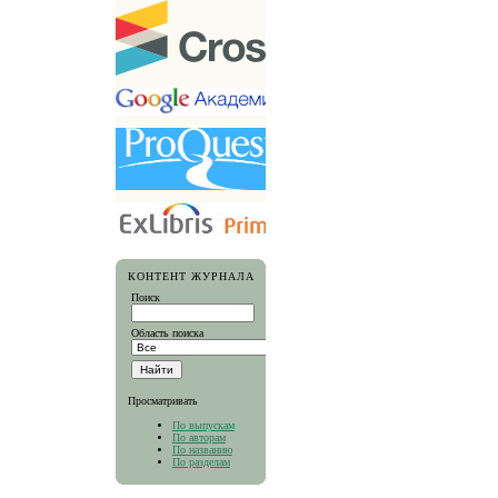
КОНТЕНТ ЖУРНАЛА
Поиск
Область поиска
Просматривать
По выпускам
По авторам
По названию
По разделам