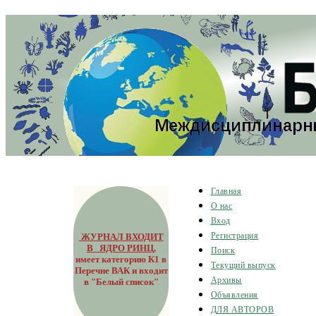
Главная
О нас
Вход
ЖУРНАЛ ВХОДИТ
Регистрация
В ЯДРО РИНЦ
,
Поиск
имеет категорию К1 в
Текущий выпуск
Перечне ВАК и входит
Архивы
в "Белый список"
Объявления
ДЛЯ АВТОРОВ