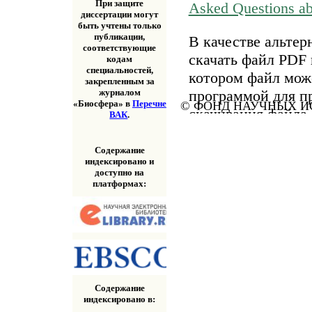
При защите
Asked Questions a
диссертации могут
быть учтены только
публикации,
В качестве альтер
соответствующие
скачать файл PDF 
кодам
специальностей,
котором файл мож
закрепленным за
программой для п
журналом
«Биосфера» в
Перечне
© ФОНД НАУЧНЫХ ИС
скачивания файла
ВАК
.
«Скачать» выше.
Содержание
индексировано и
доступно на
платформах:
Содержание
индексировано в: