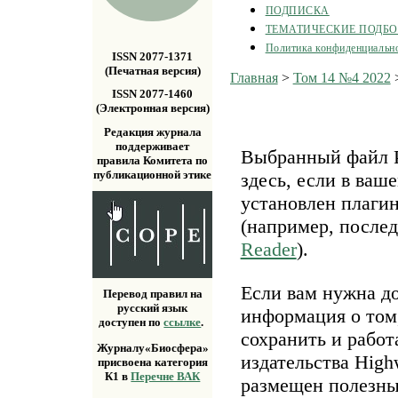
ПОДПИСКА
ТЕМАТИЧЕСКИЕ ПОДБ
Политика конфиденциальн
ISSN 2077-1371
(Печатная версия)
Главная
>
Том 14 №4 2022
ISSN 2077-1460
(Электронная версия)
Редакция журнала
поддерживает
Выбранный файл P
правила Комитета по
публикационной этике
здесь, если в ваш
установлен плаги
(например, после
Reader
).
Если вам нужна д
Перевод правил на
русский язык
информация о том,
доступен по
ссылке
.
сохранить и работ
Журналу«Биосфера»
издательства Highw
присвоена категория
К1 в
Перечне ВАК
размещен полезн