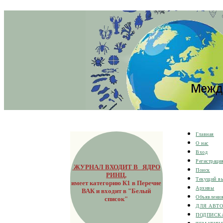
Главная
О нас
Вход
Регистраци
ЖУРНАЛ ВХОДИТ В ЯДРО
Поиск
РИНЦ
,
Текущий в
имеет категорию К1 в Перечне
Архивы
ВАК и входит в "Белый
Объявлени
список"
ДЛЯ АВТ
ПОДПИСК