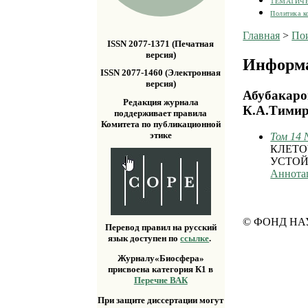
ТЕМАТИЧ
Политика к
Главная
>
По
ISSN 2077-1371 (Печатная
версия)
Информа
ISSN 2077-1460 (Электронная
версия)
Абубакаров
Редакция журнала
К.А.Тимир
поддерживает правила
Комитета по публикационной
этике
Том 14 
КЛЕТО
УСТОЙ
Аннота
© ФОНД НА
Перевод правил на русский
язык доступен по
ссылке
.
Журналу«Биосфера»
присвоена категория К1 в
Перечне ВАК
При защите диссертации могут