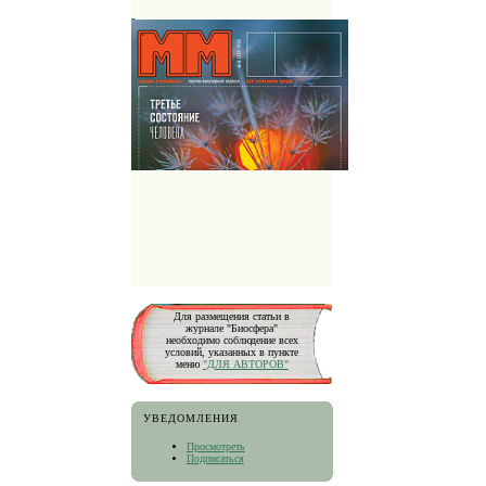
Для размещения статьи в
журнале "Биосфера"
необходимо соблюдение всех
условий, указанных в пункте
меню
"ДЛЯ АВТОРОВ"
УВЕДОМЛЕНИЯ
Просмотреть
Подписаться