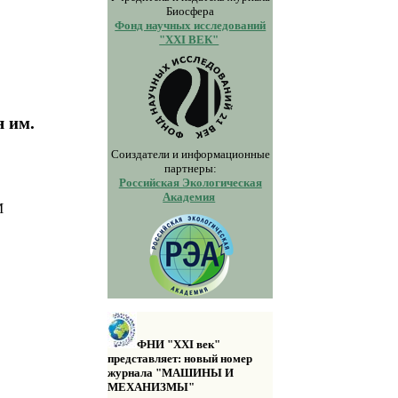
Биосфера
Фонд научных исследований
"XXI ВЕК"
я им.
Соиздатели и информационные
партнеры:
Российская Экологическая
Академия
М
ФНИ "XXI век"
представляет: новый номер
журнала "МАШИНЫ И
МЕХАНИЗМЫ"