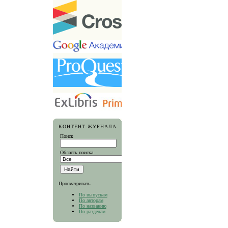
КОНТЕНТ ЖУРНАЛА
Поиск
Область поиска
Просматривать
По выпускам
По авторам
По названию
По разделам