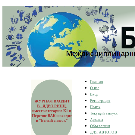
Главная
О нас
Вход
ЖУРНАЛ ВХОДИТ
Регистрация
В ЯДРО РИНЦ
,
Поиск
имеет категорию К1 в
Текущий выпуск
Перечне ВАК и входит
Архивы
в "Белый список"
Объявления
ДЛЯ АВТОРОВ