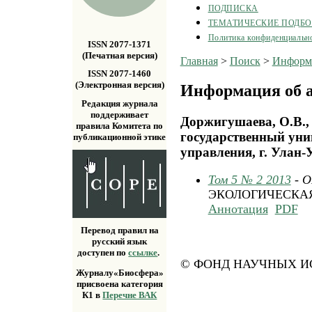
ПОДПИСКА
ТЕМАТИЧЕСКИЕ ПОДБ
Политика конфиденциальн
ISSN 2077-1371
(Печатная версия)
Главная
>
Поиск
>
Информа
ISSN 2077-1460
(Электронная версия)
Информация об а
Редакция журнала
поддерживает
Доржигушаева, О.В.,
правила Комитета по
государственный уни
публикационной этике
управления, г. Улан-У
Том 5 № 2 2013
- 
ЭКОЛОГИЧЕСКА
Аннотация
PDF
Перевод правил на
русский язык
доступен по
ссылке
.
© ФОНД НАУЧНЫХ ИС
Журналу«Биосфера»
присвоена категория
К1 в
Перечне ВАК