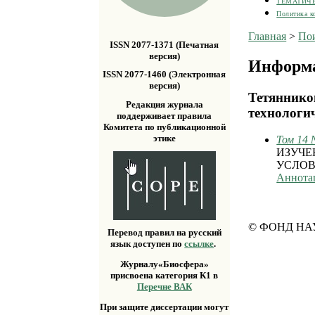
ТЕМАТИЧ
Политика к
Главная
>
По
ISSN 2077-1371 (Печатная
версия)
Информа
ISSN 2077-1460 (Электронная
версия)
Тетяннико
Редакция журнала
технологич
поддерживает правила
Комитета по публикационной
этике
Том 14 
ИЗУЧЕ
УСЛОВ
Аннота
© ФОНД НА
Перевод правил на русский
язык доступен по
ссылке
.
Журналу«Биосфера»
присвоена категория К1 в
Перечне ВАК
При защите диссертации могут