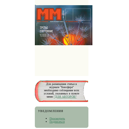
Для размещения статьи в
журнале "Биосфера"
необходимо соблюдение всех
условий, указанных в пункте
меню
"ДЛЯ АВТОРОВ"
УВЕДОМЛЕНИЯ
Просмотреть
Подписаться