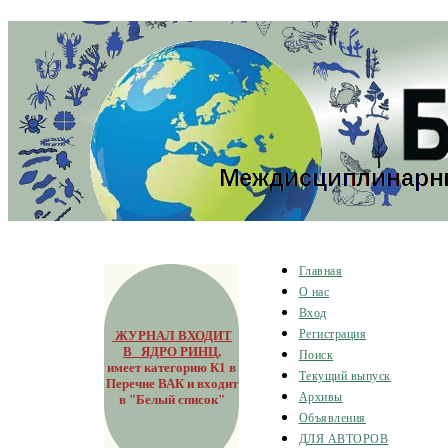
Главная
О нас
Вход
ЖУРНАЛ ВХОДИТ
Регистрация
В ЯДРО РИНЦ
,
Поиск
имеет категорию К1 в
Текущий выпуск
Перечне ВАК и входит
Архивы
в "Белый список"
Объявления
ДЛЯ АВТОРОВ