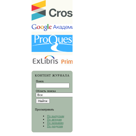
КОНТЕНТ ЖУРНАЛА
Поиск
Область поиска
Просматривать
По выпускам
По авторам
По названию
По разделам