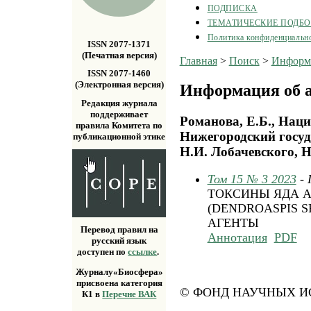
ПОДПИСКА
ТЕМАТИЧЕСКИЕ ПОДБ
Политика конфиденциальн
ISSN 2077-1371
(Печатная версия)
Главная
>
Поиск
>
Информа
ISSN 2077-1460
(Электронная версия)
Информация об а
Редакция журнала
поддерживает
Романова, Е.Б., Нац
правила Комитета по
Нижегородский госуд
публикационной этике
Н.И. Лобачевского, 
Том 15 № 3 2023
-
ТОКСИНЫ ЯДА 
(DENDROASPIS 
АГЕНТЫ
Перевод правил на
Аннотация
PDF
русский язык
доступен по
ссылке
.
Журналу«Биосфера»
присвоена категория
© ФОНД НАУЧНЫХ ИС
К1 в
Перечне ВАК