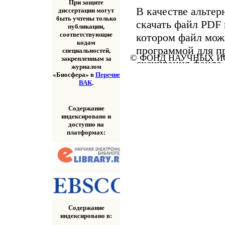
При защите
В качестве альтер
диссертации могут
быть учтены только
скачать файл PDF 
публикации,
соответствующие
котором файл мож
кодам
программой для п
специальностей,
© ФОНД НАУЧНЫХ ИС
закрепленным за
скачивания файла
журналом
«Скачать» выше.
«Биосфера» в
Перечне
ВАК
.
Содержание
индексировано и
доступно на
платформах:
Содержание
индексировано в: