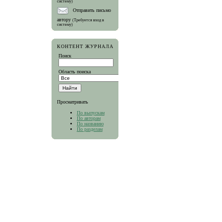
систему)
Отправить письмо
автору
(Требуется вход в
систему)
КОНТЕНТ ЖУРНАЛА
Поиск
Область поиска
Просматривать
По выпускам
По авторам
По названию
По разделам