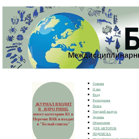
Главная
О нас
Вход
Регистрация
ЖУРНАЛ ВХОДИТ
Поиск
В ЯДРО РИНЦ
,
Текущий выпуск
имеет категорию К1 в
Архивы
Перечне ВАК и входит
Объявления
в "Белый список"
ДЛЯ АВТОРОВ
ПОДПИСКА