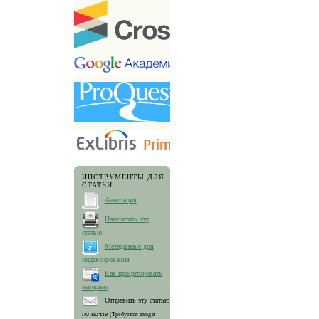
ИНСТРУМЕНТЫ ДЛЯ
СТАТЬИ
Аннотация
Напечатать эту
статью
Метаданные для
индексирования
Как процитировать
материал
Отправить эту статью
по почте
(Требуется вход в