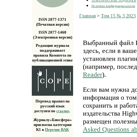
ТЕМАТИЧЕСКИЕ ПОДБОРКИ
Политика конфиденциальности
Главная
>
Том 15 № 3 2023
ISSN 2077-1371
(Печатная версия)
ISSN 2077-1460
(Электронная версия)
Выбранный файл P
Редакция журнала
здесь, если в ваш
поддерживает
правила Комитета по
установлен плаги
публикационной этике
(например, после
Reader
).
Если вам нужна д
информация о том,
Перевод правил на
сохранить и работ
русский язык
доступен по
ссылке
.
издательства Highw
размещен полезн
Журналу«Биосфера»
присвоена категория
Asked Questions a
К1 в
Перечне ВАК