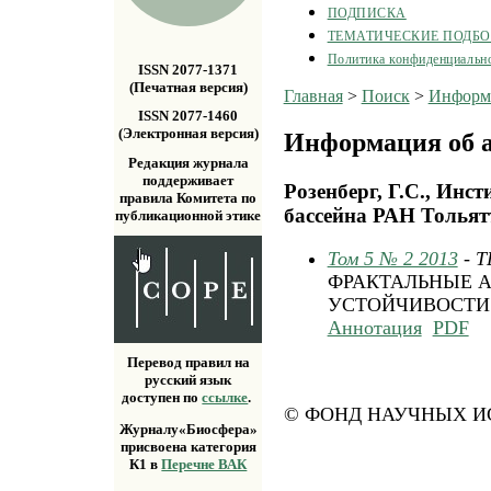
ПОДПИСКА
ТЕМАТИЧЕСКИЕ ПОДБ
Политика конфиденциальн
ISSN 2077-1371
(Печатная версия)
Главная
>
Поиск
>
Информа
ISSN 2077-1460
(Электронная версия)
Информация об а
Редакция журнала
поддерживает
Розенберг, Г.С., Инс
правила Комитета по
бассейна РАН Тольят
публикационной этике
Том 5 № 2 2013
- 
ФРАКТАЛЬНЫЕ 
УСТОЙЧИВОСТИ
Аннотация
PDF
Перевод правил на
русский язык
доступен по
ссылке
.
© ФОНД НАУЧНЫХ ИС
Журналу«Биосфера»
присвоена категория
К1 в
Перечне ВАК