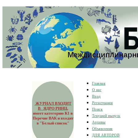
Главная
О нас
Вход
ЖУРНАЛ ВХОДИТ
Регистрация
В ЯДРО РИНЦ
,
Поиск
имеет категорию К1 в
Текущий выпуск
Перечне ВАК и входит
Архивы
в "Белый список"
Объявления
ДЛЯ АВТОРОВ