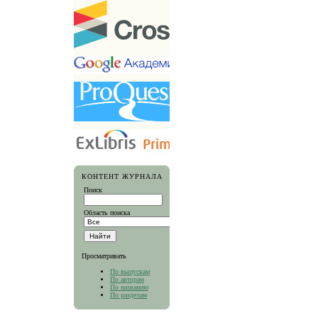
КОНТЕНТ ЖУРНАЛА
Поиск
Область поиска
Просматривать
По выпускам
По авторам
По названию
По разделам