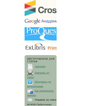
ИНСТРУМЕНТЫ ДЛЯ
СТАТЬИ
Аннотация
Напечатать эту
статью
Метаданные для
индексирования
Как процитировать
материал
Отправить эту статью
по почте
(Требуется вход в