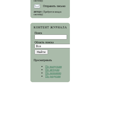
систему)
Отправить письмо
автору
(Требуется вход в
систему)
КОНТЕНТ ЖУРНАЛА
Поиск
Область поиска
Просматривать
По выпускам
По авторам
По названию
По разделам