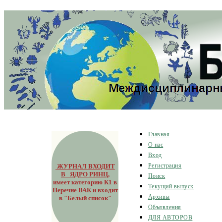
Главная
О нас
Вход
ЖУРНАЛ ВХОДИТ
Регистрация
В ЯДРО РИНЦ
,
Поиск
имеет категорию К1 в
Текущий выпуск
Перечне ВАК и входит
Архивы
в "Белый список"
Объявления
ДЛЯ АВТОРОВ