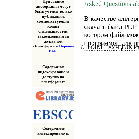
При защите
Asked Questions a
диссертации могут
быть учтены только
публикации,
В качестве альтер
соответствующие
скачать файл PDF 
кодам
специальностей,
котором файл мож
закрепленным за
программой для п
журналом
«Биосфера» в
Перечне
© ФОНД НАУЧНЫХ ИС
скачивания файла
ВАК
.
«Скачать» выше.
Содержание
индексировано и
доступно на
платформах:
Содержание
индексировано в: