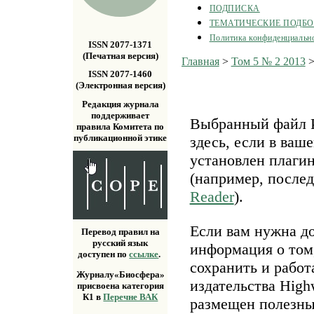
ПОДПИСКА
ТЕМАТИЧЕСКИЕ ПОДБ
Политика конфиденциальн
ISSN 2077-1371
(Печатная версия)
Главная
>
Том 5 № 2 2013
ISSN 2077-1460
(Электронная версия)
Редакция журнала
поддерживает
Выбранный файл P
правила Комитета по
публикационной этике
здесь, если в ваш
установлен плаги
(например, после
Reader
).
Если вам нужна д
Перевод правил на
русский язык
информация о том,
доступен по
ссылке
.
сохранить и работ
Журналу«Биосфера»
издательства Highw
присвоена категория
К1 в
Перечне ВАК
размещен полезн