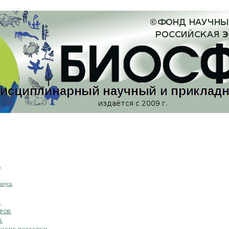
я
ыпуск
я
ОРОВ
А