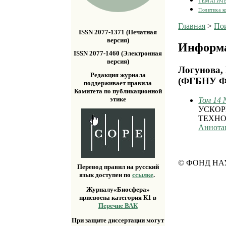
ТЕМАТИЧ
Политика к
Главная
>
По
ISSN 2077-1371 (Печатная
версия)
Информа
ISSN 2077-1460 (Электронная
версия)
Логунова,
Редакция журнала
(ФГБНУ ФН
поддерживает правила
Комитета по публикационной
этике
Том 14 
УСКОР
ТЕХНО
Аннота
© ФОНД НА
Перевод правил на русский
язык доступен по
ссылке
.
Журналу«Биосфера»
присвоена категория К1 в
Перечне ВАК
При защите диссертации могут