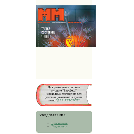
Для размещения статьи в
журнале "Биосфера"
необходимо соблюдение всех
условий, указанных в пункте
меню
"ДЛЯ АВТОРОВ"
УВЕДОМЛЕНИЯ
Просмотреть
Подписаться