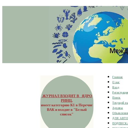
Главная
О нас
Вход
Регистраци
ЖУРНАЛ ВХОДИТ В ЯДРО
Поиск
РИНЦ
,
Текущий в
имеет категорию К1 в Перечне
Архивы
ВАК и входит в "Белый
Объявлени
список"
ДЛЯ АВТ
ПОДПИСК