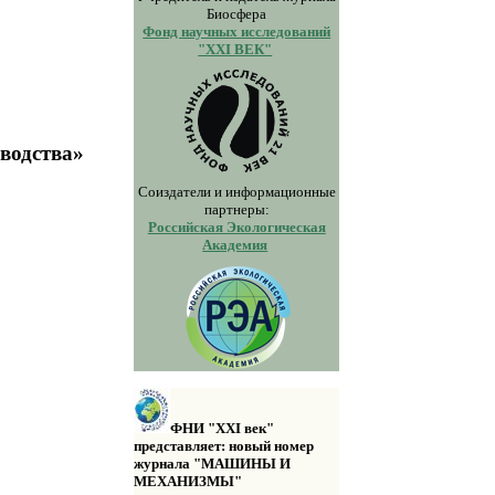
Биосфера
Фонд научных исследований
"XXI ВЕК"
водства»
Соиздатели и информационные
партнеры:
Российская Экологическая
Академия
ФНИ "XXI век"
представляет: новый номер
журнала "МАШИНЫ И
МЕХАНИЗМЫ"