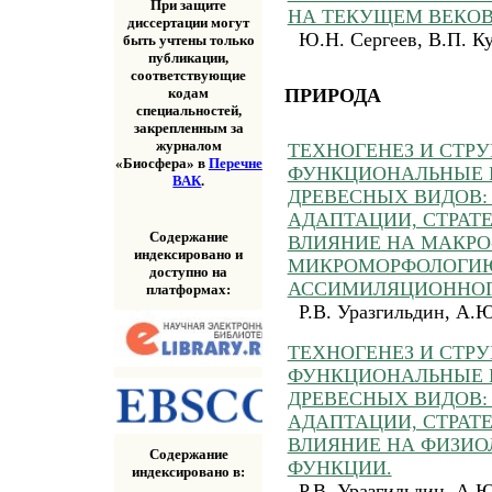
При защите
НА ТЕКУЩЕМ ВЕКО
диссертации могут
Ю.Н. Сергеев, В.П. К
быть учтены только
публикации,
соответствующие
ПРИРОДА
кодам
специальностей,
закрепленным за
журналом
ТЕХНОГЕНЕЗ И СТРУ
«Биосфера» в
Перечне
ФУНКЦИОНАЛЬНЫЕ 
ВАК
.
ДРЕВЕСНЫХ ВИДОВ:
АДАПТАЦИИ, СТРАТЕГ
Содержание
ВЛИЯНИЕ НА МАКРО
индексировано и
МИКРОМОРФОЛОГИ
доступно на
АССИМИЛЯЦИОННОГ
платформах:
Р.В. Уразгильдин, А.
ТЕХНОГЕНЕЗ И СТРУ
ФУНКЦИОНАЛЬНЫЕ 
ДРЕВЕСНЫХ ВИДОВ:
АДАПТАЦИИ, СТРАТЕГ
ВЛИЯНИЕ НА ФИЗИО
Содержание
ФУНКЦИИ.
индексировано в:
Р.В. Уразгильдин, А.