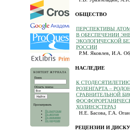
ОБЩЕСТВО
ПЕРСПЕКТИВЫ АТО
В ОБЕСПЕЧЕНИИ ЭН
ЭКОЛОГИЧЕСКОЙ Б
РОССИИ
Р.М. Яковлев, И.А. Об
НАСЛЕДИЕ
КОНТЕНТ ЖУРНАЛА
Поиск
К СТОДЕСЯТИЛЕТИЮ
Область поиска
РОЗЕНГАРТА – РОД
СРАВНИТЕЛЬНОЙ Б
ФОСФОРОРГАНИЧЕС
Просматривать
ХОЛИНЭСТЕРАЗ
По выпускам
Н.Е. Басова, Г.А. Оган
По авторам
По названию
По разделам
РЕЦЕНЗИИ И ДИСК