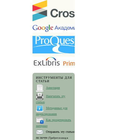
ИНСТРУМЕНТЫ ДЛЯ
СТАТЬИ
Аннотация
Напечатать эту
статью
Метаданные для
индексирования
Как процитировать
материал
Отправить эту статью
по почте
(Требуется вход в