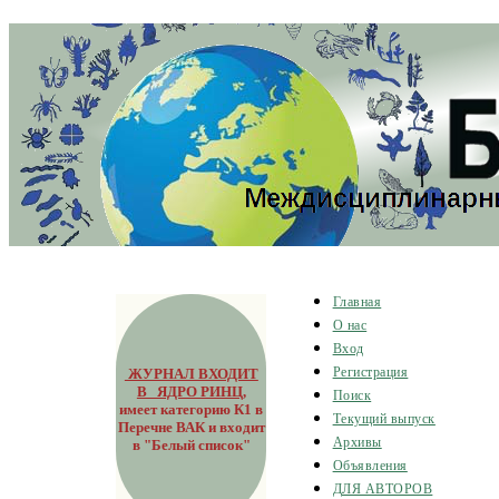
Главная
О нас
Вход
ЖУРНАЛ ВХОДИТ
Регистрация
В ЯДРО РИНЦ
,
Поиск
имеет категорию К1 в
Текущий выпуск
Перечне ВАК и входит
Архивы
в "Белый список"
Объявления
ДЛЯ АВТОРОВ