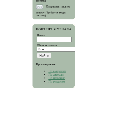
систему)
Отправить письмо
автору
(Требуется вход в
систему)
КОНТЕНТ ЖУРНАЛА
Поиск
Область поиска
Просматривать
По выпускам
По авторам
По названию
По разделам