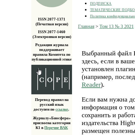
ПОДПИСКА
ТЕМАТИЧЕСКИЕ ПОДБ
Политика конфиденциальн
ISSN 2077-1371
(Печатная версия)
Главная
>
Том 13 № 3 2021
ISSN 2077-1460
(Электронная версия)
Редакция журнала
поддерживает
Выбранный файл P
правила Комитета по
публикационной этике
здесь, если в ваш
установлен плаги
(например, после
Reader
).
Если вам нужна д
Перевод правил на
русский язык
информация о том,
доступен по
ссылке
.
сохранить и работ
Журналу«Биосфера»
издательства Highw
присвоена категория
К1 в
Перечне ВАК
размещен полезн