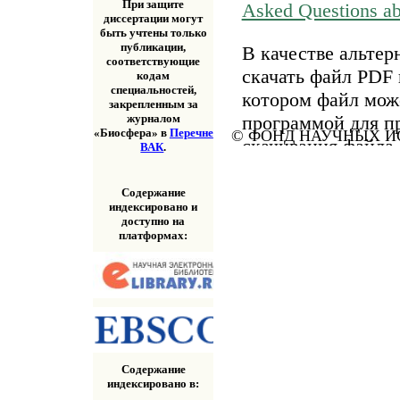
При защите
Asked Questions a
диссертации могут
быть учтены только
публикации,
В качестве альтер
соответствующие
скачать файл PDF 
кодам
специальностей,
котором файл мож
закрепленным за
программой для п
журналом
«Биосфера» в
Перечне
© ФОНД НАУЧНЫХ ИС
скачивания файла
ВАК
.
«Скачать» выше.
Содержание
индексировано и
доступно на
платформах:
Содержание
индексировано в: