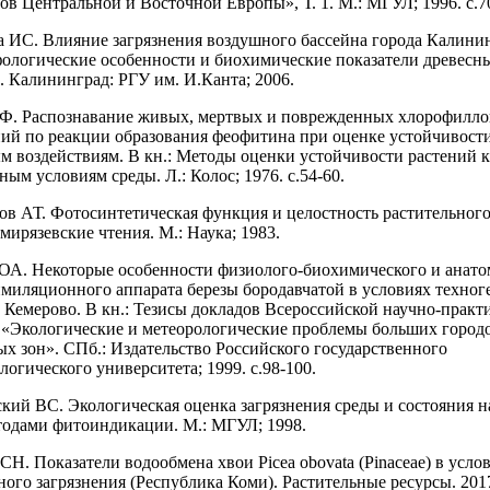
ов Центральной и Восточной Европы», Т. 1. М.: МГУЛ; 1996. с.7
а ИС. Влияние загрязнения воздушного бассейна города Калини
ологические особенности и биохимические показатели древесн
. Калининград: РГУ им. И.Канта; 2006.
ФФ. Распознавание живых, мертвых и поврежденных хлорофилл
ний по реакции образования феофитина при оценке устойчивост
м воздействиям. В кн.: Методы оценки устойчивости растений 
ым условиям среды. Л.: Колос; 1976. с.54-60.
ов АТ. Фотосинтетическая функция и целостность растительного
имирязевские чтения. М.: Наука; 1983.
 ОА. Некоторые особенности физиолого-биохимического и анато
имиляционного аппарата березы бородавчатой в условиях техног
г. Кемерово. В кн.: Тезисы докладов Всероссийской научно-практ
«Экологические и метеорологические проблемы больших город
 зон». СПб.: Издательство Российского государственного
огического университета; 1999. с.98-100.
ский ВС. Экологическая оценка загрязнения среды и состояния 
тодами фитоиндикации. М.: МГУЛ; 1998.
СН. Показатели водообмена хвои Picea obovata (Pinaceae) в усло
ого загрязнения (Республика Коми). Растительные ресурсы. 2017