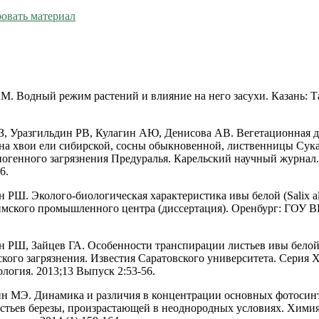
овать материал
АМ. Водный режим растений и влияние на него засухи. Казань: Т
З, Уразгильдин РВ, Кулагин АЮ, Денисова АВ. Вегетационная 
на хвои ели сибирской, сосны обыкновенной, лиственницы Сука
ногенного загрязнения Предуралья. Карельский научный журнал
6.
 РШ. Эколого-биологическая характеристика ивы белой (Salix al
мского промышленного центра (диссертация). Оренбург: ГОУ
н РШ, Зайцев ГА. Особенности транспирации листьев ивы белой
кого загрязнения. Известия Саратовского университета. Серия 
логия. 2013;13 Выпуск 2:53-56.
ин МЭ. Динамика и различия в концентрации основных фотосин
стьев березы, произрастающей в неоднородных условиях. Хими