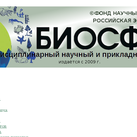
я
ыпуск
я
ОРОВ
А