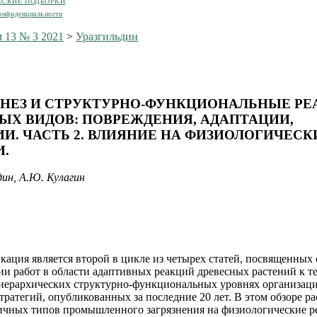
ЕСКИЕ ПОДБОРКИ
онфиденциальности
 13 № 3 2021
>
Уразгильдин
НЕЗ И СТРУКТУРНО-ФУНКЦИОНАЛЬНЫЕ Р
ЫХ ВИДОВ: ПОВРЕЖДЕНИЯ, АДАПТАЦИИ,
ИИ. ЧАСТЬ 2. ВЛИЯНИЕ НА ФИЗИОЛОГИЧЕСК
.
дин, А.Ю. Кулагин
кация является второй в цикле из четырех статей, посвященных 
ии работ в области адаптивных реакций древесных растений к т
иерархических структурно-функциональных уровнях организац
тратегий, опубликованных за последние 20 лет. В этом обзоре р
ичных типов промышленного загрязнения на физиологические р