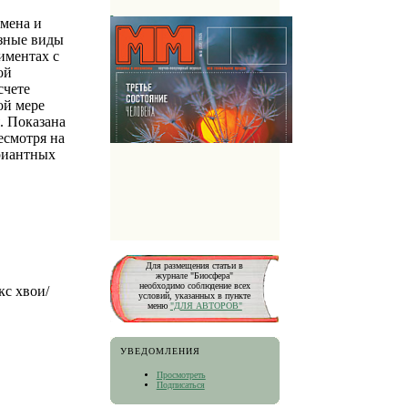
бмена и
азные виды
иментах с
ой
счете
ой мере
. Показана
есмотря на
риантных
Для размещения статьи в
журнале "Биосфера"
необходимо соблюдение всех
кс хвои/
условий, указанных в пункте
меню
"ДЛЯ АВТОРОВ"
УВЕДОМЛЕНИЯ
Просмотреть
Подписаться