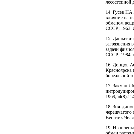
лесостепной 
14. Гусев НА
влияние на н
обменом веще
СССР; 1963. с
15. Дашкевич
загрязнения 
задачи физио
СССР; 1984. с
16. Донцов А
Красноярска 
бореальной зо
17. Закман Л
интродуциров
1969;54(8):11
18. Зиятдино
черешчатого 
Вестник Челя
19. Иванченк
обмен растени