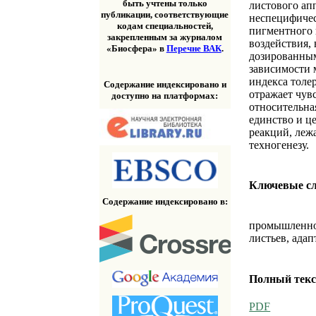
быть учтены только
листового ап
публикации, соответствующие
неспецифичес
кодам специальностей,
пигментного 
закрепленным за журналом
воздействия,
«Биосфера» в
Перечне ВАК
.
дозированным
зависимости 
индекса толе
Содержание индексировано и
отражает чув
доступно на платформах:
относительна
единство и ц
реакций, леж
техногенезу.
Ключевые с
Содержание индексировано в:
промышленное
листьев, ада
Полный текс
PDF