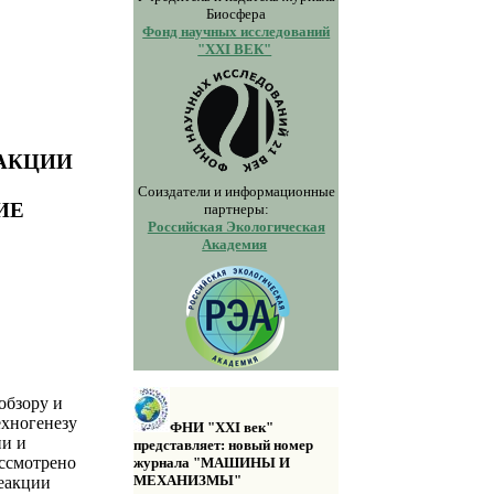
Биосфера
Фонд научных исследований
"XXI ВЕК"
ЕАКЦИИ
Соиздатели и информационные
ИЕ
партнеры:
Российская Экологическая
Академия
обзору и
ехногенезу
ФНИ "XXI век"
ии и
представляет: новый номер
ассмотрено
журнала "МАШИНЫ И
МЕХАНИЗМЫ"
еакции