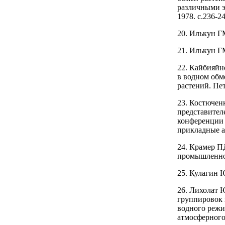
различными э
1978. с.236-24
20. Илькун Г
21. Илькун Г
22. Кайбияйн
в водном обм
растений. Пе
23. Костючен
представител
конференции 
прикладные ас
24. Крамер П
промышленнос
25. Кулагин 
26. Лихолат 
группировок 
водного режи
атмосферного