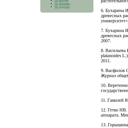
растительного
По авторам
По названию
По разделам
6. Бухарина 
древесных ра
университет»;
7. Бухарина 
древесных р
2007.
8. Васильева
platanoides L
2011.
9. Васфилов 
Журнал общей
10. Веретенн
государствен
11. Гамалей 
12. Гетко НВ
аппарата. Мин
13. Горышина