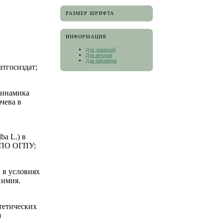
РАЗМЕР ШРИФТА
ИНФОРМАЦИЯ
Для читателей
Для авторов
Для библиотек
атгосиздат;
динамика
чева в
.
ba L.) в
 ВПО ОГПУ;
 в условиях
Химия.
тетических
я