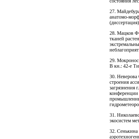
состояния лес
27. Майдебур
анатомо-морф
(диссертация)
28. Мацков 
тканей расте
экстремальны
неблагоприятн
29. Мокронос
В кн.: 42-е Т
30. Неверова
строения асс
загрязнения 
конференции 
промышленных
гидрометеорол
31. Николаев
экосистем ме
32. Сенькина 
аэротехногенн