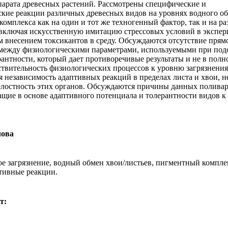
парата древесных растений. Рассмотрены специфические и
кие реакции различных древесных видов на уровнях водного о
комплекса как на один и тот же техногенный фактор, так и на р
 включая искусственную имитацию стрессовых условий в экспер
 внесением токсикантов в среду. Обсуждаются отсутствие прям
между физиологическими параметрами, используемыми при под
рантности, который дает противоречивые результаты и не в полн
ствительность физиологических процессов к уровню загрязнения
я независимость адаптивных реакций в пределах листа и хвои, н
елостность этих органов. Обсуждаются причины данных полива
ащие в основе адаптивного потенциала и толерантности видов к
лова
 загрязнение, водный обмен хвои/листьев, пигментный компле
птивные реакции.
т: