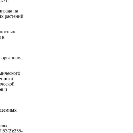
0-71.
нграда на
ых растений
оносных
и к
к
 организма.
мического
енного
ической
ов и
наземных
виях
;53(2):255-