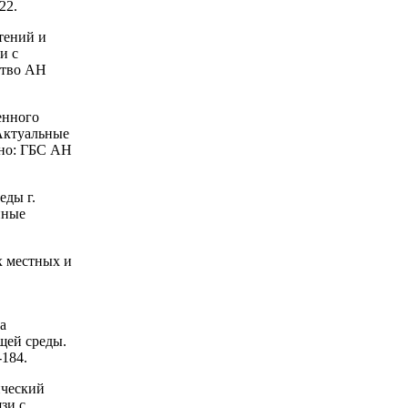
22.
тений и
и с
ство АН
енного
«Актуальные
ино: ГБС АН
еды г.
йные
х местных и
а
щей среды.
-184.
ический
зи с