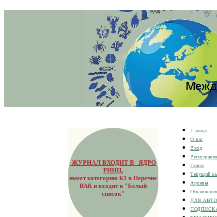
Главная
О нас
Вход
Регистраци
ЖУРНАЛ ВХОДИТ В ЯДРО
Поиск
РИНЦ
,
Текущий в
имеет категорию К1 в Перечне
Архивы
ВАК и входит в "Белый
Объявлени
список"
ДЛЯ АВТ
ПОДПИСК