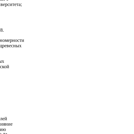
верситета;
8.
ономерности
 древесных
ых
еской
и
елей
лияние
цию