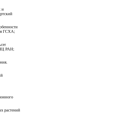
х и
уртский
собенности
ая ГСХА;
Acer
УНЦ РАН;
ния.
ий
ционного
ых растений