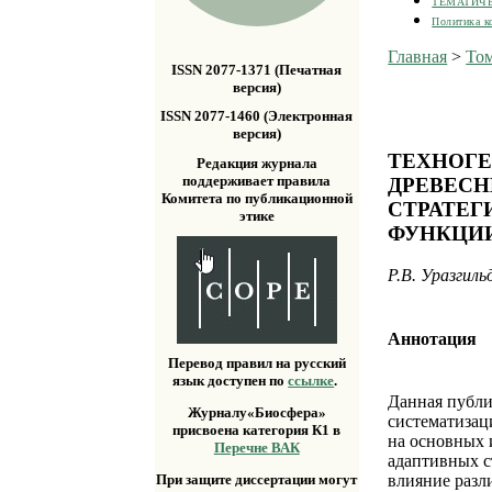
ТЕМАТИЧ
Политика к
Главная
>
Том
ISSN 2077-1371 (Печатная
версия)
ISSN 2077-1460 (Электронная
версия)
ТЕХНОГЕ
Редакция журнала
поддерживает правила
ДРЕВЕСН
Комитета по публикационной
СТРАТЕГ
этике
ФУНКЦИИ
Р.В. Уразгиль
Аннотация
Перевод правил на русский
язык доступен по
ссылке
.
Данная публи
Журналу«Биосфера»
систематизац
присвоена категория К1 в
на основных 
Перечне ВАК
адаптивных с
влияние разл
При защите диссертации могут