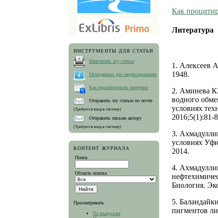
Как процитир
Литература
ИНСТРУМЕНТЫ ДЛЯ СТАТЬИ
Напечатать эту статью
1. Алексеев 
1948.
Метаданные для индексирования
Как процитировать материал
2. Аминева К
водного обме
Отправить эту статью по почте
условиях тех
(Требуется вход в систему)
2016;5(1):81-8
Отправить письмо автору
(Требуется вход в систему)
3. Ахмадуллин
условиях Уфи
КОНТЕНТ ЖУРНАЛА
2014.
Поиск
4. Ахмадулли
Область поиска
нефтехимичес
Биология. Эко
5. Баландайк
Просматривать
пигментов ли
По выпускам