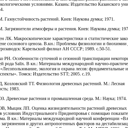
кологическими условиями. Казань: Издательство Казанского уни
4.
М. Газоустойчивость растений. Киев: Наукова думка; 1971.
М. Загрязнители атмосферы и растения. Киев: Наукова думка; 197
ен ЛК. Макроскопические характеристики и статистические зак
ене соснового ценоза. В.кн.: Проблемы физиологии и биохимии
трозаводск: Карельский филиал АН СССР; 1989. с.50-51.
ко РН. Особенности суточной и сезонной транспирации некотор
ей рода Salix. В кн.: Материалы международной научно-практич
«Лесопользование, экология и охрана лесов: фундаментальные 
пекты». Томск: Издательство STT; 2005. с.19.
Д, Козловский ТТ. Физиология древесных растений. М.: Лесная
ть; 1983.
ЮЗ. Древесные растения и промышленная среда. М.: Наука; 1974.
ЮВ, Мыцик ЛП. Оценка жизнедеятельности растений древесных
в условиях Индустриального Приднепровья с помощью показат
ма. В кн.: Материалы международной научной конференции «В
 загрязнения и других антропогенных факторов на дестабилиза