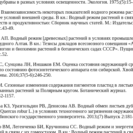
дубравы в разных условиях освещенности. Экология. 1975;(5):15-
. Взаимозависимость некоторых показателей водного режима рас
ее условий внешней среды. В кн.: Водный режим растений в связ
ств и продуктивностью: Сборник научных статей. М.: Издатель
.43-49.
 АП. Водный режим [древесных] растений в условиях промышл
рудного Алтая. В кн.: Тезисы докладов всесоюзного совещания 
логии и биохимии растений в ботанических садах СССР». Пущ
.52.
С, Сунцова ЛН, Иншаков ЕМ. Оценка состояния окружающей ср
по состоянию фотосинтетического аппарата ели сибирской. Хво
ны. 2016;37(5-6):246-250.
М. Сезонные изменения содержания пигментов пластид в листья
анных растений за Полярным кругом. Ботанический журнал.
42-1157.
ва КЗ, Уразгильдин РВ, Денисова АВ. Водный обмен листьев дуб
(Quercus robur L.) в условиях техногенного загрязнения окружаю
бинского государственного университета. 2013;(7) Выпуск 2:181
о ВМ, Легенченко БИ, Кручинина СС. Водный режим и энергет
й в связи с их гомеостазом. В кн.: Водный режим растений в свя