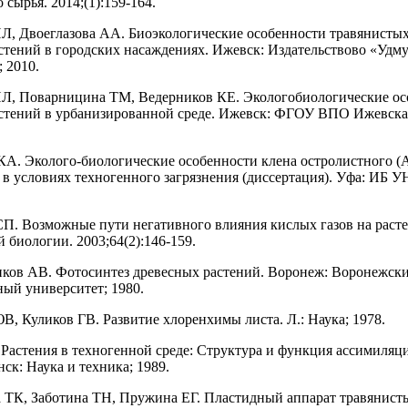
 сырья. 2014;(1):159-164.
ИЛ, Двоеглазова АА. Биоэкологические особенности травянисты
стений в городских насаждениях. Ижевск: Издательствово «Удм
 2010.
ИЛ, Поварницина ТМ, Ведерников КЕ. Экологобиологические о
астений в урбанизированной среде. Ижевск: ФГОУ ВПО Ижевск
 КА. Эколого-биологические особенности клена остролистного (
.) в условиях техногенного загрязнения (диссертация). Уфа: ИБ 
СП. Возможные пути негативного влияния кислых газов на расте
 биологии. 2003;64(2):146-159.
иков АВ. Фотосинтез древесных растений. Воронеж: Воронежск
ный университет; 1980.
ЮВ, Куликов ГВ. Развитие хлоренхимы листа. Л.: Наука; 1978.
. Растения в техногенной среде: Структура и функция ассимиля
ск: Наука и техника; 1989.
 ТК, Заботина ТН, Пружина ЕГ. Пластидный аппарат травянист