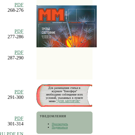
PDF
268-276
PDF
277-286
PDF
287-290
Для размещения статьи в
PDF
журнале "Биосфера"
необходимо соблюдение всех
291-300
условий, указанных в пункте
меню
"ДЛЯ АВТОРОВ"
УВЕДОМЛЕНИЯ
PDF
301-314
Просмотреть
Подписаться
RU
PDF EN