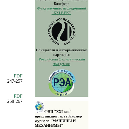
Биосфера
Фонд научных исследований
"XXI ВЕК"
Соиздатели и информационные
партнеры:
Российская Экологическая
Академия
PDF
247-257
PDF
258-267
ФНИ "XXI век"
представляет: новый номер
журнала "МАШИНЫ И
МЕХАНИЗМЫ"