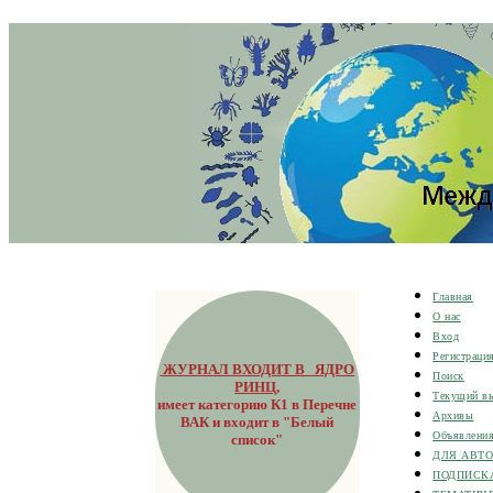
Главная
О нас
Вход
Регистраци
ЖУРНАЛ ВХОДИТ В ЯДРО
Поиск
РИНЦ
,
Текущий в
имеет категорию К1 в Перечне
Архивы
ВАК и входит в "Белый
Объявлени
список"
ДЛЯ АВТ
ПОДПИСК