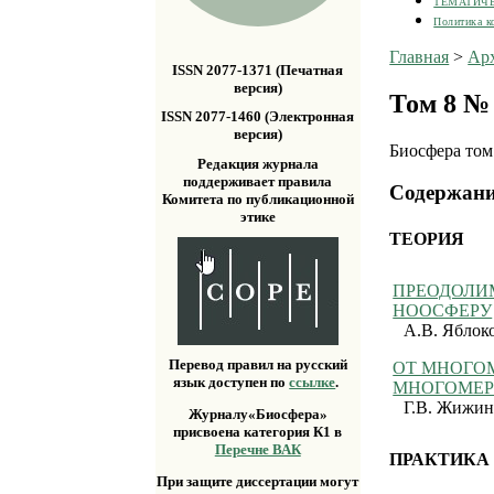
ТЕМАТИЧ
Политика к
Главная
>
Ар
ISSN 2077-1371 (Печатная
версия)
Том 8 № 
ISSN 2077-1460 (Электронная
версия)
Биосфера том
Редакция журнала
поддерживает правила
Содержан
Комитета по публикационной
этике
ТЕОРИЯ
ПРЕОДОЛИ
НООСФЕРУ
А.В. Яблок
Перевод правил на русский
ОТ МНОГО
язык доступен по
ссылке
.
МНОГОМЕР
Г.В. Жижи
Журналу«Биосфера»
присвоена категория К1 в
Перечне ВАК
ПРАКТИКА
При защите диссертации могут