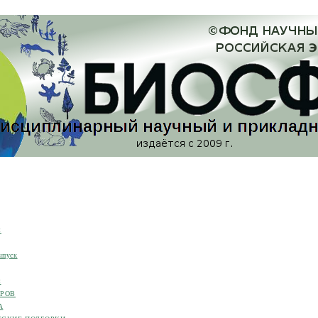
я
ыпуск
я
ОРОВ
А