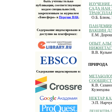
быть учтены только
ИЗУЧЕНИЕ
публикации, соответствующие
САДА НАН
кодам специальностей,
ТРАНСПЛА
закрепленным за журналом
«Биосфера» в
Перечне ВАК
.
О.Б. Блюм,
ПАНДЕМИИ
Содержание индексировано и
ВАКЦИН Д
доступно на платформах:
Е.М. Дороше
ОПЫТ АЛЬ
НИЖНЕТАГ
В.В. Кульне
ПРИРОДА
Содержание индексировано в:
МЕТАБОЛО
СООБЩЕСТ
К.В. Сазано
Кузнецова
НЕКТАР К
Э.П. Нарчу
ДЕЦЕНТРА