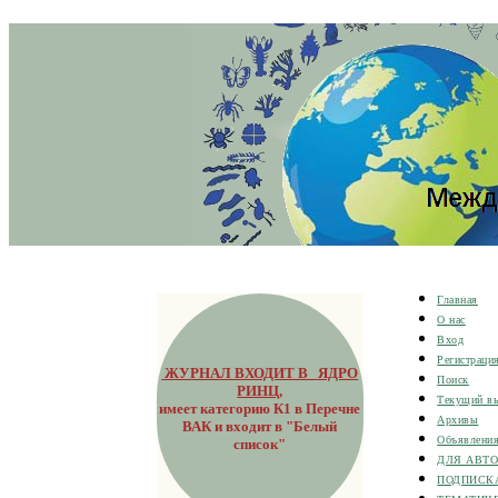
Главная
О нас
Вход
Регистраци
ЖУРНАЛ ВХОДИТ В ЯДРО
Поиск
РИНЦ
,
Текущий в
имеет категорию К1 в Перечне
Архивы
ВАК и входит в "Белый
Объявлени
список"
ДЛЯ АВТ
ПОДПИСК