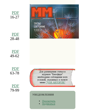
PDF
16-27
PDF
28-48
PDF
49-62
PDF
Для размещения статьи в
63-78
журнале "Биосфера"
необходимо соблюдение всех
условий, указанных в пункте
меню
"ДЛЯ АВТОРОВ"
PDF
79-99
УВЕДОМЛЕНИЯ
Просмотреть
Подписаться