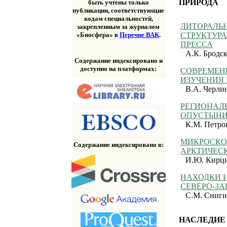
ПРИРОДА
быть учтены только
публикации, соответствующие
кодам специальностей,
ЛИТОРАЛЬН
закрепленным за журналом
«Биосфера» в
Перечне ВАК
.
СТРУКТУР
ПРЕССА
А.К. Бродск
Содержание индексировано и
доступно на платформах:
СОВРЕМЕН
ИЗУЧЕНИЯ
В.А. Черли
РЕГИОНАЛ
ОПУСТЫНИ
К.М. Петров
МИКРОСКО
Содержание индексировано в:
АРКТИЧЕС
И.Ю. Кирц
НАХОДКИ 
СЕВЕРО-З
С.М. Сниги
НАСЛЕДИЕ