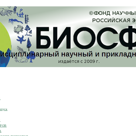
я
ыпуск
я
ОРОВ
А