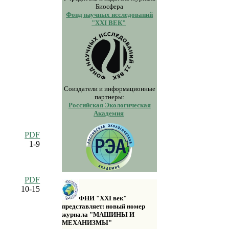
Биосфера
Фонд научных исследований
"XXI ВЕК"
Соиздатели и информационные
партнеры:
Российская Экологическая
Академия
PDF
1-9
PDF
10-15
ФНИ "XXI век"
представляет: новый номер
журнала "МАШИНЫ И
МЕХАНИЗМЫ"