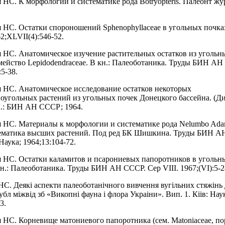
 НС. К морфологии и систематике рода Botryopteris. Палеонт жур
 НС. Остатки спороношений Sphenophyllaceae в угольных почка
2;XLVII(4):546-52.
 НС. Анатомическое изучение растительных остатков из угольн
мейство Lepidodendraceae. В кн.: Палеоботаника. Труды БИН АН
:5-38.
 НС. Анатомическое исследование остатков некоторых
оугольных растений из угольных почек Донецкого бассейна. (Ди
 Л.: БИН АН СССР; 1964.
 НС. Материалы к морфологии и систематике рода Nelumbo Adans
тематика высших растений. Под ред БК Шишкина. Труды БИН А
 Наука; 1964;13:104-72.
 НС. Остатки каламитов и псарониевых папоротников в угольн
кн.: Палеоботаника. Труды БИН АН СССР. Сер VIII. 1967;(VI):5-2
 НС. Деякi аспекти палеоботанiчного вивчення вугiльних стяжiнь
убл мiжвiд зб «Викопнi фауна i флора Украiни». Вип. 1. Кiiв: Нау
3.
НС. Корневище матониевого папоротника (сем. Matoniaceae, пор. 