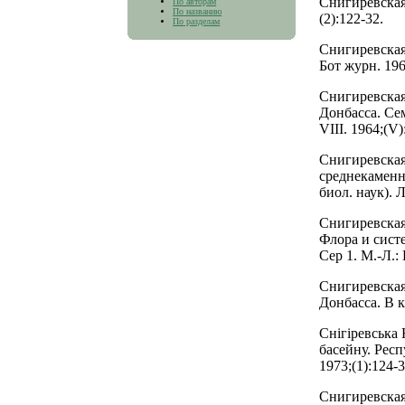
Снигиревская
По авторам
По названию
(2):122-32.
По разделам
Снигиревская
Бот журн. 196
Снигиревская
Донбасса. Се
VIII. 1964;(V)
Снигиревская
среднекаменн
биол. наук).
Снигиревская
Флора и сис
Сер 1. М.-Л.:
Снигиревская
Донбасса. В 
Снiгiревська
басейну. Респ
1973;(1):124-3
Снигиревская 