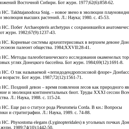
ложений Восточной Сибири. Бот журн. 1977;62(6):858-62.
 НС. Takhtajanodoxa Snig. – новое звено в эволюции плауновидны
 эволюция высших растений. Л.: Наука; 1980. с. 45-53.
 НС. Побег Archaeopteris archetypus с сохранившейся анатомиче
от журн. 1982;67(9):1237-43.
 НС. Корневые системы археоптерисовых в верхнем девоне Дон
есоюзн палеонт общества. 1984;XXVII:28-41.
 НС. Методы палеоботанического исследования окаменелых тор
вых углях Донецкого бассейна. Бот журн. 1984;69(12):1691-8.
 НС. О так называемой «лепидодендропсисовой флоре» Донбасс
 возрасте. Бот журн. 1987;72(12):1561-71.
 НС. Поздний девон – время появления лесов как природного яв
ение и эволюция континентальных биот. Труды XXXI сессии Вс
тва. Л.: Наука, 1988. с. 115-24.
НС. Еще раз о статусе рода Pleuromeia Corda. В кн.: Вопросы
ки и стратиграфии. Л.: Наука, 1989. с. 74-88.
НС. Physostoma elegans (Lyginopteridales) в угольных почках До
 журн. 1989;74(10):1442-50.