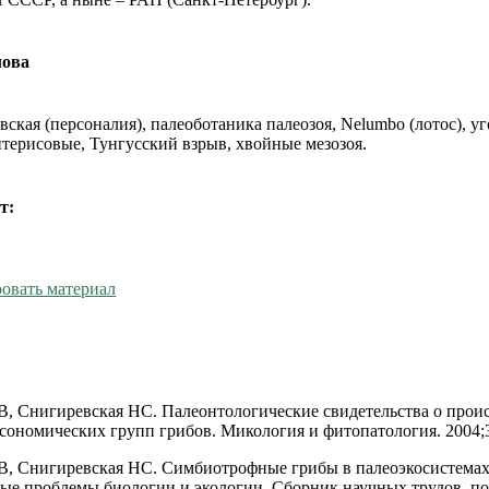
лова
вская (персоналия), палеоботаника палеозоя, Nelumbo (лотос), у
птерисовые, Тунгусский взрыв, хвойные мезозоя.
т:
овать материал
, Снигиревская НС. Палеонтологические свидетельства о про
сономических групп грибов. Микология и фитопатология. 2004;3
, Снигиревская НС. Симбиотрофные грибы в палеоэкосистемах
ные проблемы биологии и экологии. Сборник научных трудов, 