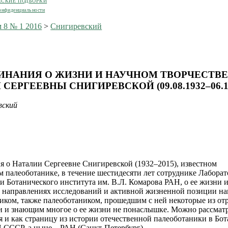
ЕСКИЕ ПОДБОРКИ
онфиденциальности
 8 № 1 2016
>
Снигиревский
НАНИЯ О ЖИЗНИ И НАУЧНОМ ТВОРЧЕСТВ
СЕРГЕЕВНЫ СНИГИРЕВСКОЙ (09.08.1932–06.12
вский
 о Наталии Сергеевне Снигиревской (1932–2015), известном
м палеоботанике, в течение шестидесяти лет сотруднике Лабора
и Ботанического института им. В.Л. Комарова РАН, о ее жизни 
, направлениях исследований и активной жизненной позиции на
иком, также палеоботаником, прошедшим с ней некоторые из от
и и знающим многое о ее жизни не понаслышке. Можно рассматр
 и как страницу из истории отечественной палеоботаники в Бо
 СССР, а ныне – РАН (Санкт-Петербург).