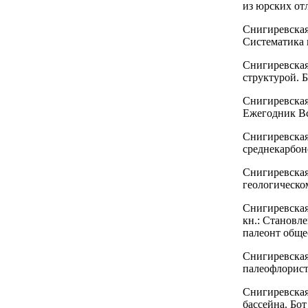
из юрских от
Снигиревская
Систематика и
Снигиревская
структурой. Б
Снигиревская
Ежегодник Вс
Снигиревская
среднекарбоно
Снигиревская
геологическом
Снигиревская
кн.: Становл
палеонт общес
Снигиревская 
палеофлористи
Снигиревская 
бассейна. Бот