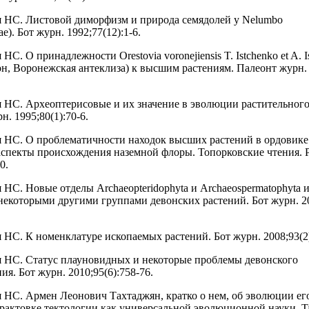
 НС. Листовой диморфизм и природа семядолей у Nelumbo
e). Бот журн. 1992;77(12):1-6.
НС. О принадлежности Orestovia voronejiensis T. Istchenko et A. I
он, Воронежская антеклиза) к высшим растениям. Палеонт журн.
 НС. Археоптерисовые и их значение в эволюции растительног
н. 1995;80(1):70-6.
 НС. О проблематичности находок высших растений в ордовике
аспекты происхождения наземной флоры. Топорковские чтения. 
0.
 НС. Новые отделы Archaeopteridophyta и Archaeospermatophyta 
некоторыми другими группами девонских растений. Бот журн. 20
 НС. К номенклатуре ископаемых растений. Бот журн. 2008;93(2)
 НС. Статус плауновидных и некоторые проблемы девонского
ия. Бот журн. 2010;95(6):758-76.
 НС. Армен Леонович Тахтаджян, кратко о нем, об эволюции ег
трактовке тектологии как универсальной эволюционной науки. Ta