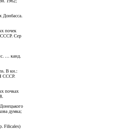
н. 1962;
х Донбасса.
ых почек
 СССР. Сер
с. … канд.
. В кн.:
Н СССР.
ых почках
8.
 Донецького
кова думка;
Filicales)