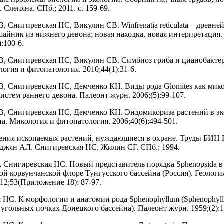
 Слепяна. СПб.; 2011. с. 159-69.
, Снигиревская НС, Викулин СВ. Winfrenatia reticulata – древн
айник из нижнего девона; новая находка, новая интерпретация.
):100-6.
, Снигиревская НС, Викулин СВ. Симбиоз гриба и цианобакте
огия и фитопатология. 2010;44(1):31-6.
, Снигиревская НС, Демченко КН. Виды рода Glomites как мик
истем раннего девона. Палеонт журн. 2006;(5):99-107.
, Снигиревская НС, Демченко КН. Эндомикориза растений в эк
а. Микология и фитопатология. 2006;40(6):494-501.
ения ископаемых растений, нуждающиеся в охране. Труды БИН
таджян АЛ. Снигиревская НС, Жилин СГ. СПб.; 1994.
 Снигиревская НС. Новый представитель порядка Sphenopsida в
ой корвунчанской флоре Тунгусского бассейна (Россия). Геологи
12;53(Приложение 18): 87-97.
 НС. К морфологии и анатомии рода Sphenophyllum (Sphenophyl
 в угольных почках Донецкого бассейна). Палеонт журн. 1959;(2):1