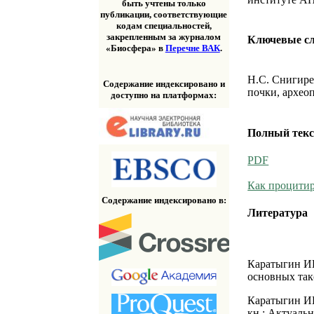
быть учтены только
публикации, соответствующие
кодам специальностей,
закрепленным за журналом
Ключевые с
«Биосфера» в
Перечне ВАК
.
Н.С. Снигире
Содержание индексировано и
почки, архео
доступно на платформах:
Полный текс
PDF
Как процитир
Содержание индексировано в:
Литература
Каратыгин ИВ
основных так
Каратыгин ИВ
кн.: Актуаль