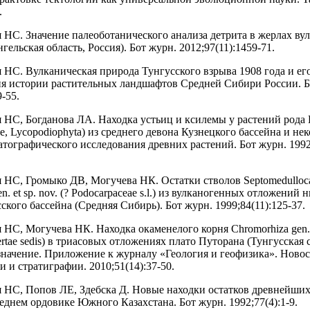
.
 НС. Значение палеоботанического анализа детрита в жерлах ву
гельская область, Россия). Бот журн. 2012;97(11):1459-71.
 НС. Вулканическая природа Тунгусского взрыва 1908 года и ег
я истории растительных ландшафтов Средней Сибири России. Б
9-55.
 НС, Богданова ЛА. Находка устьиц и ксилемы у растений рода B
ae, Lycopodiophyta) из среднего девона Кузнецкого бассейна и не
атографического исследования древних растений. Бот журн. 1992;
 НС, Громыко ДВ, Могучева НК. Остатки стволов Septomedulloc
en. et sp. nov. (? Podocarpaceae s.l.) из вулканогенных отложений
ского бассейна (Средняя Сибирь). Бот журн. 1999;84(11):125-37.
 НС, Могучева НК. Находка окаменелого корня Chromorhiza gen.
certae sedis) в триасовых отложениях плато Путорана (Тунгусская 
 значение. Приложение к журналу «Геология и геофизика». Ново
 и стратиграфии. 2010;51(14):37-50.
 НС, Попов ЛЕ, Здебска Д. Новые находки остатков древнейши
реднем ордовике Южного Казахстана. Бот журн. 1992;77(4):1-9.