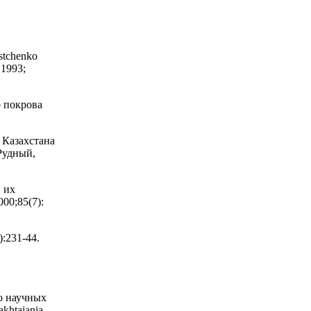
stchenko
 1993;
о покрова
 Казахстана
Рудный,
и их
00;85(7):
:231-44.
о научных
khtajania.