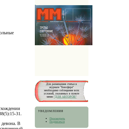
гольные
Для размещения статьи в
журнале "Биосфера"
необходимо соблюдение всех
условий, указанных в пункте
меню
"ДЛЯ АВТОРОВ"
исхождении
УВЕДОМЛЕНИЯ
8(5):15-31.
Просмотреть
Подписаться
 девона. В
посвященный