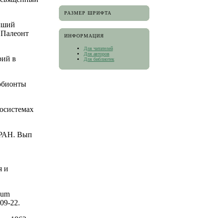
РАЗМЕР ШРИФТА
ейший
 Палеонт
ИНФОРМАЦИЯ
Для читателей
Для авторов
рий в
Для библиотек
обионты
осистемах
 РАН. Вып
я и
lum
09-22.