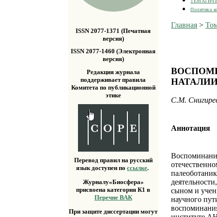
ТЕМАТИЧ
Политика к
Главная
>
Том
ISSN 2077-1371 (Печатная
версия)
ISSN 2077-1460 (Электронная
версия)
ВОСПОМИ
Редакция журнала
поддерживает правила
НАТАЛИИ 
Комитета по публикационной
этике
С.М. Снигире
Аннотация
Воспоминания
Перевод правил на русский
отечественно
язык доступен по
ссылке
.
палеоботаник
деятельности
Журналу«Биосфера»
присвоена категория К1 в
сыном и учен
Перечне ВАК
научного пут
воспоминания
При защите диссертации могут
институте АН