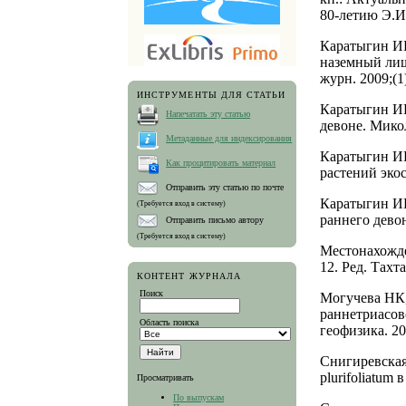
80-летию Э.И.
Каратыгин ИВ
наземный лиш
журн. 2009;(1
ИНСТРУМЕНТЫ ДЛЯ СТАТЬИ
Каратыгин ИВ
Напечатать эту статью
девоне. Микол
Метаданные для индексирования
Каратыгин ИВ
Как процитировать материал
растений экос
Отправить эту статью по почте
Каратыгин ИВ
(Требуется вход в систему)
раннего девон
Отправить письмо автору
(Требуется вход в систему)
Местонахожд
12. Ред. Тах
КОНТЕНТ ЖУРНАЛА
Поиск
Могучева НК,
раннетриасов
Область поиска
геофизика. 20
Снигиревская
plurifoliatum
Просматривать
По выпускам