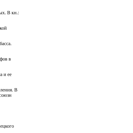
х. В кн.:
ской
басса.
фов в
а и ее
ления. В
есоюзн
нецкого