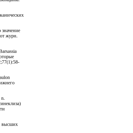
лканических
о значение
от журн.
arsassia
которые
77(1):58-
aulon
 нижнего
 n.
синеклиза)
сти
х высших