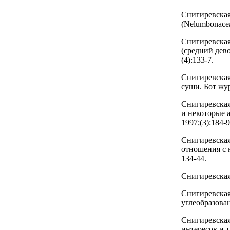
Снигиревская
(Nelumbonacea
Снигиревская 
(средний дев
(4):133-7.
Снигиревская
суши. Бот жур
Снигиревская
и некоторые 
1997;(3):184-9
Снигиревская
отношения с 
134-44.
Снигиревская
Снигиревская
углеобразован
Снигиревская
интересов и 