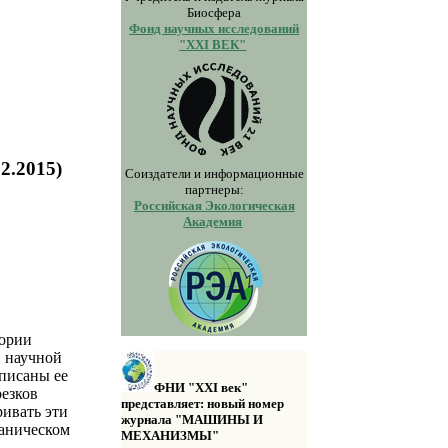
Биосфера
Фонд научных исследований
"XXI ВЕК"
Е
.2015)
Соиздатели и информационные
партнеры:
Российская Экологическая
Академия
тории
и научной
писаны ее
ФНИ "XXI век"
резков
представляет: новый номер
ивать эти
журнала "МАШИНЫ И
таническом
МЕХАНИЗМЫ"