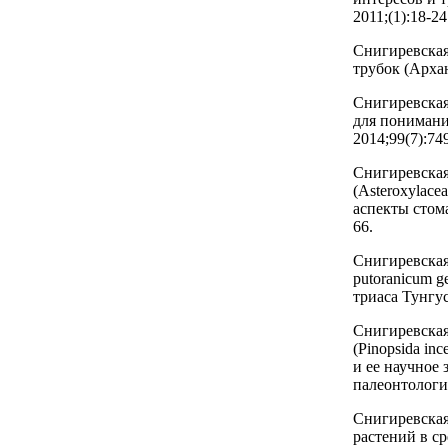
2011;(1):18-24
Снигиревская
трубок (Архан
Снигиревская
для понимани
2014;99(7):74
Снигиревская
(Asteroxylace
аспекты стом
66.
Снигиревская
putoranicum g
триаса Тунгус
Снигиревская
(Pinopsida in
и ее научное
палеонтологии
Снигиревская
растений в с