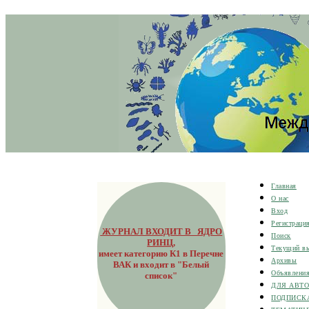
Главная
О нас
Вход
Регистраци
ЖУРНАЛ ВХОДИТ В ЯДРО
Поиск
РИНЦ
,
Текущий в
имеет категорию К1 в Перечне
Архивы
ВАК и входит в "Белый
Объявлени
список"
ДЛЯ АВТ
ПОДПИСК