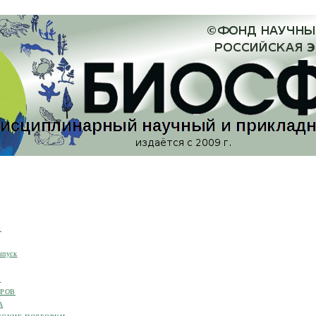
я
ыпуск
я
ОРОВ
А