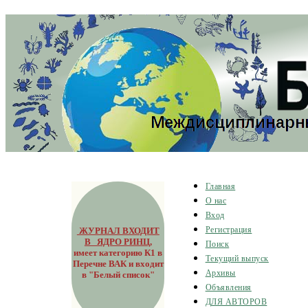
Главная
О нас
Вход
ЖУРНАЛ ВХОДИТ
Регистрация
В ЯДРО РИНЦ
,
Поиск
имеет категорию К1 в
Текущий выпуск
Перечне ВАК и входит
Архивы
в "Белый список"
Объявления
ДЛЯ АВТОРОВ