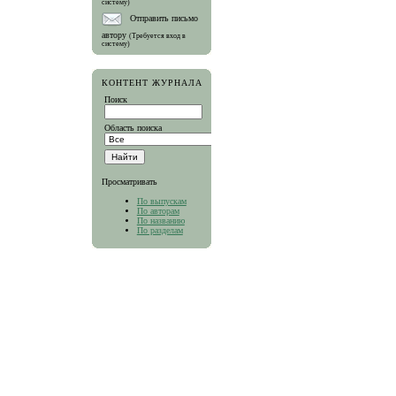
систему)
Отправить письмо
автору
(Требуется вход в
систему)
КОНТЕНТ ЖУРНАЛА
Поиск
Область поиска
Просматривать
По выпускам
По авторам
По названию
По разделам