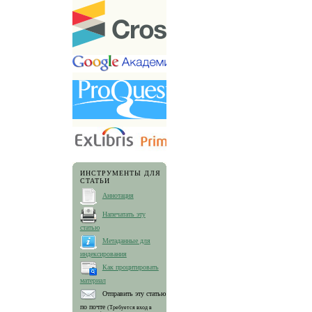
ИНСТРУМЕНТЫ ДЛЯ
СТАТЬИ
Аннотация
Напечатать эту
статью
Метаданные для
индексирования
Как процитировать
материал
Отправить эту статью
по почте
(Требуется вход в