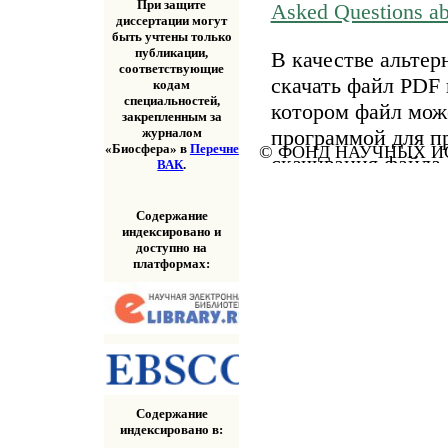
При защите
Asked Questions a
диссертации могут
быть учтены только
публикации,
В качестве альтер
соответствующие
скачать файл PDF 
кодам
специальностей,
котором файл мож
закрепленным за
программой для п
журналом
«Биосфера» в
Перечне
© ФОНД НАУЧНЫХ ИС
скачивания файла
ВАК
.
«Скачать» выше.
Содержание
индексировано и
доступно на
платформах:
Содержание
индексировано в: