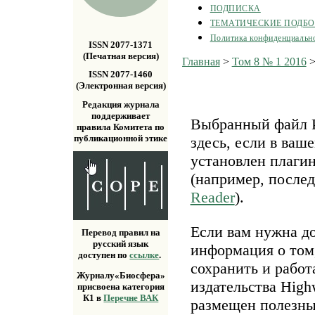
ПОДПИСКА
ТЕМАТИЧЕСКИЕ ПОДБ
Политика конфиденциальн
ISSN 2077-1371
(Печатная версия)
Главная
>
Том 8 № 1 2016
ISSN 2077-1460
(Электронная версия)
Редакция журнала
поддерживает
Выбранный файл P
правила Комитета по
публикационной этике
здесь, если в ваш
установлен плаги
(например, после
Reader
).
Если вам нужна д
Перевод правил на
русский язык
информация о том,
доступен по
ссылке
.
сохранить и работ
Журналу«Биосфера»
издательства Highw
присвоена категория
К1 в
Перечне ВАК
размещен полезн