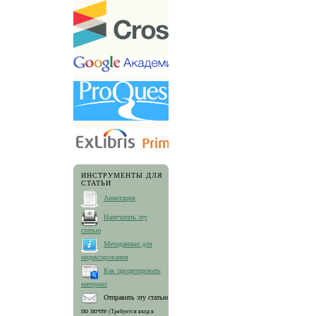
ИНСТРУМЕНТЫ ДЛЯ
СТАТЬИ
Аннотация
Напечатать эту
статью
Метаданные для
индексирования
Как процитировать
материал
Отправить эту статью
по почте
(Требуется вход в