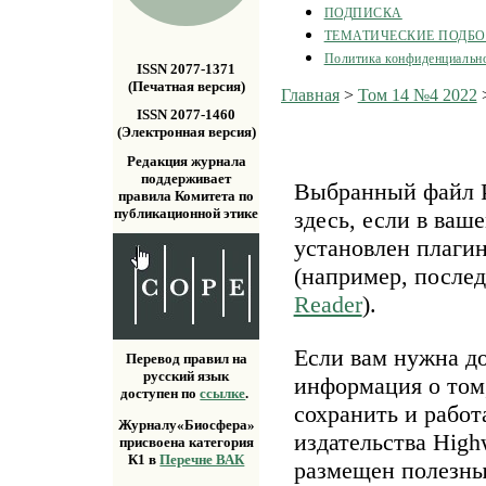
ПОДПИСКА
ТЕМАТИЧЕСКИЕ ПОДБ
Политика конфиденциальн
ISSN 2077-1371
(Печатная версия)
Главная
>
Том 14 №4 2022
ISSN 2077-1460
(Электронная версия)
Редакция журнала
поддерживает
Выбранный файл P
правила Комитета по
публикационной этике
здесь, если в ваш
установлен плаги
(например, после
Reader
).
Если вам нужна д
Перевод правил на
русский язык
информация о том,
доступен по
ссылке
.
сохранить и работ
Журналу«Биосфера»
издательства Highw
присвоена категория
К1 в
Перечне ВАК
размещен полезн