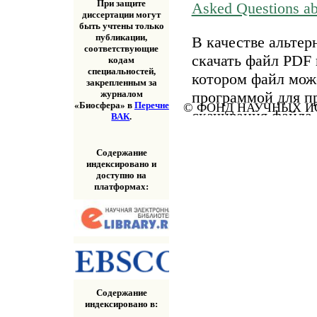
При защите
Asked Questions a
диссертации могут
быть учтены только
публикации,
В качестве альтер
соответствующие
скачать файл PDF 
кодам
специальностей,
котором файл мож
закрепленным за
программой для п
журналом
«Биосфера» в
Перечне
© ФОНД НАУЧНЫХ ИС
скачивания файла
ВАК
.
«Скачать» выше.
Содержание
индексировано и
доступно на
платформах:
Содержание
индексировано в: