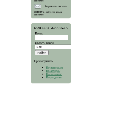
систему)
Отправить письмо
автору
(Требуется вход в
систему)
КОНТЕНТ ЖУРНАЛА
Поиск
Область поиска
Просматривать
По выпускам
По авторам
По названию
По разделам