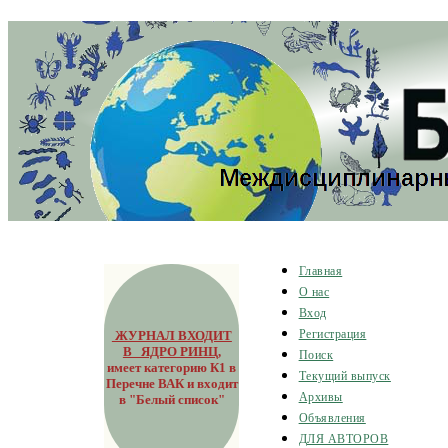
Главная
О нас
Вход
ЖУРНАЛ ВХОДИТ
Регистрация
В ЯДРО РИНЦ
,
Поиск
имеет категорию К1 в
Текущий выпуск
Перечне ВАК и входит
Архивы
в "Белый список"
Объявления
ДЛЯ АВТОРОВ