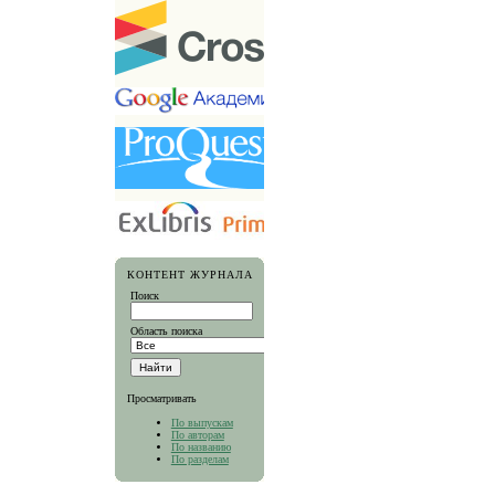
КОНТЕНТ ЖУРНАЛА
Поиск
Область поиска
Просматривать
По выпускам
По авторам
По названию
По разделам