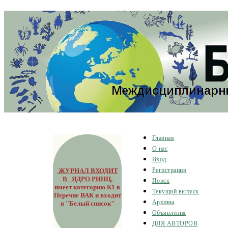
Главная
О нас
Вход
ЖУРНАЛ ВХОДИТ
Регистрация
В ЯДРО РИНЦ
,
Поиск
имеет категорию К1 в
Текущий выпуск
Перечне ВАК и входит
Архивы
в "Белый список"
Объявления
ДЛЯ АВТОРОВ