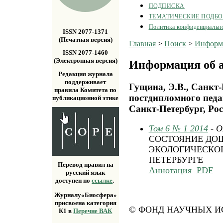
ПОДПИСКА
ТЕМАТИЧЕСКИЕ ПОДБ
Политика конфиденциальн
ISSN 2077-1371
(Печатная версия)
Главная
>
Поиск
>
Информа
ISSN 2077-1460
(Электронная версия)
Информация об а
Редакция журнала
поддерживает
Гущина, Э.В., Санкт
правила Комитета по
постдипломного педа
публикационной этике
Санкт-Петербург, Рос
Том 6 № 1 2014
- 
СОСТОЯНИЕ ДО
ЭКОЛОГИЧЕСКОГ
ПЕТЕРБУРГЕ
Перевод правил на
Аннотация
PDF
русский язык
доступен по
ссылке
.
Журналу«Биосфера»
присвоена категория
© ФОНД НАУЧНЫХ ИС
К1 в
Перечне ВАК