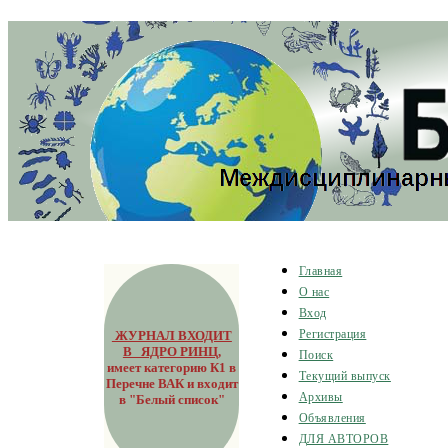
Главная
О нас
Вход
ЖУРНАЛ ВХОДИТ
Регистрация
В ЯДРО РИНЦ
,
Поиск
имеет категорию К1 в
Текущий выпуск
Перечне ВАК и входит
Архивы
в "Белый список"
Объявления
ДЛЯ АВТОРОВ