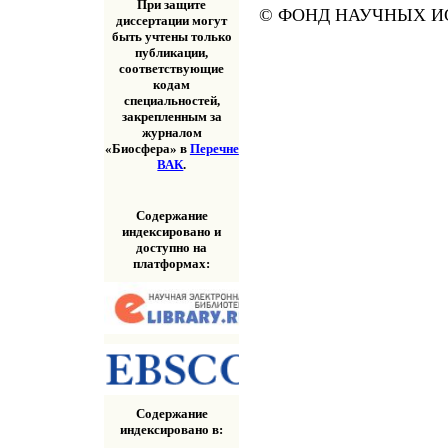
При защите
© ФОНД НАУЧНЫХ ИС
диссертации могут
быть учтены только
публикации,
соответствующие
кодам
специальностей,
закрепленным за
журналом
«Биосфера» в
Перечне
ВАК
.
Содержание
индексировано и
доступно на
платформах:
Содержание
индексировано в: