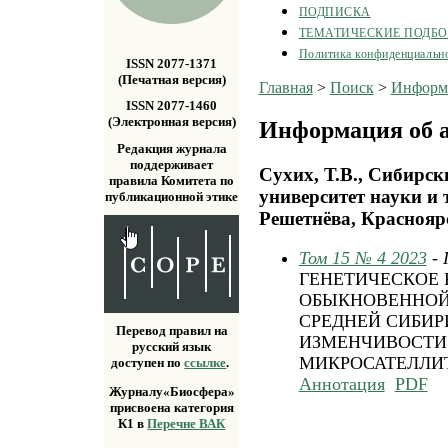
ПОДПИСКА
ТЕМАТИЧЕСКИЕ ПОДБ
Политика конфиденциальн
ISSN 2077-1371
(Печатная версия)
Главная
>
Поиск
>
Информа
ISSN 2077-1460
(Электронная версия)
Информация об а
Редакция журнала
поддерживает
Сухих, Т.В., Сибирс
правила Комитета по
университет науки и 
публикационной этике
Решетнёва, Краснояр
Том 15 № 4 2023
-
ГЕНЕТИЧЕСКОЕ 
ОБЫКНОВЕННОЙ (
СРЕДНЕЙ СИБИР
Перевод правил на
ИЗМЕНЧИВОСТИ
русский язык
МИКРОСАТЕЛЛИ
доступен по
ссылке
.
Аннотация
PDF
Журналу«Биосфера»
присвоена категория
К1 в
Перечне ВАК