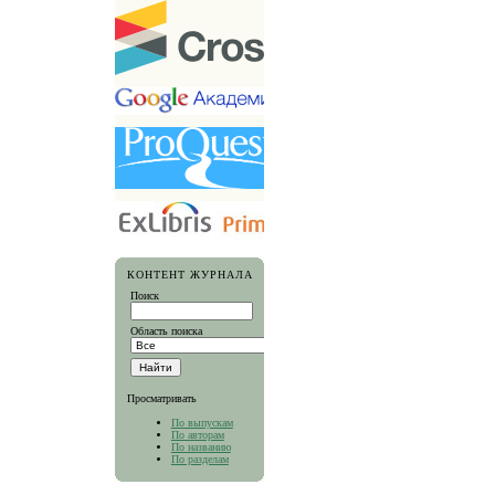
КОНТЕНТ ЖУРНАЛА
Поиск
Область поиска
Просматривать
По выпускам
По авторам
По названию
По разделам